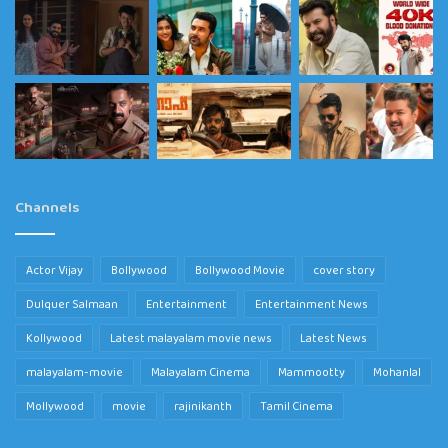
Channels
Actor Vijay
Bollywood
Bollywood Movie
cover story
Dulquer Salmaan
Entertainment
Entertainment News
Kollywood
Latest malayalam movie news
Latest News
malayalam-movie
Malayalam Cinema
Mammootty
Mohanlal
Mollywood
movie
rajinikanth
Tamil Cinema