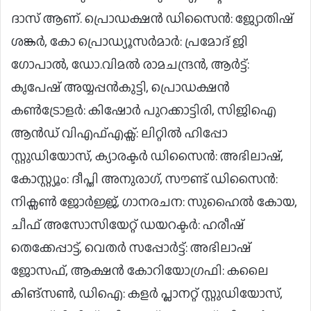
ദാസ് ആണ്. പ്രൊഡക്ഷൻ ഡിസൈൻ: ജ്യോതിഷ്
ശങ്കർ, കോ പ്രൊഡ്യൂസർമാർ: പ്രമോദ് ജി
ഗോപാൽ, ഡോ.വിമൽ രാമചന്ദ്രൻ, ആർട്ട്:
കൃപേഷ് അയ്യപ്പൻകുട്ടി, പ്രൊഡക്ഷൻ
കൺട്രോളർ: കിഷോർ പുറക്കാട്ടിരി, സിജിഐ
ആൻഡ് വിഎഫ്എക്സ്: ലിറ്റിൽ ഹിപ്പോ
സ്റ്റുഡിയോസ്, ക്യാരക്ടർ ഡിസൈൻ: അഭിലാഷ്,
കോസ്റ്റ്യൂം: ദീപ്തി അനുരാഗ്, സൗണ്ട് ഡിസൈൻ:
നിക്സൺ ജോർജ്ജ്, ഗാനരചന: സുഹൈൽ കോയ,
ചീഫ് അസോസിയേറ്റ് ഡയറക്ടർ: ഹരീഷ്
തെക്കേപ്പാട്ട്, വെതർ സപ്പോർട്ട്: അഭിലാഷ്
ജോസഫ്, ആക്ഷൻ കോറിയോഗ്രഫി: കലൈ
കിങ്സൺ, ഡിഐ: കളർ പ്ലാനറ്റ് സ്റ്റുഡിയോസ്,