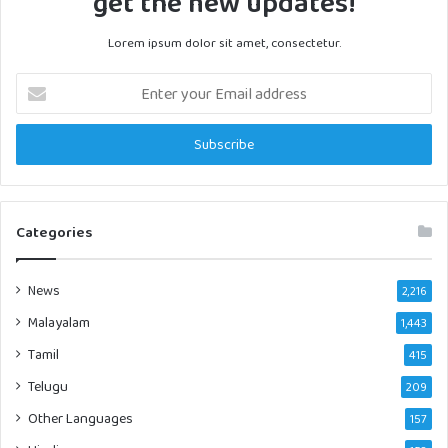
get the new updates!
Lorem ipsum dolor sit amet, consectetur.
Enter
your
Email
address
Categories
News
2,216
Malayalam
1,443
Tamil
415
Telugu
209
Other Languages
157