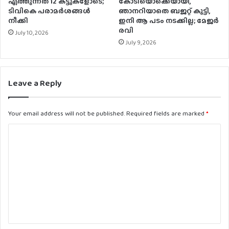
എത്തുന്നത് 12 കട്ടുകളോടെ;
കോടിയൊക്കെയായി,
ടിവികെ പരാമര്‍ശങ്ങള്‍
ഞാനറിയാതെ ബജറ്റ് കൂട്ടി,
നീക്കി
ഇനി ആ പടം നടക്കില്ല; മേജർ
രവി
July 10, 2026
July 9, 2026
Leave a Reply
Your email address will not be published.
Required fields are marked
*
C
o
m
m
e
n
t