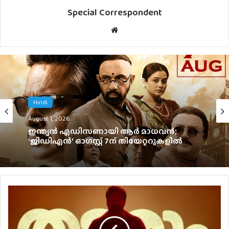
Special Correspondent
Website
Chithrabhoomi
Hindi
August 1, 2026
August 1, 2026
ആരാധകർ കാത്തിരിക്കുന്ന നാനി ചിത്രം, ‘ദ
പാരഡൈസ്’ ടീസർ ഡേറ്റ് പുറത്ത്
ഇന്ത്യൻ എഡിസണായി ആർ മാധവൻ;
‘ജിഡിഎൻ’ ഓഗസ്റ്റ് 7ന് തിയേറ്ററുകളിൽ