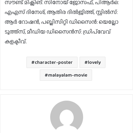
സൗണ്ട് മിക്സിങ്: സിനോയ് ജോസഫ്, പിആർഒ:
എഎസ് ദിനേശ്, ആതിര ദിൽജിത്ത്, സ്റ്റിൽസ്:
ആർ റോഷൻ, പബ്ലിസിറ്റി ഡിസൈൻ: യെല്ലോ
ടൂത്ത്സ്, മീഡിയ ഡിസൈൻസ്: ഡ്രിപ്‍വേവ്
കളക്ടീവ്.
character-poster
lovely
malayalam-movie