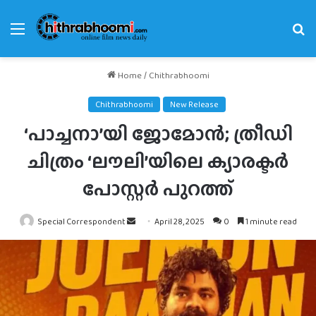
Menu
Se
fo
Home
/
Chithrabhoomi
Chithrabhoomi
New Release
‘പാച്ചനാ’യി ജോമോൻ; ത്രീഡി
ചിത്രം ‘ലൗലി’യിലെ ക്യാരക്ടർ
പോസ്റ്റർ പുറത്ത്
Send
Special Correspondent
April 28, 2025
0
1 minute read
an
email