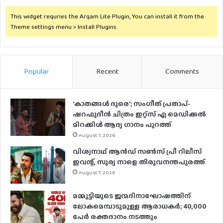
This widget requries the Arqam Lite Plugin, You can install it from the
Theme settings menu > Install Plugins.
Popular
Recent
Comments
‘കാതങ്ങൾ ദൂരെ’; സംഗീത് പ്രതാപ്-
ഷറഫുദീൻ ചിത്രം ഇറ്റ്സ് എ മെഡിക്കൽ
മിറക്കിൾ ആദ്യ ഗാനം പുറത്ത്
August 7, 2026
വിശ്വനാഥ് ആന്‍ഡ് സണ്‍സ് പ്രീ റിലീസ്
ഇവന്റ്, സൂര്യ നാളെ തിരുവനന്തപുരത്ത്
August 7, 2026
മമ്മൂട്ടിയുടെ ജന്മദിനാഘോഷത്തിന്
ലോകമെമ്പാടുമുള്ള ആരാധകര്‍; 40,000
പേര്‍ രക്തദാനം നടത്തും