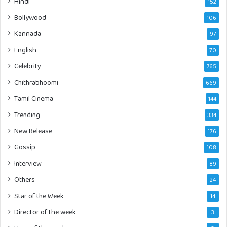
Hindi
152
Bollywood
106
Kannada
97
English
70
Celebrity
765
Chithrabhoomi
669
Tamil Cinema
144
Trending
334
New Release
176
Gossip
108
Interview
89
Others
24
Star of the Week
14
Director of the week
3