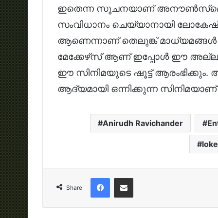
ഇതെന്ന സൂചനയാണ് അനൗൺസ്‌മെന്റ
സംവിധാനം ചെയ്യാനായി ലോകേഷിന് 
ആണെന്നാണ് തെലുങ്ക് മാധ്യമങ്ങൾ റി
മേക്കേഴ്‌സ് ആണ് ഇപ്പോൾ ഈ അല്ലു 
ഈ സിനിമയുടെ ഷൂട്ട് ആരംഭിക്കും
ആദ്യമായി ഒന്നിക്കുന്ന സിനിമയാണ്
Anirudh Ravichander
En
loke
Facebook
Share via Email
Share