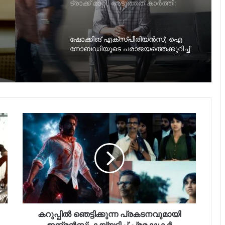
ഷോക്കിങ് എക്സ്പീരിയൻസ്; ഐ
നോബഡിയുടെ പരാജയത്തെക്കുറിച്ച്
സുരേഷ് ഷേണായ്
ഒരുപാട് ആലോചിക്കാതെ ഉടൻ യെസ്
പറഞ്ഞ ഒരേ ഒരു സിനിമ അതാണ്:
മനസുതുറന്ന് ആർഷ ബൈജു
തന്റെ പ്രിയപ്പെട്ട അഞ്ച് തമിഴ്
സിനിമകളെക്കുറിച്ച് ജെയ്‌സൺ
സഞ്ജയ്; ലിസ്റ്റിൽ ഒരു വിജയ്
ചിത്രവും
സെല്‍ഫി കാലത്തിന് മുന്നെ കിടിലന്‍
സെല്‍ഫി; സോഷ്യല്‍ മീഡിയ തൂക്കി
മമ്മൂക്ക
നാലാം ക്ലാസുവരെ സ്വന്തം
ജന്മദിനം എന്നാണെന്ന്
അറിയില്ലായിരുന്നു; ധനുഷിന്റെ
കറുപ്പിൽ ഞെട്ടിക്കുന്ന പ്രകടനവുമായി
പ്രസ്താവനയ്ക്ക് പിന്നാലെ ട്രോൾ മഴ
ഇന്ദ്രൻസ്; കയ്യടിച്ച് പ്രേക്ഷകർ