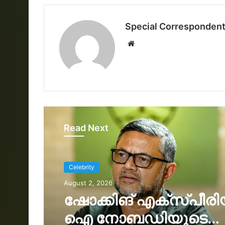
Special Corresponden
Website
Read Next
Celebrity
August 2, 2026
ഒരുപാട് ആലോചിക്കാ
ഉടൻ യെസ് പറഞ്ഞ ഒര