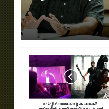
സിനിമ അതാണ്:
മനസുതുറന്ന് ആർഷ
ബൈജു
നടിപ്പിൻ നായകന്റെ കംബാക്ക്?,
തമിഴ്നാട്ടിൽ കത്തിക്കയറി 'കറുപ്പ്'; വൻ