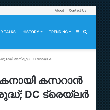
About
Contact Us
Sidebar
Search
R TALKS
HISTORY
TRENDING
ായി അനിരുദ്ധ്; DC ട്രെയ്‌ലർ
for
യകനായി കസറാൻ
്ധ്; DC ട്രെയ്‌ലർ