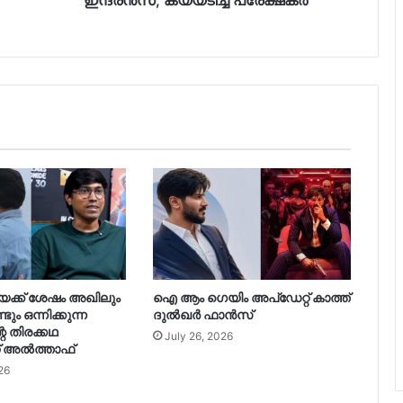
പൃഥ്വിരാജിന്റെ നായികയായി മാളവിക
ശര്‍മ്മ മലയാളത്തിലേക്ക്
300 കോടി കടന്ന് ജനനായകൻ.
റോളക്സ് മടങ്ങി വരുമോ? –
പ്രതികരിച്ച് സൂര്യ
‘ഇടുപ്പിലെ ഒരു ടെൻഡൻ വേർപെട്ടു,
വേദനയുണ്ട് പക്ഷേ സഹിക്കാൻ
പറ്റാത്ത അത്രയ്ക്ക് ഇല്ല’; രശ്‌മിക
ായക്ക് ശേഷം അഖിലും
ഐ ആം ഗെയിം അപ്‌ഡേറ്റ് കാത്ത്
ടും ഒന്നിക്കുന്ന
ദുൽഖർ ഫാൻസ്‌
വിജയ്‌യുടെയും രവി മോഹന്റെയും
റെ തിരക്കഥ
July 26, 2026
ട്രാക്ക് മാറ്റി, അടുത്തത് കാർത്തി;
 അല്‍ത്താഫ്
പുതിയ ചിത്രവുമായി മോഹൻ രാജ
26
ഷോക്കിങ് എക്സ്പീരിയൻസ്; ഐ