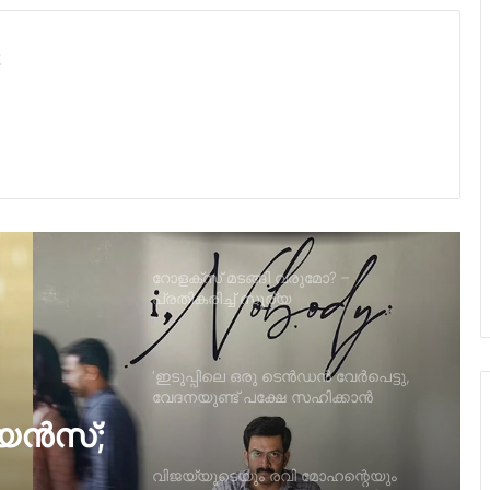
പൃഥ്വിരാജിന്റെ നായികയായി മാളവിക
ശര്‍മ്മ മലയാളത്തിലേക്ക്
t
300 കോടി കടന്ന് ജനനായകൻ.
റോളക്സ് മടങ്ങി വരുമോ? –
പ്രതികരിച്ച് സൂര്യ
‘ഇടുപ്പിലെ ഒരു ടെൻഡൻ വേർപെട്ടു,
വേദനയുണ്ട് പക്ഷേ സഹിക്കാൻ
പറ്റാത്ത അത്രയ്ക്ക് ഇല്ല’; രശ്‌മിക
വിജയ്‌യുടെയും രവി മോഹന്റെയും
ട്രാക്ക് മാറ്റി, അടുത്തത് കാർത്തി;
തെ
പുതിയ ചിത്രവുമായി മോഹൻ രാജ
േ ഒരു