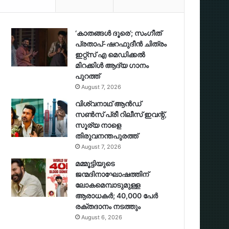
‘കാതങ്ങൾ ദൂരെ’; സംഗീത്
പ്രതാപ്-ഷറഫുദീൻ ചിത്രം
ഇറ്റ്സ് എ മെഡിക്കൽ
മിറക്കിൾ ആദ്യ ഗാനം
പുറത്ത്
August 7, 2026
വിശ്വനാഥ് ആന്‍ഡ്
സണ്‍സ് പ്രീ റിലീസ് ഇവന്റ്,
സൂര്യ നാളെ
തിരുവനന്തപുരത്ത്
August 7, 2026
മമ്മൂട്ടിയുടെ
ജന്മദിനാഘോഷത്തിന്
ലോകമെമ്പാടുമുള്ള
ആരാധകര്‍; 40,000 പേര്‍
രക്തദാനം നടത്തും
August 6, 2026