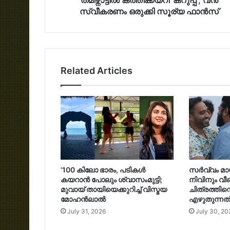
സ്വീകരണം ഒരുക്കി സൂര്യ ഫാൻസ്‌
Related Articles
‘100 കിലോ ഭാരം, പടികൾ
സര്‍വ്വം മ
കയറാൻ പോലും ശ്വാസംമുട്ടി;
നിവിനും വീണ്
മുവായ് തായിയെക്കുറിച്ച് വിസ്മയ
ചിത്രത്തിന്
മോഹൻലാൽ
എഴുതുന്നത്
July 31, 2026
July 30, 20