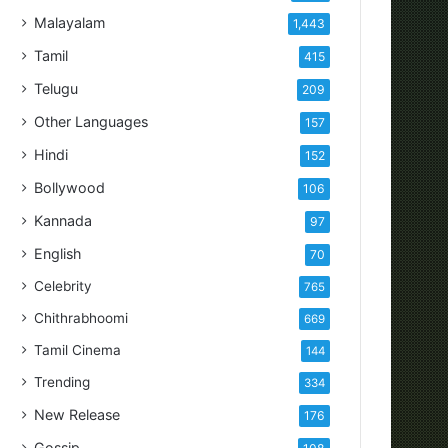
Malayalam
1,443
Tamil
415
Telugu
209
Other Languages
157
Hindi
152
Bollywood
106
Kannada
97
English
70
Celebrity
765
Chithrabhoomi
669
Tamil Cinema
144
Trending
334
New Release
176
Gossip