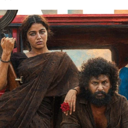
an
email