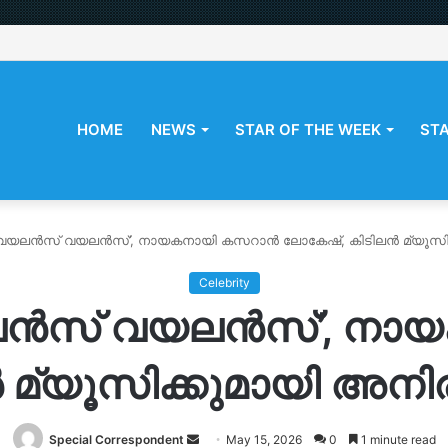
HOME
NEWS
STAR OF THE WEEK
STA
യലൻസ് വയലൻസ്’, നായകനായി കസറാൻ ലോകേഷ്, കിടിലൻ മ്യൂസിക്കുമ
Celebrity
ൻസ് വയലൻസ്’, നാ
്യൂസിക്കുമായി അനിരുദ
Send
Special Correspondent
May 15, 2026
0
1 minute read