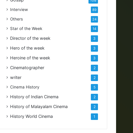
108
Interview
89
Others
24
Star of the Week
14
Director of the week
3
Hero of the week
3
Heroine of the week
3
Cinematographer
2
writer
2
Cinema History
5
History of Indian Cinema
2
History of Malayalam Cinema
2
History World Cinema
1