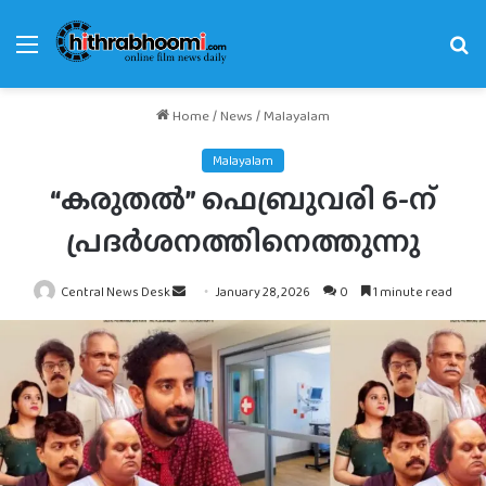
Menu
Se
fo
Home
/
News
/
Malayalam
Malayalam
“കരുതൽ” ഫെബ്രുവരി 6-ന്
പ്രദർശനത്തിനെത്തുന്നു
Send
Central News Desk
January 28, 2026
0
1 minute read
an
email