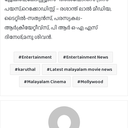
പയസ്,റെക്കോഡിസ്റ്റ് – രശാന്ത് ലാൽ മീഡിയ,
ടൈറ്റിൽ-സത്യൻസ്, പരസ്യകല-
ആർക്രീയേറ്റീവ്സ്, പി ആർ ഒ-എ എസ്
ദിനേശ്,മനു ശിവൻ.
Entertainment
Entertainment News
karuthal
Latest malayalam movie news
Malayalam Cinema
Mollywood