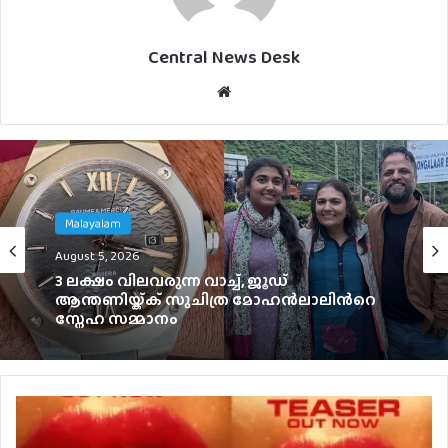
Central News Desk
Website
Malayalam
Malayalam
August 4, 2026
August 5, 2026
ഞെട്ടിക്കാൻ ഉർവശിയും ജോജുവും,
‘ആശ’യുടെ പോസ്റ്റർ പുറത്ത്; റിലീസ്
സെപ്റ്റംബർ 4-ന്
3 ലക്ഷം വിലവരുന്ന വാച്ച്, ജൂഡ്
ആന്തണിയ്ക്ക് സുചിത്ര മോഹൻലാലിൻറെ
സ്നേഹ സമ്മാനം