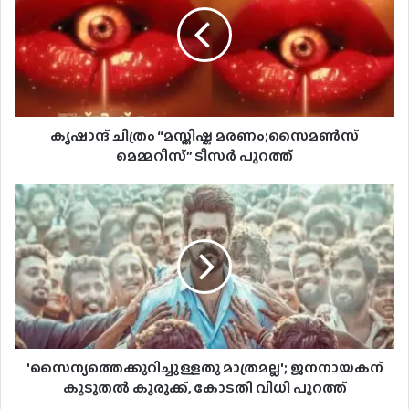
കൃഷാന്ദ് ചിത്രം “മസ്തിഷ്ക മരണം;സൈമൺസ്
മെമ്മറീസ്” ടീസർ പുറത്ത്
'സൈന്യത്തെക്കുറിച്ചുള്ളതു മാത്രമല്ല'; ജനനായകന്
കൂടുതല്‍ കുരുക്ക്, കോടതി വിധി പുറത്ത്