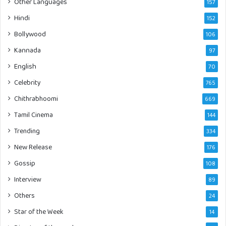
Other Languages
157
Hindi
152
Bollywood
106
Kannada
97
English
70
Celebrity
765
Chithrabhoomi
669
Tamil Cinema
144
Trending
334
New Release
176
Gossip
108
Interview
89
Others
24
Star of the Week
14