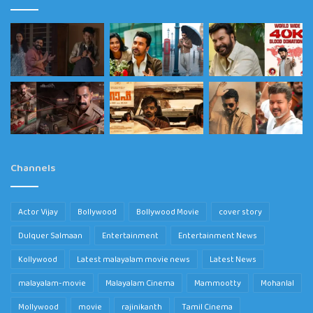
Channels
Actor Vijay
Bollywood
Bollywood Movie
cover story
Dulquer Salmaan
Entertainment
Entertainment News
Kollywood
Latest malayalam movie news
Latest News
malayalam-movie
Malayalam Cinema
Mammootty
Mohanlal
Mollywood
movie
rajinikanth
Tamil Cinema