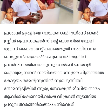
പ്രശാന്ത് മുരളിയെ നായകനാക്കി ഡ്രീംസ് ഓൺ
സ്ക്രീൻ പ്രൊഡക്ഷൻസിന്റെ ബാനറിൽ ജോമി
ജോസ് കൈപ്പാറേട്ട് കഥയെഴുതി സംവിധാനം
ചെയ്യുന്ന “കരുതൽ” ഫെബ്രുവരി ആറിന്
പ്രദർശനത്തിനെത്തുന്നു. ഡൽഹി മലയാളി
ഐശ്വര്യ നന്ദൻ നായികയാവുന്ന ഈ ചിത്രത്തിൽ
കോട്ടയം രമേശ്,സുനിൽ സുഖദ,സിബി
തോമസ്,ട്വിങ്കിൾ സൂര്യ, സോഷ്യൽ മീഡിയ താരം
ആദർശ് ഷേണായി,വർഷ വിക്രമൻ തുടങ്ങിയ
പ്രമുഖ താരങ്ങൾക്കൊപ്പം നിരവധി