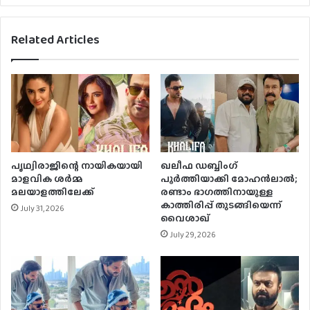
Related Articles
പൃഥ്വിരാജിന്റെ നായികയായി
ഖലീഫ ഡബ്ബിംഗ്
മാളവിക ശര്‍മ്മ
പൂർത്തിയാക്കി മോഹൻലാൽ;
മലയാളത്തിലേക്ക്
രണ്ടാം ഭാഗത്തിനായുള്ള
കാത്തിരിപ്പ് തുടങ്ങിയെന്ന്
July 31, 2026
വൈശാഖ്
July 29, 2026