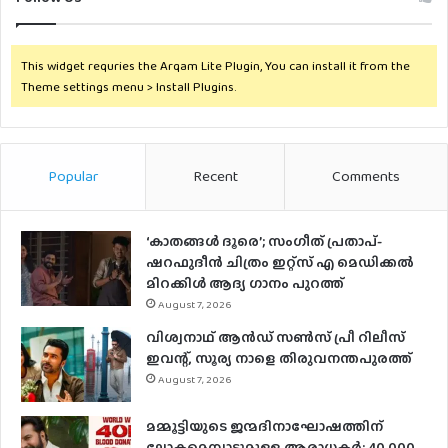
This widget requries the Arqam Lite Plugin, You can install it from the
Theme settings menu > Install Plugins.
Popular
Recent
Comments
‘കാതങ്ങൾ ദൂരെ’; സംഗീത് പ്രതാപ്-
ഷറഫുദീൻ ചിത്രം ഇറ്റ്സ് എ മെഡിക്കൽ
മിറക്കിൾ ആദ്യ ഗാനം പുറത്ത്
August 7, 2026
വിശ്വനാഥ് ആന്‍ഡ് സണ്‍സ് പ്രീ റിലീസ്
ഇവന്റ്, സൂര്യ നാളെ തിരുവനന്തപുരത്ത്
August 7, 2026
മമ്മൂട്ടിയുടെ ജന്മദിനാഘോഷത്തിന്
ലോകമെമ്പാടുമുള്ള ആരാധകര്‍; 40,000