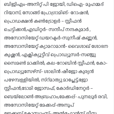
ബിജിഎം-അനിറ്റ് പി ജോയി, ഡിഐ- മുഹമ്മദ്
റിയാസ്, സോങ്ങ് പ്രോഗ്രാമിങ്- റോഷൻ,
പ്രൊഡക്ഷൻ കൺട്രോളർ – സ്റ്റീഫൻ
ചെട്ടിക്കൻ,എഡിറ്റർ- സന്ദീപ് നന്ദകുമാർ ,
അസോസിയേറ്റ് ഡയറക്ടർ-സുനീഷ് കണ്ണൻ,
അസോസിയേറ്റ് ക്യാമറാമാൻ- വൈശാഖ് ശോഭന
കൃഷ്ണൻ, എക്സിക്യൂട്ടീവ് പ്രൊഡ്യൂസർ-സഞ്ജു
സൈമൺ മാക്കിൽ, കല-റോബിൻ സ്റ്റീഫൻ, കോ-
പ്രൊഡ്യൂസേഴ്സ്- ശാലിൻ ഷീജോ കുര്യൻ
പഴേമ്പള്ളിയിൽ, സ്റ്മാത്യു മാപ്ലേട്ട്,ജോ
സ്റ്റീഫൻ,ടോമി ജോസഫ്, കോർഡിനേറ്റർ –
ബെയ്ലോൺ അബ്രഹാം,മേക്കപ്പ്- പുനലൂർ രവി,
അസോസിയേറ്റ് മേക്കപ്പ്-അനൂപ്
ജേക്കബ്,കോസ്റ്റ്യൂംസ്- അൽഫോൻസ് ട്രീസ