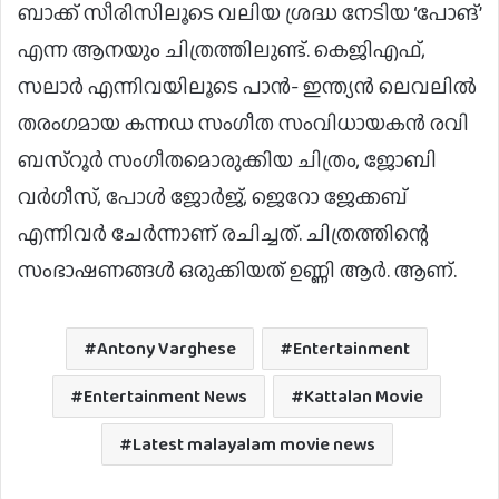
ബാക്ക് സീരിസിലൂടെ വലിയ ശ്രദ്ധ നേടിയ ‘പോങ്’
എന്ന ആനയും ചിത്രത്തിലുണ്ട്. കെജിഎഫ്,
സലാർ എന്നിവയിലൂടെ പാൻ- ഇന്ത്യൻ ലെവലിൽ
തരംഗമായ കന്നഡ സംഗീത സംവിധായകൻ രവി
ബസ്റൂർ സംഗീതമൊരുക്കിയ ചിത്രം, ജോബി
വർഗീസ്, പോൾ ജോർജ്, ജെറോ ജേക്കബ്
എന്നിവർ ചേർന്നാണ് രചിച്ചത്. ചിത്രത്തിന്റെ
സംഭാഷണങ്ങൾ ഒരുക്കിയത് ഉണ്ണി ആർ. ആണ്.
Antony Varghese
Entertainment
Entertainment News
Kattalan Movie
Latest malayalam movie news