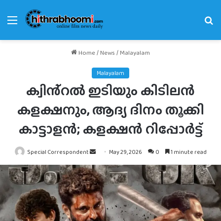
Menu
Se
fo
Home
/
News
/
Malayalam
Malayalam
ക്വിൻ്റൽ ഇടിയും കിടിലൻ
കളക്ഷനും, ആദ്യ ദിനം തൂക്കി
കാട്ടാളൻ; കളക്ഷൻ റിപ്പോർട്ട്
Send
Special Correspondent
May 29, 2026
0
1 minute read
an
email