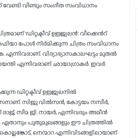
സിന് വേണ്ടി വീണ്ടും സംഗീത സംവിധാനം
മാണ് ‘ഡിറ്റക്ടീവ് ഉജ്ജ്വലന്‍’. വീക്കെന്‍റ്
ോഫിയാ പോള്‍ നിര്‍മിക്കുന്ന ചിത്രം സംവിധാനം
ി.കെ. എന്നിവരാണ്. വിദ്യാഭ്യാസകാലഘട്ടം മുതല്‍
്രായന്തി എന്നിവരാണ് ഛായാഗ്രാകര്‍. ഇവര്‍
കുന്ന ഡിറ്റക്ടീവ് ഉജ്ജ്വലനില്‍
ാസനാണ്. സിജു വില്‍സന്‍, കോട്ടയം നസീർ,
രാജ്, സീമ ജി. നായര്‍, എന്നിവരും അമീന്‍
ി ഏതാനും പുതുമുഖങ്ങളും ഈ ചിത്രത്തില്‍
ദുല്‍ഖര്‍ സല്‍മാന്‍-പവന്‍ സാദിനേനി
ചിത്രം ‘ആകാശംലോ ഒക താര’യിലെ
‍, കൊല്ലങ്കോട്, നെന്മാറ എന്നിവിടങ്ങളിലായാണ്
ആദ്യ ഗാനം ‘കുട്ടി കുട്ടി പൂവേ’ പുറത്ത്