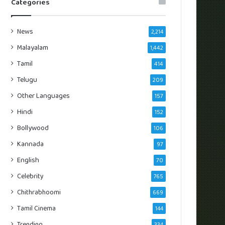
Categories
News
2,214
Malayalam
1,442
Tamil
414
Telugu
209
Other Languages
157
Hindi
152
Bollywood
106
Kannada
97
English
70
Celebrity
765
Chithrabhoomi
669
Tamil Cinema
144
Trending
334