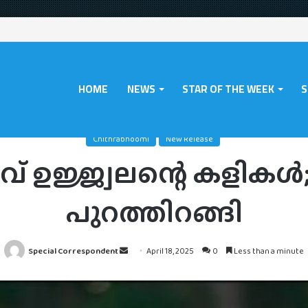
HOME
NEWS
STAR OF THE WEEK
S
e
/
Chithrabhoomi
/
ഇനി ഡിക്ടറ്റീവ് ഉജ്ജ്വലന്റെ കളികൾ; നെപ്ട്യൂൺ’ പുറത്
Chithrabhoomi
New Release
റീവ് ഉജ്ജ്വലന്റെ കളികൾ
പുറത്തിറങ്ങി
Send
Special Correspondent
April 18, 2025
0
Less than a minute
an
email