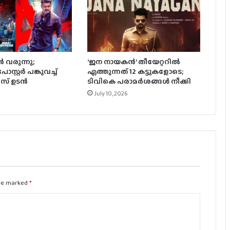
ഇന്ത്യൻ എഡിസണായി ആർ മാധവൻ;
‘ജിഡിഎൻ’ ഓഗസ്റ്റ് 7ന്
തിയേറ്ററുകളിൽ
ആരാധകർ കാത്തിരിക്കുന്ന നാനി
 വരുന്നു;
‘ജന നായകന്‍’ തീയേറ്ററില്‍
ചിത്രം, ‘ദ പാരഡൈസ്’ ടീസർ ഡേറ്റ്
സ്റ്റര്‍ പങ്കുവച്ച്
എത്തുന്നത് 12 കട്ടുകളോടെ;
പുറത്ത്
സ് ഉടന്‍
ടിവികെ പരാമര്‍ശങ്ങള്‍ നീക്കി
July 10, 2026
പൃഥ്വിരാജിന്റെ നായികയായി മാളവിക
ശര്‍മ്മ മലയാളത്തിലേക്ക്
ഓണം തൂക്കാന്‍ ദുല്‍ഖര്‍; ഐ ആം
ഗെയിം ട്രെയിലര്‍ പുറത്ത്
are marked
*