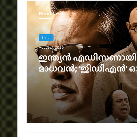
Read Next
Chithrabhoomi
Hindi
August 1, 2026
August 1, 2026
ആരാധകർ കാത്തിരിക്ക
നാനി ചിത്രം, ‘ദ പാര
ഇന്ത്യൻ എഡിസണായ
ടീസർ ഡേറ്റ് പുറത്ത്
മാധവൻ; ‘ജിഡിഎൻ’ ഓഗസ
7ന് തിയേറ്ററുകളിൽ