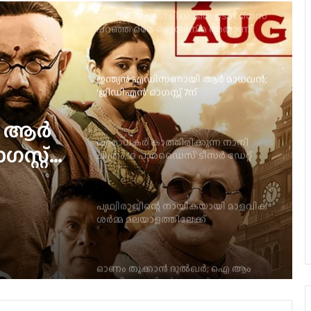
ഇന്ത്യൻ എഡിസണായി ആർ മാധവൻ;
‘ജിഡിഎൻ’ ഓഗസ്റ്റ് 7ന്
തിയേറ്ററുകളിൽ
ആരാധകർ കാത്തിരിക്കുന്ന നാനി
ചിത്രം, ‘ദ പാരഡൈസ്’ ടീസർ ഡേറ്റ്
പുറത്ത്
പൃഥ്വിരാജിന്റെ നായികയായി മാളവിക
ുന്ന
ശര്‍മ്മ മലയാളത്തിലേക്ക്
ഡൈസ്’
ി ആർ
ഓണം തൂക്കാന്‍ ദുല്‍ഖര്‍; ഐ ആം
്റ്റ്
ഗെയിം ട്രെയിലര്‍ പുറത്ത്
ദുല്‍ഖര്‍ സല്‍മാന്‍-പവന്‍ സാദിനേനി
ചിത്രം ‘ആകാശംലോ ഒക താര’യിലെ
ആദ്യ ഗാനം ‘കുട്ടി കുട്ടി പൂവേ’ പുറത്ത്