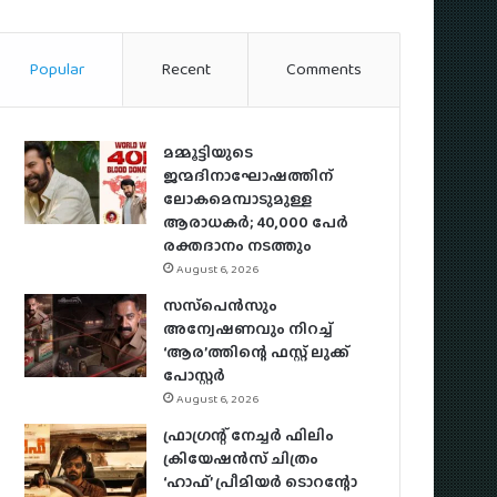
Popular
Recent
Comments
മമ്മൂട്ടിയുടെ
ജന്മദിനാഘോഷത്തിന്
ലോകമെമ്പാടുമുള്ള
ആരാധകര്‍; 40,000 പേര്‍
രക്തദാനം നടത്തും
August 6, 2026
സസ്‌പെന്‍സും
അന്വേഷണവും നിറച്ച്
‘ആര’ത്തിന്റെ ഫസ്റ്റ് ലുക്ക്
പോസ്റ്റര്‍
August 6, 2026
ഫ്രാഗ്രന്റ് നേച്ചര്‍ ഫിലിം
ക്രിയേഷന്‍സ് ചിത്രം
‘ഹാഫ്’ പ്രീമിയര്‍ ടൊറന്റോ