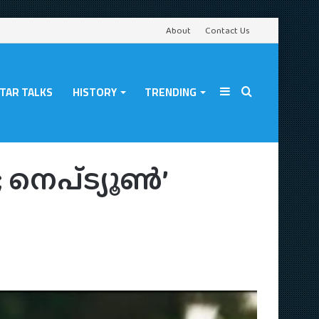
About
Contact Us
TAR TALKS
HISTORY
TRENDING
Sidebar
Search
തിറങ്ങി
; നെപ്ട്യൂൺ’
for