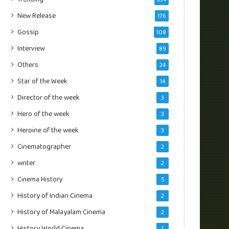
New Release
176
Gossip
108
Interview
89
Others
24
Star of the Week
14
Director of the week
3
Hero of the week
3
Heroine of the week
3
Cinematographer
2
writer
2
Cinema History
5
History of Indian Cinema
2
History of Malayalam Cinema
2
History World Cinema
1