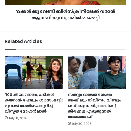
'മക്കള്‍ക്കു വേണ്ടി ബിഗ്‌സ്‌ക്രീനിലേക്ക് വരാന്‍
ആഗ്രഹിക്കുന്നു'; ശില്‍പ്പ ഷെട്ടി
Related Articles
‘100 കിലോ ഭാരം, പടികൾ
സര്‍വ്വം മായക്ക് ശേഷം
കയറാൻ പോലും ശ്വാസംമുട്ടി;
അഖിലും നിവിനും വീണ്ടും
മുവായ് തായിയെക്കുറിച്ച്
ഒന്നിക്കുന്ന ചിത്രത്തിന്റെ
വിസ്മയ മോഹൻലാൽ
തിരക്കഥ എഴുതുന്നത്
അല്‍ത്താഫ്
July 31, 2026
July 30, 2026