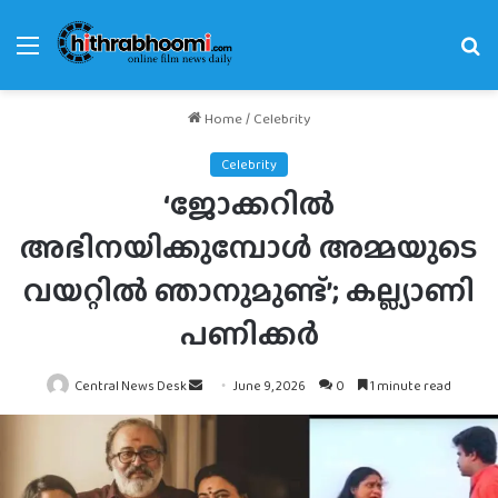
Menu
Se
fo
Home
/
Celebrity
Celebrity
‘ജോക്കറില്‍
അഭിനയിക്കുമ്പോള്‍ അമ്മയുടെ
വയറ്റില്‍ ഞാനുമുണ്ട്’; കല്ല്യാണി
പണിക്കര്‍
Send
Central News Desk
June 9, 2026
0
1 minute read
an
email