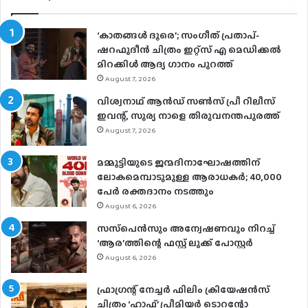
‘കാതങ്ങൾ ദൂരെ’; സംഗീത് പ്രതാപ്-
ഷറഫുദീൻ ചിത്രം ഇറ്റ്സ് എ മെഡിക്കൽ
മിറക്കിൾ ആദ്യ ഗാനം പുറത്ത്
August 7, 2026
വിശ്വനാഥ് ആന്‍ഡ് സണ്‍സ് പ്രീ റിലീസ്
ഇവന്റ്, സൂര്യ നാളെ തിരുവനന്തപുരത്ത്
August 7, 2026
മമ്മൂട്ടിയുടെ ജന്മദിനാഘോഷത്തിന്
ലോകമെമ്പാടുമുള്ള ആരാധകര്‍; 40,000
പേര്‍ രക്തദാനം നടത്തും
August 6, 2026
സസ്‌പെന്‍സും അന്വേഷണവും നിറച്ച്
‘ആര’ത്തിന്റെ ഫസ്റ്റ് ലുക്ക് പോസ്റ്റര്‍
August 6, 2026
ഫ്രാഗ്രന്റ് നേച്ചര്‍ ഫിലിം ക്രിയേഷന്‍സ്
ചിത്രം ‘ഹാഫ്’ പ്രീമിയര്‍ ടൊറന്റോ