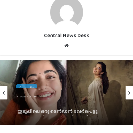
Central News Desk
Website
Celebrity
August 4, 2026
‘ഇടുപ്പിലെ ഒരു ടെൻഡൻ വേർപെട്ടു,
വേദനയുണ്ട് പക്ഷേ സഹിക്കാൻ പറ്റാത്ത
അത്രയ്ക്ക് ഇല്ല’; രശ്‌മിക