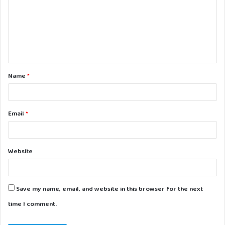
m
m
e
n
t
Name
*
*
Email
*
Website
Save my name, email, and website in this browser for the next
time I comment.