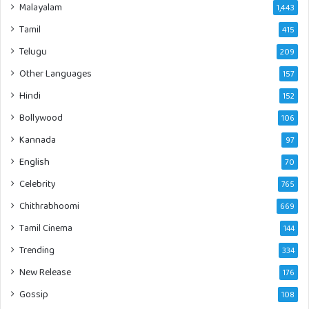
Malayalam
1,443
Tamil
415
Telugu
209
Other Languages
157
Hindi
152
Bollywood
106
Kannada
97
English
70
Celebrity
765
Chithrabhoomi
669
Tamil Cinema
144
Trending
334
New Release
176
Gossip
108