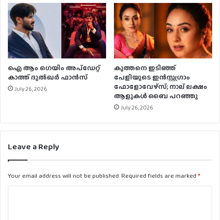
ഐ ആം ഗെയിം അപ്‌ഡേറ്റ്
കുത്തനെ ഇടിഞ്ഞ്
കാത്ത് ദുൽഖർ ഫാൻസ്‌
പേളിയുടെ ഇന്‍സ്റ്റഗ്രാം
ഫോളോവേഴ്‌സ്; നാല് ലക്ഷം
July 26, 2026
ആളുകള്‍ ബൈ പറഞ്ഞു
July 26, 2026
Leave a Reply
Your email address will not be published.
Required fields are marked
*
C
o