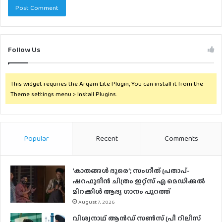
Follow Us
This widget requries the Arqam Lite Plugin, You can install it from the
Theme settings menu > Install Plugins.
Popular
Recent
Comments
‘കാതങ്ങൾ ദൂരെ’; സംഗീത് പ്രതാപ്-
ഷറഫുദീൻ ചിത്രം ഇറ്റ്സ് എ മെഡിക്കൽ
മിറക്കിൾ ആദ്യ ഗാനം പുറത്ത്
August 7, 2026
വിശ്വനാഥ് ആന്‍ഡ് സണ്‍സ് പ്രീ റിലീസ്