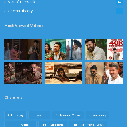
Star of the Week
14
Cinema History
5
Most Viewed Videos
Channels
Actor Vijay
Bollywood
Bollywood Movie
cover story
Dulquer Salmaan
Entertainment
Entertainment News