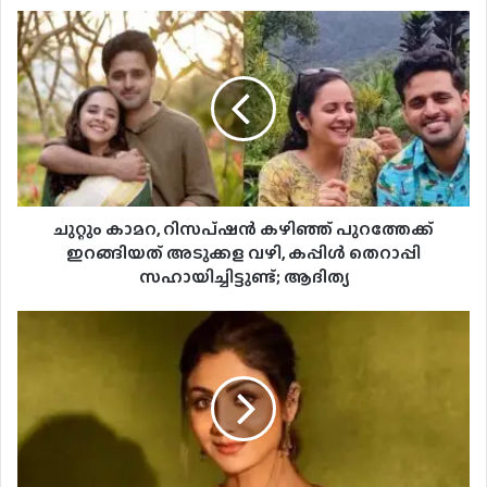
ചുറ്റും കാമറ, റിസപ്ഷൻ കഴിഞ്ഞ് പുറത്തേക്ക്
ഇറങ്ങിയത് അടുക്കള വഴി, കപ്പിൾ തെറാപ്പി
സഹായിച്ചിട്ടുണ്ട്; ആദിത്യ