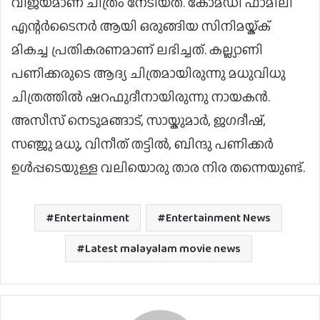
വിജയമാണ് ചിത്രം നേടിയത്. കോമഡി ഫാമിലി
എന്റര്‍ടൈനര്‍ ആയി ഒരുങ്ങിയ സിനിമയ്ക്ക്
മികച്ച പ്രതികരണമാണ് ലഭിച്ചത്. കല്ല്യാണി
പണിക്കരുടെ ആദ്യ ചിത്രമായിരുന്നു മധുവിധു
ചിത്രത്തില്‍ ഷറഫുദീനായിരുന്നു നായകന്‍.
അസീസ് നെടുമങ്ങാട്, സായ്കുമാര്‍, ജഗദീഷ്,
സഞ്ജു മധു, വിനീത് തട്ടില്‍, ബിന്ദു പണിക്കര്‍
ഉള്‍പ്പടെയുള്ള വലിയൊരു താര നിര തന്നെയുണ്ട്.
Entertainment
Entertainment News
Latest malayalam movie news