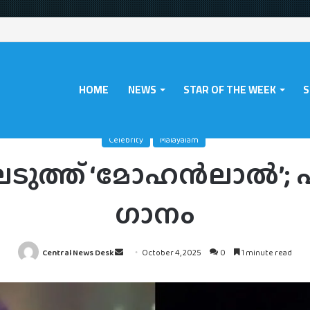
HOME
NEWS
STAR OF THE WEEK
S
ome
/
Celebrity
/
വേദിയെ കയ്യിലെടുത്ത് ‘മോഹൻലാൽ’; പാടിയത് ആ ഹിറ്റ് 
Celebrity
Malayalam
ടുത്ത് ‘മോഹൻലാൽ’; പ
ഗാനം
Send
Central News Desk
October 4, 2025
0
1 minute read
an
email