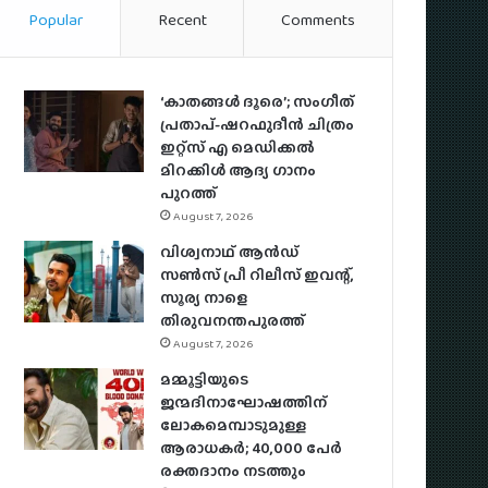
Popular
Recent
Comments
‘കാതങ്ങൾ ദൂരെ’; സംഗീത്
പ്രതാപ്-ഷറഫുദീൻ ചിത്രം
ഇറ്റ്സ് എ മെഡിക്കൽ
മിറക്കിൾ ആദ്യ ഗാനം
പുറത്ത്
August 7, 2026
വിശ്വനാഥ് ആന്‍ഡ്
സണ്‍സ് പ്രീ റിലീസ് ഇവന്റ്,
സൂര്യ നാളെ
തിരുവനന്തപുരത്ത്
August 7, 2026
മമ്മൂട്ടിയുടെ
ജന്മദിനാഘോഷത്തിന്
ലോകമെമ്പാടുമുള്ള
ആരാധകര്‍; 40,000 പേര്‍
രക്തദാനം നടത്തും