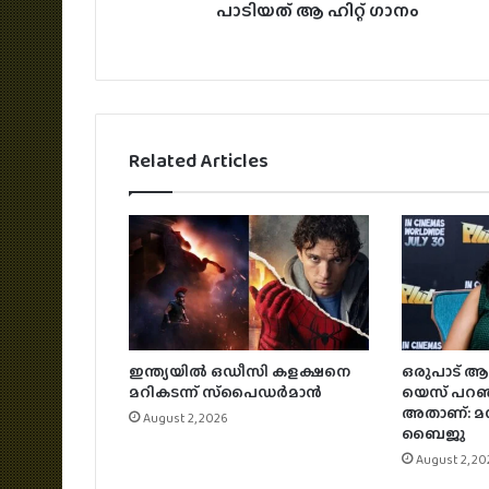
പാടിയത് ആ ഹിറ്റ് ഗാനം
Related Articles
ഇന്ത്യയിൽ ഒഡീസി കളക്ഷനെ
ഒരുപാട് 
മറികടന്ന് സ്‌പൈഡർമാൻ
യെസ് പറഞ്
അതാണ്: മ
August 2, 2026
ബൈജു
August 2, 20