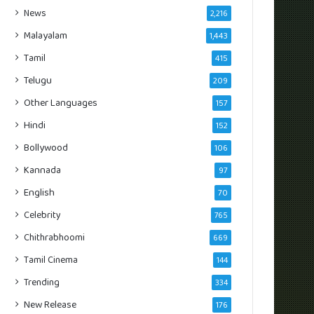
News
2,216
Malayalam
1,443
Tamil
415
Telugu
209
Other Languages
157
Hindi
152
Bollywood
106
Kannada
97
English
70
Celebrity
765
Chithrabhoomi
669
Tamil Cinema
144
Trending
334
New Release
176