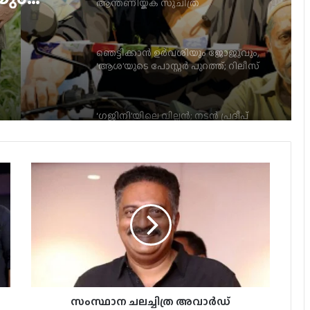
‘ആശ’യുടെ പോസ്റ്റർ പുറത്ത്; റിലീസ്
േഹ
സെപ്റ്റംബർ 4-ന്
‘ഗജിനി’യിലെ വില്ലൻ; നടൻ പ്രദീപ്
റാവത്ത് അന്തരിച്ചു
300 കോടി കടന്ന് ജനനായകൻ.
റോളക്സ് മടങ്ങി വരുമോ? – പ്രതികരിച്ച്
സൂര്യ
‘ഇടുപ്പിലെ ഒരു ടെൻഡൻ വേർപെട്ടു,
വേദനയുണ്ട് പക്ഷേ സഹിക്കാൻ
പറ്റാത്ത അത്രയ്ക്ക് ഇല്ല’; രശ്‌മിക
വിജയ്‌യുടെയും രവി മോഹന്റെയും
സംസ്ഥാന ചലച്ചിത്ര അവാര്‍ഡ്
ട്രാക്ക് മാറ്റി, അടുത്തത് കാർത്തി;