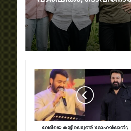
മോഹൻലാലിൻറെ സ്ന
സമ്മാനം
വേദിയെ കയ്യിലെടുത്ത് 'മോഹൻലാൽ';