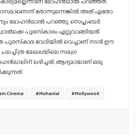
ാര്യമല്ലെന്നാണ് മോഹൻലാൽ പറഞ്ഞത്.
യാസമാണെന്ന് തോന്നുന്നെങ്കിൽ അത് ഏതോ
നും മോഹൻലാൽ പറഞ്ഞു. സെപ്തംബര്‍
്‍ക്കെ പുരസ്‌കാരം ഏറ്റുവാങ്ങിയത്.
്ര പുരസ്‌കാര വേദിയിൽ വെച്ചാണ് നടൻ ഈ
 ചലച്ചിത്ര മേഖലയിലെ സമഗ്ര
300 കോടി കടന്ന് ജനനായകൻ.
ഹൻലാലിന് ലഭിച്ചത്. ആദ്യമായാണ് ഒരു
കുന്നത്.
റോളക്സ് മടങ്ങി വരുമോ? – പ്രതികരിച്ച്
സൂര്യ
lam Cinema
Mohanlal
Mollywood
‘ഇടുപ്പിലെ ഒരു ടെൻഡൻ വേർപെട്ടു,
വേദനയുണ്ട് പക്ഷേ സഹിക്കാൻ
പറ്റാത്ത അത്രയ്ക്ക് ഇല്ല’; രശ്‌മിക
വിജയ്‌യുടെയും രവി മോഹന്റെയും
ട്രാക്ക് മാറ്റി, അടുത്തത് കാർത്തി;