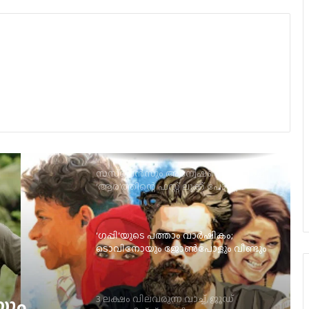
പുതിയ ചിത്രവുമായി മോഹൻ രാജ
ഷോക്കിങ് എക്സ്പീരിയൻസ്; ഐ
നോബഡിയുടെ പരാജയത്തെക്കുറിച്ച്
സുരേഷ് ഷേണായ്
സസ്‌പെന്‍സും അന്വേഷണവും നിറച്ച്
‘ആര’ത്തിന്റെ ഫസ്റ്റ് ലുക്ക് പോസ്റ്റര്‍
‘ഗപ്പി‘യുടെ പത്താം വാർഷികം;
ടൊവിനോയും ജോൺപോളും വീണ്ടും
ഒന്നിക്കുന്നു
3 ലക്ഷം വിലവരുന്ന വാച്ച്, ജൂഡ്
ആന്തണിയ്ക്ക് സുചിത്ര
മോഹൻലാലിൻറെ സ്നേഹ സമ്മാനം
ച്,
ചിത്ര
ഞെട്ടിക്കാൻ ഉർവശിയും ജോജുവും,