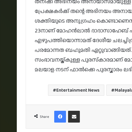
തനിക്ക് അഭിനയം അനായാസമായുള്ള ക
പ്രേക്ഷകർക്ക് തന്റെ അഭിനയം അനാ
ശക്തിയുടെ അനുഗ്രഹം കൊണ്ടാണെന്
23നാണ് മോഹന്‍ലാല്‍ ദാദാസാഹേബ് ഫാല
എഴുപത്തിയൊന്നാമത് ദേശീയ ചലച്ചിത
പരമോന്നത ബഹുമതി ഏറ്റുവാങ്ങിയത്.
സംഭാവനയ്ക്കുള്ള പുരസ്‌കാരമാണ് മോ
മലയാള നടന് ഫാൽക്കെ പുരസ്കാരം ലഭിക്
Entertainment News
Malaya
Facebook
Share via Email
Share