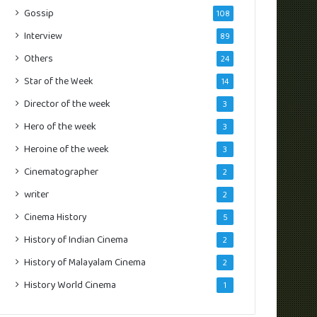
Gossip
108
Interview
89
Others
24
Star of the Week
14
Director of the week
3
Hero of the week
3
Heroine of the week
3
Cinematographer
2
writer
2
Cinema History
5
History of Indian Cinema
2
History of Malayalam Cinema
2
History World Cinema
1