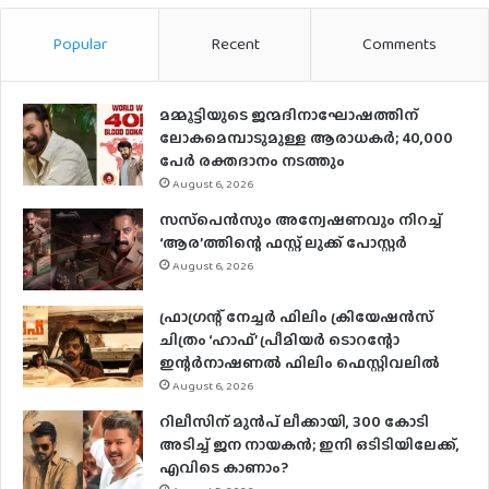
Popular
Recent
Comments
മമ്മൂട്ടിയുടെ ജന്മദിനാഘോഷത്തിന്
ലോകമെമ്പാടുമുള്ള ആരാധകര്‍; 40,000
പേര്‍ രക്തദാനം നടത്തും
August 6, 2026
സസ്‌പെന്‍സും അന്വേഷണവും നിറച്ച്
‘ആര’ത്തിന്റെ ഫസ്റ്റ് ലുക്ക് പോസ്റ്റര്‍
August 6, 2026
ഫ്രാഗ്രന്റ് നേച്ചര്‍ ഫിലിം ക്രിയേഷന്‍സ്
ചിത്രം ‘ഹാഫ്’ പ്രീമിയര്‍ ടൊറന്റോ
ഇന്റര്‍നാഷണല്‍ ഫിലിം ഫെസ്റ്റിവലില്‍
August 6, 2026
റിലീസിന് മുൻപ് ലീക്കായി, 300 കോടി
അടിച്ച് ജന നായകൻ; ഇനി ഒടിടിയിലേക്ക്,
എവിടെ കാണാം?