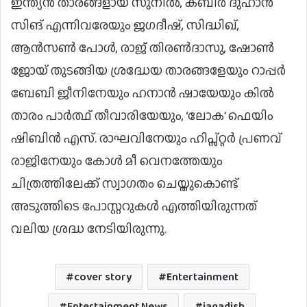
ഇന്ത്യൻ താരങ്ങളായ സുനിൽ, കബീർ ദുഹാൻ
സിങ് എന്നിവരേയും ജഗദീഷ്, സിദ്ധിഖ്,
ആൻസൺ പോള്‍, രാജ് തിരൺദാസു, ഷോൺ
ജോയ് തുടങ്ങിയ ശ്രദ്ധേയ താരങ്ങളേയും റാപ്പർ
ബേബി ജീനിനേയും ഹനാൻ ഷായേയും കിൽ
താരം പാർത്ഥ് തീവാരിയേയും, ‘ലോക’ ഫെയിം
ഷിബിൻ എസ്. രാഘവിനേയും ഹിപ്സ്റ്റർ‍ പ്രണവ്
രാജിനേയും കോൾ മീ വെനത്തേയും
ചിത്രത്തിലേക്ക് സ്വാഗതം ചെയ്തുകൊണ്ട്
അടുത്തിടെ പോസ്റ്ററുകള്‍ എത്തിയിരുന്നത്
വലിയ ശ്രദ്ധ നേടിയിരുന്നു.
cover story
Entertainment
Entertainment News
jagadish