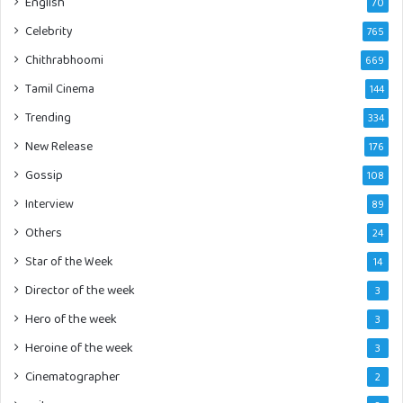
English
70
Celebrity
765
Chithrabhoomi
669
Tamil Cinema
144
Trending
334
New Release
176
Gossip
108
Interview
89
Others
24
Star of the Week
14
Director of the week
3
Hero of the week
3
Heroine of the week
3
Cinematographer
2