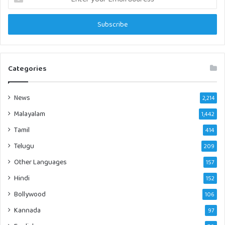
your
Email
address
Categories
News
2,214
Malayalam
1,442
Tamil
414
Telugu
209
Other Languages
157
Hindi
152
Bollywood
106
Kannada
97