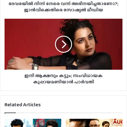
ദേവരയിൽ നിന്ന് നേരെ വന്ന് അഭിനയിച്ചതാണോ?;
ജാൻവിക്കെതിരെ സോഷ്യൽ മീഡിയ
ഇനി ആക്ഷനും കട്ടും; സംവിധായക
കുപ്പായമണിയാന്‍ പാര്‍വതി
Related Articles