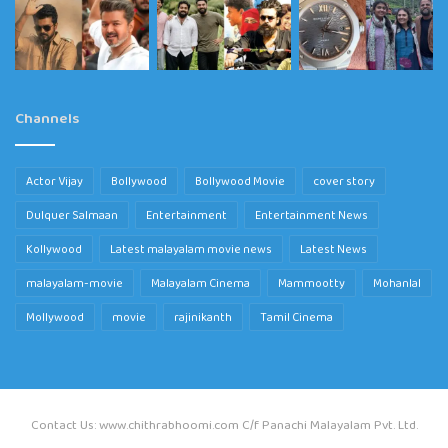
Channels
Actor Vijay
Bollywood
Bollywood Movie
cover story
Dulquer Salmaan
Entertainment
Entertainment News
Kollywood
Latest malayalam movie news
Latest News
malayalam-movie
Malayalam Cinema
Mammootty
Mohanlal
Mollywood
movie
rajinikanth
Tamil Cinema
Contact Us: www.chithrabhoomi.com C/f Panachi Malayalam Pvt. Ltd.