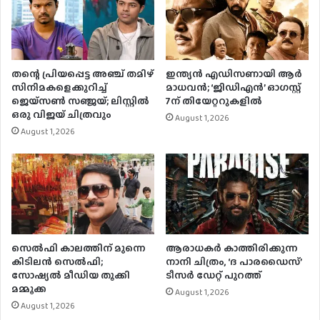
തന്റെ പ്രിയപ്പെട്ട അഞ്ച് തമിഴ്
ഇന്ത്യൻ എഡിസണായി ആർ
സിനിമകളെക്കുറിച്ച്
മാധവൻ; ‘ജിഡിഎൻ’ ഓഗസ്റ്റ്
ജെയ്‌സൺ സഞ്ജയ്; ലിസ്റ്റിൽ
7ന് തിയേറ്ററുകളിൽ
ഒരു വിജയ് ചിത്രവും
August 1, 2026
August 1, 2026
സെല്‍ഫി കാലത്തിന് മുന്നെ
ആരാധകർ കാത്തിരിക്കുന്ന
കിടിലന്‍ സെല്‍ഫി;
നാനി ചിത്രം, ‘ദ പാരഡൈസ്’
സോഷ്യല്‍ മീഡിയ തൂക്കി
ടീസർ ഡേറ്റ് പുറത്ത്
മമ്മൂക്ക
August 1, 2026
August 1, 2026