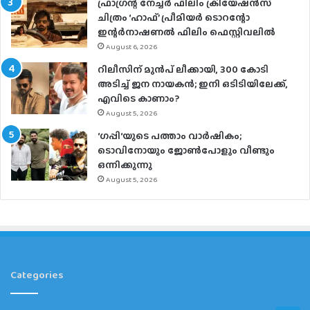
ഫ്രാഗ്രന്റ് നേച്ചര്‍ ഫിലിം ക്രിയേഷന്‍സ്
ചിത്രം ‘ഹാഫ്’ പ്രീമിയര്‍ ടൊറന്റോ
ഇന്റര്‍നാഷണല്‍ ഫിലിം ഫെസ്റ്റിവലില്‍
August 6, 2026
റിലീസിന് മുൻപ് ലീക്കായി, 300 കോടി
അടിച്ച് ജന നായകൻ; ഇനി ഒടിടിയിലേക്ക്,
എവിടെ കാണാം?
August 5, 2026
‘ഗപ്പി‘യുടെ പത്താം വാർഷികം;
ടൊവിനോയും ജോൺപോളും വീണ്ടും
ഒന്നിക്കുന്നു
August 5, 2026
Categories