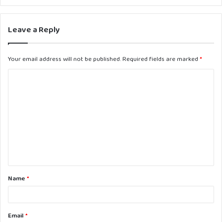
Leave a Reply
Your email address will not be published.
Required fields are marked
*
C
o
m
m
e
n
t
Name
*
*
Email
*