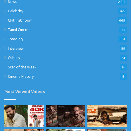
News
2,214
Celebrity
765
Chithrabhoomi
669
Tamil Cinema
144
Trending
334
Interview
89
Others
24
Star of the Week
14
Cinema History
5
Most Viewed Videos