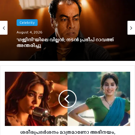
Tamil
Celebrity
August 4, 2026
August 4, 2026
300 കോടി കടന്ന് ജനനായകൻ.
‘ഗജിനി’യിലെ വില്ലൻ; നടൻ പ്രദീപ് റാവത്ത്
അന്തരിച്ചു
ശരീരപ്രദർശനം മാത്രമാണോ അഭിനയം,