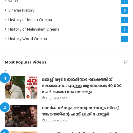
writer
2
Cinema History
5
History of Indian Cinema
2
History of Malayalam Cinema
2
History World Cinema
1
Most Popular Videos
മമ്മൂട്ടിയുടെ ജന്മദിനാഘോഷത്തിന്
ലോകമെമ്പാടുമുള്ള ആരാധകര്‍; 40,000
പേര്‍ രക്തദാനം നടത്തും
August 6, 2026
സസ്‌പെന്‍സും അന്വേഷണവും നിറച്ച്
‘ആര’ത്തിന്റെ ഫസ്റ്റ് ലുക്ക് പോസ്റ്റര്‍
August 6, 2026