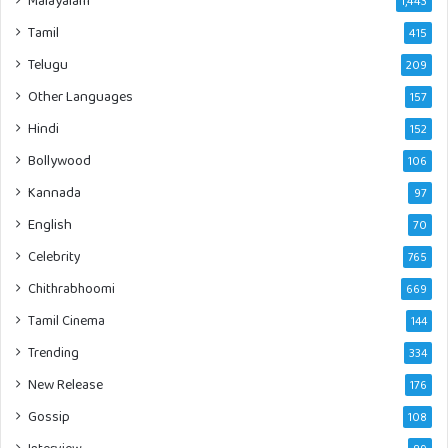
Malayalam
1,443
Tamil
415
Telugu
209
Other Languages
157
Hindi
152
Bollywood
106
Kannada
97
English
70
Celebrity
765
Chithrabhoomi
669
Tamil Cinema
144
Trending
334
New Release
176
Gossip
108
Interview