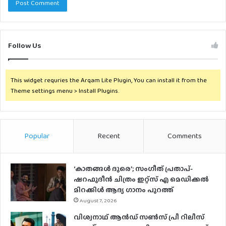
Follow Us
This widget requries the Arqam Lite Plugin, You can install it from the
Theme settings menu > Install Plugins.
Popular
Recent
Comments
‘കാതങ്ങൾ ദൂരെ’; സംഗീത് പ്രതാപ്-
ഷറഫുദീൻ ചിത്രം ഇറ്റ്സ് എ മെഡിക്കൽ
മിറക്കിൾ ആദ്യ ഗാനം പുറത്ത്
August 7, 2026
വിശ്വനാഥ് ആന്‍ഡ് സണ്‍സ് പ്രീ റിലീസ്