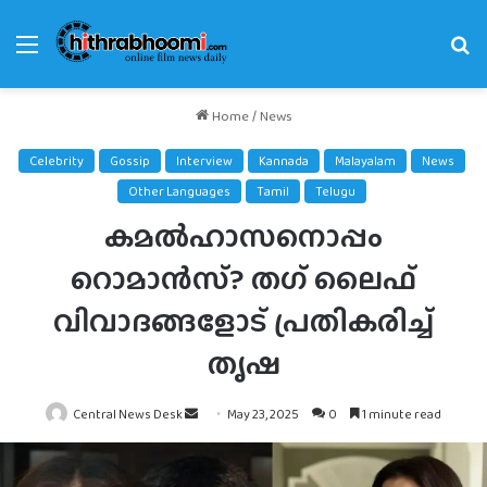
Menu
Se
fo
Home
/
News
Celebrity
Gossip
Interview
Kannada
Malayalam
News
Other Languages
Tamil
Telugu
കമല്‍ഹാസനൊപ്പം
റൊമാന്‍സ്‌? തഗ് ലൈഫ്
വിവാദങ്ങളോട് പ്രതികരിച്ച്
തൃഷ
Send
Central News Desk
May 23, 2025
0
1 minute read
an
email