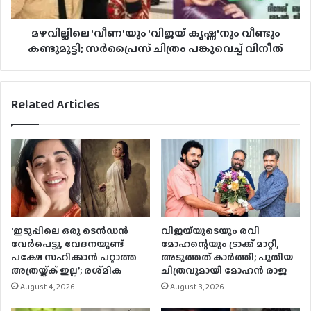
മഴവില്ലിലെ 'വീണ'യും 'വിജയ് കൃഷ്ണ'നും വീണ്ടും
കണ്ടുമുട്ടി; സര്‍പ്രൈസ് ചിത്രം പങ്കുവെച്ച് വിനീത്‌
Related Articles
‘ഇടുപ്പിലെ ഒരു ടെൻഡൻ
വിജയ്‌യുടെയും രവി
വേർപെട്ടു, വേദനയുണ്ട്
മോഹന്റെയും ട്രാക്ക് മാറ്റി,
പക്ഷേ സഹിക്കാൻ പറ്റാത്ത
അടുത്തത് കാർത്തി; പുതിയ
അത്രയ്ക്ക് ഇല്ല’; രശ്‌മിക
ചിത്രവുമായി മോഹൻ രാജ
August 4, 2026
August 3, 2026