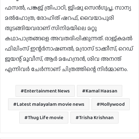
ഫസല്‍, പങ്കജ് ത്രിപാഠി, ജിഷു സെന്‍ഗുപ്ത, സാന്യ
മല്‍ഹോത്ര, രോഹിത് ഷറഫ്, വൈയാപുരി
തുടങ്ങിയവരാണ് സിനിമയിലെ മറ്റു
കഥാപാത്രങ്ങളെ അവതരിപ്പിക്കുന്നത്. രാജ്കമല്‍
ഫിലിംസ് ഇന്റര്‍നാഷണല്‍, മദ്രാസ് ടാക്കീസ്, റെഡ്
ജയന്റ് മൂവീസ്, ആര്‍ മഹേന്ദ്രന്‍, ശിവ അനന്ത്
എന്നിവര്‍ ചേര്‍ന്നാണ് ചിത്രത്തിന്റെ നിര്‍മ്മാണം.
Entertainment News
Kamal Haasan
Latest malayalam movie news
Mollywood
Thug Life movie
Trisha Krishnan