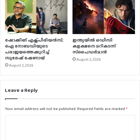
ഷോക്കിങ് എക്സ്പീരിയൻസ്;
ഇന്ത്യയിൽ ഒഡീസി
ഐ നോബഡിയുടെ
കളക്ഷനെ മറികടന്ന്
പരാജയത്തെക്കുറിച്ച്
സ്‌പൈഡർമാൻ
സുരേഷ് ഷേണായ്
August 2, 2026
August 2, 2026
Leave a Reply
Your email address will not be published.
Required fields are marked
*
C
o
m