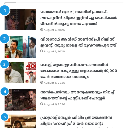
‘കാതങ്ങൾ ദൂരെ’; സംഗീത് പ്രതാപ്-
ഷറഫുദീൻ ചിത്രം ഇറ്റ്സ് എ മെഡിക്കൽ
മിറക്കിൾ ആദ്യ ഗാനം പുറത്ത്
August 7, 2026
വിശ്വനാഥ് ആന്‍ഡ് സണ്‍സ് പ്രീ റിലീസ്
ഇവന്റ്, സൂര്യ നാളെ തിരുവനന്തപുരത്ത്
August 7, 2026
മമ്മൂട്ടിയുടെ ജന്മദിനാഘോഷത്തിന്
ലോകമെമ്പാടുമുള്ള ആരാധകര്‍; 40,000
പേര്‍ രക്തദാനം നടത്തും
August 6, 2026
സസ്‌പെന്‍സും അന്വേഷണവും നിറച്ച്
‘ആര’ത്തിന്റെ ഫസ്റ്റ് ലുക്ക് പോസ്റ്റര്‍
August 6, 2026
ഫ്രാഗ്രന്റ് നേച്ചര്‍ ഫിലിം ക്രിയേഷന്‍സ്
ചിത്രം ‘ഹാഫ്’ പ്രീമിയര്‍ ടൊറന്റോ