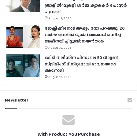
ത്രാളിൽ’ മുരളി ശർമ്മ;ക്യാരക്ടർ പോസ്റ്റർ
പുറത്ത്
August 9, 2026
ടോക്സിക്കിനോട് ആദ്യം നോ പറഞ്ഞു, 20
വർഷങ്ങൾക്ക് മുൻപ് ഞങ്ങൾ ഒന്നിച്ച്
അഭിനയിച്ചിട്ടുണ്ട്; നയൻ‌താര
August 9, 2026
ഒടിടി റിലീസിന് പിന്നാലെ 50 മില്യൺ
സ്ട്രീമിം​ഗ് മിനിറ്റുമായി ഭാവനയുടെ
അനോമി
August 9, 2026
Newsletter
With Product You Purchase