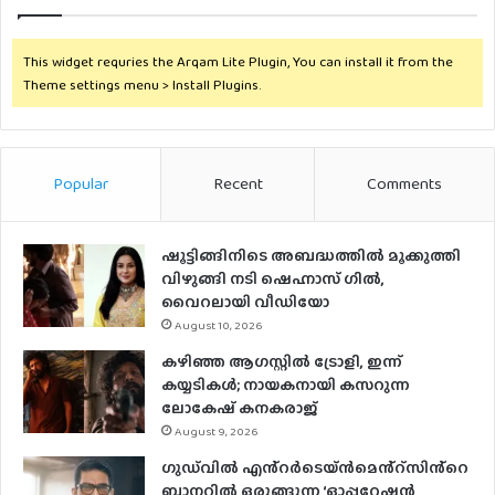
This widget requries the Arqam Lite Plugin, You can install it from the
Theme settings menu > Install Plugins.
Popular
Recent
Comments
ഷൂട്ടിങ്ങിനിടെ അബദ്ധത്തില്‍ മൂക്കുത്തി
വിഴുങ്ങി നടി ഷെഹ്നാസ് ഗില്‍,
വൈറലായി വീഡിയോ
August 10, 2026
കഴിഞ്ഞ ആഗസ്റ്റിൽ ട്രോളി, ഇന്ന്
കയ്യടികൾ; നായകനായി കസറുന്ന
ലോകേഷ് കനകരാജ്
August 9, 2026
ഗുഡ്‌വിൽ എൻ്റർടെയ്ൻമെൻ്റ്സിൻ്റെ
ബാനറിൽ ഒരുങ്ങുന്ന ‘ഓപ്പറേഷൻ