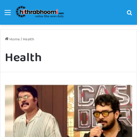
Menu
Se
fo
Home
/
Health
Health