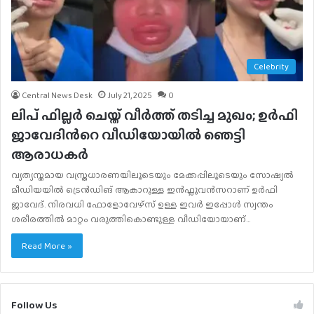
Celebrity
Central News Desk
July 21, 2025
0
ലിപ് ഫില്ലർ ചെയ്ത് വീർത്ത് തടിച്ച മുഖം; ഉർഫി
ജാവേദിന്‍റെ വീഡിയോയില്‍ ഞെട്ടി
ആരാധകര്‍
വ്യത്യസ്തമായ വസ്ത്രധാരണയിലൂടെയും മേക്കപ്പിലൂടെയും സോഷ്യൽ
മീഡിയയിൽ ട്രെൻഡിങ് ആകാറുള്ള ഇൻഫ്ലുവൻസറാണ് ഉർഫി
ജാവേദ്. നിരവധി ഫോളോവേഴ്സ് ഉള്ള ഇവർ ഇപ്പോൾ സ്വന്തം
ശരീരത്തിൽ മാറ്റം വരുത്തികൊണ്ടുള്ള വീഡിയോയാണ്…
Read More »
Follow Us