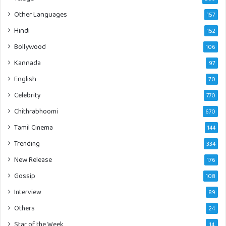
Other Languages
157
Hindi
152
Bollywood
106
Kannada
97
English
70
Celebrity
770
Chithrabhoomi
670
Tamil Cinema
144
Trending
334
New Release
176
Gossip
108
Interview
89
Others
24
Star of the Week
14