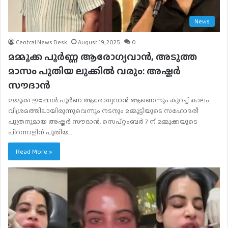
News
Central News Desk
August 19, 2025
0
മമ്മൂക്ക പൂർണ്ണ ആരോഗ്യവാൻ, അടുത്ത
മാസം പുതിയ ലുക്കിൽ വരും: അഷ്കർ
സൗദാൻ
മമ്മൂക്ക ഇപ്പോൾ പൂർണ ആരോഗ്യവാൻ ആണെന്നും കുറച്ച് കാലം
വിശ്രമത്തിലായിരുന്നുവെന്നും നടനും മമ്മൂട്ടിയുടെ സഹോദരീ
പുത്രനുമായ അഷ്കർ സൗദാൻ. സെപ്റ്റംബർ 7 ന് മമ്മൂക്കയുടെ
പിറന്നാളിന് പുതിയ…
Read More »