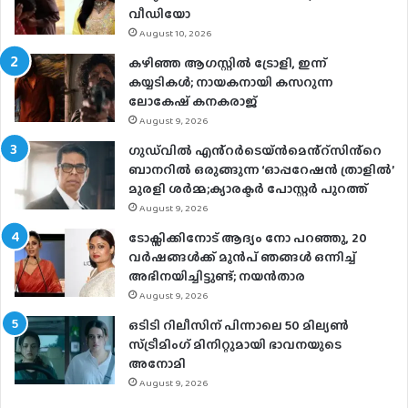
വീഡിയോ
August 10, 2026
കഴിഞ്ഞ ആഗസ്റ്റിൽ ട്രോളി, ഇന്ന്
കയ്യടികൾ; നായകനായി കസറുന്ന
ലോകേഷ് കനകരാജ്
August 9, 2026
ഗുഡ്‌വിൽ എൻ്റർടെയ്ൻമെൻ്റ്സിൻ്റെ
ബാനറിൽ ഒരുങ്ങുന്ന ‘ഓപ്പറേഷൻ ത്രാളിൽ’
മുരളി ശർമ്മ;ക്യാരക്ടർ പോസ്റ്റർ പുറത്ത്
August 9, 2026
ടോക്സിക്കിനോട് ആദ്യം നോ പറഞ്ഞു, 20
വർഷങ്ങൾക്ക് മുൻപ് ഞങ്ങൾ ഒന്നിച്ച്
അഭിനയിച്ചിട്ടുണ്ട്; നയൻ‌താര
August 9, 2026
ഒടിടി റിലീസിന് പിന്നാലെ 50 മില്യൺ
സ്ട്രീമിം​ഗ് മിനിറ്റുമായി ഭാവനയുടെ
അനോമി
August 9, 2026