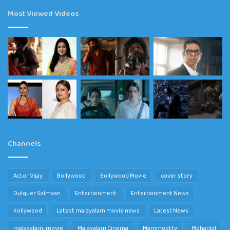
Most Viewed Videos
Channels
Actor Vijay
Bollywood
Bollywood Movie
cover story
Dulquer Salmaan
Entertainment
Entertainment News
Kollywood
Latest malayalam movie news
Latest News
malayalam-movie
Malayalam Cinema
Mammootty
Mohanlal