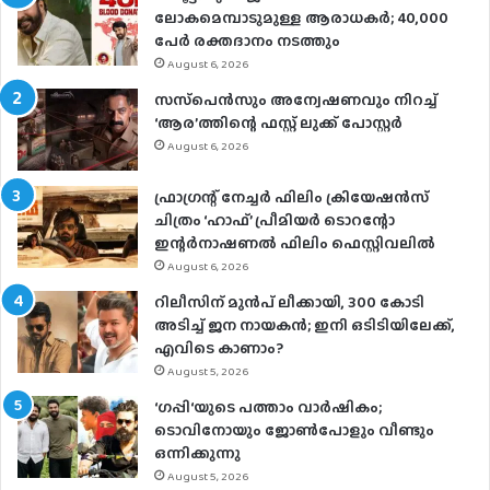
ലോകമെമ്പാടുമുള്ള ആരാധകര്‍; 40,000
പേര്‍ രക്തദാനം നടത്തും
August 6, 2026
സസ്‌പെന്‍സും അന്വേഷണവും നിറച്ച്
‘ആര’ത്തിന്റെ ഫസ്റ്റ് ലുക്ക് പോസ്റ്റര്‍
August 6, 2026
ഫ്രാഗ്രന്റ് നേച്ചര്‍ ഫിലിം ക്രിയേഷന്‍സ്
ചിത്രം ‘ഹാഫ്’ പ്രീമിയര്‍ ടൊറന്റോ
ഇന്റര്‍നാഷണല്‍ ഫിലിം ഫെസ്റ്റിവലില്‍
August 6, 2026
റിലീസിന് മുൻപ് ലീക്കായി, 300 കോടി
അടിച്ച് ജന നായകൻ; ഇനി ഒടിടിയിലേക്ക്,
എവിടെ കാണാം?
August 5, 2026
‘ഗപ്പി‘യുടെ പത്താം വാർഷികം;
ടൊവിനോയും ജോൺപോളും വീണ്ടും
ഒന്നിക്കുന്നു
August 5, 2026