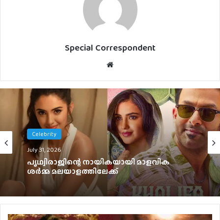
Special Correspondent
Website
Chithrabhoomi
Celebrity
July 30, 2026
July 31, 2026
ഓണം തൂക്കാന്‍ ദുല്‍ഖര്‍; ഐ ആം ഗെയിം
ട്രെയിലര്‍ പുറത്ത്
പൃഥ്വിരാജിന്റെ നായികയായി മാളവിക
ശര്‍മ്മ മലയാളത്തിലേക്ക്