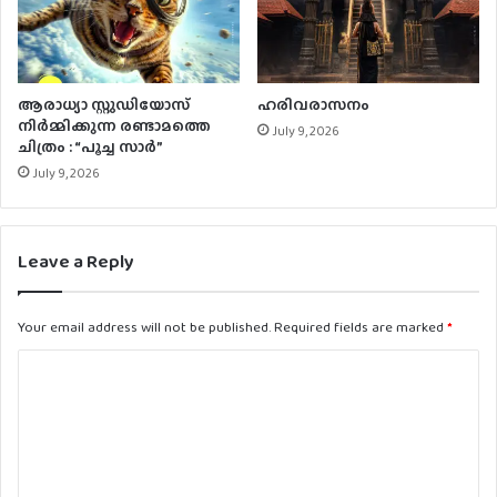
ആരാധ്യാ സ്റ്റുഡിയോസ്
ഹരിവരാസനം
നിർമ്മിക്കുന്ന രണ്ടാമത്തെ
July 9, 2026
ചിത്രം : “പൂച്ച സാർ”
July 9, 2026
Leave a Reply
Your email address will not be published.
Required fields are marked
*
C
o
m
m