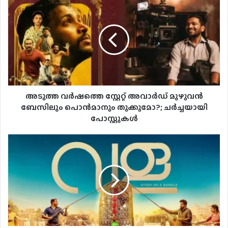
അടുത്ത വർഷത്തെ സ്റ്റേറ്റ് അവാർഡ് മുഴുവൻ
ബേസിലും പൊൻമാനും തൂക്കുമോ?; ചർച്ചയായി
പോസ്റ്റുകൾ