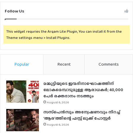
Follow Us
This widget requries the Arqam Lite Plugin, You can install it from the
Theme settings menu > Install Plugins.
Popular
Recent
Comments
മമ്മൂട്ടിയുടെ ജന്മദിനാഘോഷത്തിന്
ലോകമെമ്പാടുമുള്ള ആരാധകര്‍; 40,000
പേര്‍ രക്തദാനം നടത്തും
August 6, 2026
സസ്‌പെന്‍സും അന്വേഷണവും നിറച്ച്
‘ആര’ത്തിന്റെ ഫസ്റ്റ് ലുക്ക് പോസ്റ്റര്‍
August 6, 2026