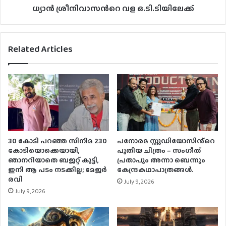
ധ്യാൻ ശ്രീനിവാസന്‍റെ വള ഒ.ടി.ടിയിലേക്ക്
Related Articles
30 കോടി പറഞ്ഞ സിനിമ 230
പനോരമ സ്റ്റുഡിയോസിൻ്റെ
കോടിയൊക്കെയായി,
പുതിയ ചിത്രം – സംഗീത്
ഞാനറിയാതെ ബജറ്റ് കൂട്ടി,
പ്രതാപും അന്നാ ബെന്നും
ഇനി ആ പടം നടക്കില്ല; മേജർ
കേന്ദ്രകഥാപാത്രങ്ങൾ.
രവി
July 9, 2026
July 9, 2026