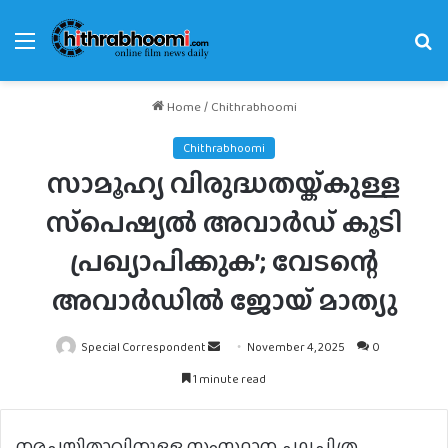
Menu
Se
fo
Home
/
Chithrabhoomi
Chithrabhoomi
സാമൂഹ്യ വിരുദ്ധതയ്ക്കുള്ള
സ്‌പെഷ്യല്‍ അവാര്‍ഡ് കൂടി
പ്രഖ്യാപിക്കുക’; വേടന്റെ
അവാര്‍ഡില്‍ ജോയ് മാത്യു
Send
Special Correspondent
November 4, 2025
0
an
1 minute read
email
നരചയിതാവിനുള്ള സംസ്ഥാന ചലച്ചിത്ര