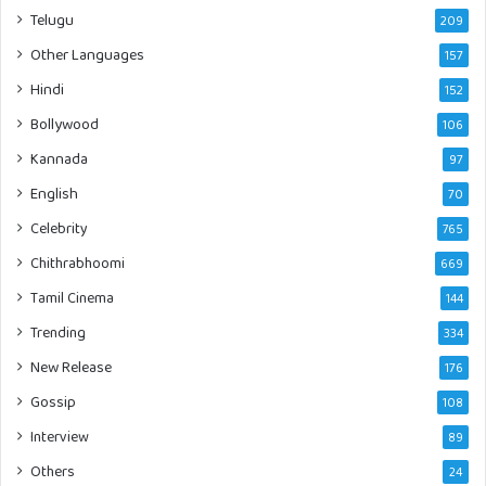
Telugu
209
Other Languages
157
Hindi
152
Bollywood
106
Kannada
97
English
70
Celebrity
765
Chithrabhoomi
669
Tamil Cinema
144
Trending
334
New Release
176
Gossip
108
Interview
89
Others
24