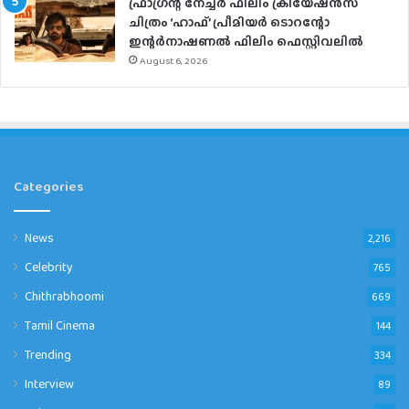
ഫ്രാഗ്രന്റ് നേച്ചര്‍ ഫിലിം ക്രിയേഷന്‍സ്
ചിത്രം ‘ഹാഫ്’ പ്രീമിയര്‍ ടൊറന്റോ
ഇന്റര്‍നാഷണല്‍ ഫിലിം ഫെസ്റ്റിവലില്‍
August 6, 2026
Categories
News
2,216
Celebrity
765
Chithrabhoomi
669
Tamil Cinema
144
Trending
334
Interview
89