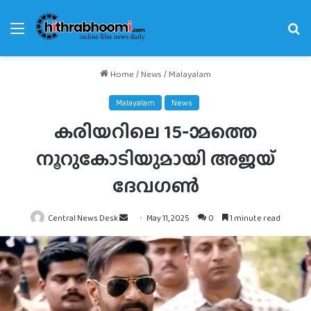
Menu
Se
fo
Home
/
News
/
Malayalam
Malayalam
News
കരിയറിലെ 15-ാമത്തെ
നൂറുകോടിയുമായി അജയ്
ദേവഗണ്‍
Send
Central News Desk
May 11, 2025
0
1 minute read
an
email