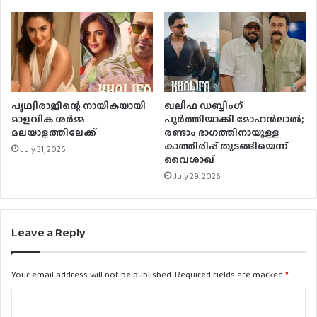
പൃഥ്വിരാജിന്റെ നായികയായി
ഖലീഫ ഡബ്ബിംഗ്
മാളവിക ശര്‍മ്മ
പൂർത്തിയാക്കി മോഹൻലാൽ;
മലയാളത്തിലേക്ക്
രണ്ടാം ഭാഗത്തിനായുള്ള
കാത്തിരിപ്പ് തുടങ്ങിയെന്ന്
July 31, 2026
വൈശാഖ്
July 29, 2026
Leave a Reply
Your email address will not be published.
Required fields are marked
*
C