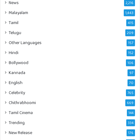
News
2,216
Malayalam
1,443
Tamil
415
Telugu
209
Other Languages
157
Hindi
152
Bollywood
106
Kannada
97
English
70
Celebrity
765
Chithrabhoomi
669
Tamil Cinema
144
Trending
334
New Release
176