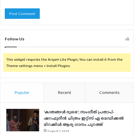
Follow Us
This widget requries the Arqam Lite Plugin, You can install it from the
Theme settings menu > Install Plugins.
Popular
Recent
Comments
‘കാതങ്ങൾ ദൂരെ’; സംഗീത് പ്രതാപ്-
ഷറഫുദീൻ ചിത്രം ഇറ്റ്സ് എ മെഡിക്കൽ
മിറക്കിൾ ആദ്യ ഗാനം പുറത്ത്
August 7, 2026