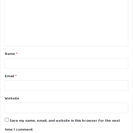
o
m
m
e
n
t
Name
*
*
Email
*
Website
Save my name, email, and website in this browser for the next
time I comment.