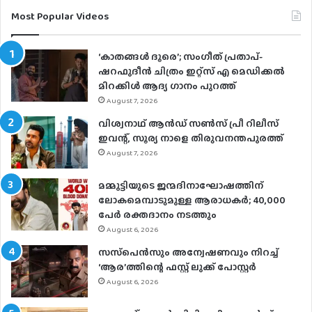
Most Popular Videos
‘കാതങ്ങൾ ദൂരെ’; സംഗീത് പ്രതാപ്-
ഷറഫുദീൻ ചിത്രം ഇറ്റ്സ് എ മെഡിക്കൽ
മിറക്കിൾ ആദ്യ ഗാനം പുറത്ത്
August 7, 2026
വിശ്വനാഥ് ആന്‍ഡ് സണ്‍സ് പ്രീ റിലീസ്
ഇവന്റ്, സൂര്യ നാളെ തിരുവനന്തപുരത്ത്
August 7, 2026
മമ്മൂട്ടിയുടെ ജന്മദിനാഘോഷത്തിന്
ലോകമെമ്പാടുമുള്ള ആരാധകര്‍; 40,000
പേര്‍ രക്തദാനം നടത്തും
August 6, 2026
സസ്‌പെന്‍സും അന്വേഷണവും നിറച്ച്
‘ആര’ത്തിന്റെ ഫസ്റ്റ് ലുക്ക് പോസ്റ്റര്‍
August 6, 2026