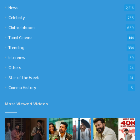
News
2,216
Celebrity
765
Chithrabhoomi
669
Tamil Cinema
144
Trending
334
Interview
89
Others
24
Star of the Week
14
Cinema History
5
Most Viewed Videos