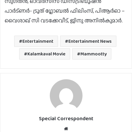
സുഗതൻ, ഓവർസീസ് ഡിസ്ട്രിബൂഷൻ
പാർട്ണർ- ട്രൂത് ഗ്ലോബൽ ഫിലിംസ്, പിആർഓ –
വൈശാഖ് സി വടക്കേവീട്, ജിനു അനിൽകുമാർ.
Entertainment
Entertainment News
Kalamkaval Movie
Mammootty
Special Correspondent
Website