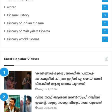
writer
2
Cinema History
5
History of Indian Cinema
2
History of Malayalam Cinema
2
History World Cinema
1
Most Popular Videos
‘കാതങ്ങൾ ദൂരെ’; സംഗീത് പ്രതാപ്-
ഷറഫുദീൻ ചിത്രം ഇറ്റ്സ് എ മെഡിക്കൽ
മിറക്കിൾ ആദ്യ ഗാനം പുറത്ത്
August 7, 2026
വിശ്വനാഥ് ആന്‍ഡ് സണ്‍സ് പ്രീ റിലീസ്
ഇവന്റ്, സൂര്യ നാളെ തിരുവനന്തപുരത്ത്
August 7, 2026