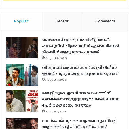
Popular
Recent
Comments
‘കാതങ്ങൾ ദൂരെ’; സംഗീത് പ്രതാപ്-
ഷറഫുദീൻ ചിത്രം ഇറ്റ്സ് എ മെഡിക്കൽ
മിറക്കിൾ ആദ്യ ഗാനം പുറത്ത്
August 7, 2026
വിശ്വനാഥ് ആന്‍ഡ് സണ്‍സ് പ്രീ റിലീസ്
ഇവന്റ്, സൂര്യ നാളെ തിരുവനന്തപുരത്ത്
August 7, 2026
മമ്മൂട്ടിയുടെ ജന്മദിനാഘോഷത്തിന്
ലോകമെമ്പാടുമുള്ള ആരാധകര്‍; 40,000
പേര്‍ രക്തദാനം നടത്തും
August 6, 2026
സസ്‌പെന്‍സും അന്വേഷണവും നിറച്ച്
‘ആര’ത്തിന്റെ ഫസ്റ്റ് ലുക്ക് പോസ്റ്റര്‍