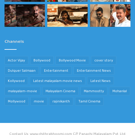
Channels
Actor Vijay
Bollywood
Bollywood Movie
cover story
Dulquer Salmaan
Entertainment
Entertainment News
Kollywood
Latest malayalam movie news
Latest News
malayalam-movie
Malayalam Cinema
Mammootty
Mohanlal
Mollywood
movie
rajinikanth
Tamil Cinema
Contact Us: www.chithrabhoomi.com C/f Panachi Malayalam Pvt. Ltd.