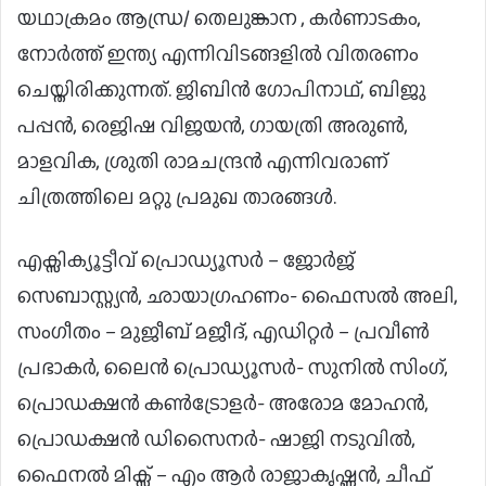
യഥാക്രമം ആന്ധ്ര/ തെലുങ്കാന , കർണാടകം,
നോർത്ത് ഇന്ത്യ എന്നിവിടങ്ങളിൽ വിതരണം
ചെയ്തിരിക്കുന്നത്. ജിബിൻ ഗോപിനാഥ്, ബിജു
പപ്പൻ, രെജിഷ വിജയൻ, ഗായത്രി അരുൺ,
മാളവിക, ശ്രുതി രാമചന്ദ്രൻ എന്നിവരാണ്
ചിത്രത്തിലെ മറ്റു പ്രമുഖ താരങ്ങൾ.
എക്സിക്യൂട്ടീവ് പ്രൊഡ്യൂസർ – ജോർജ്
സെബാസ്റ്റ്യൻ, ഛായാഗ്രഹണം- ഫൈസൽ അലി,
സംഗീതം – മുജീബ് മജീദ്, എഡിറ്റർ – പ്രവീൺ
പ്രഭാകർ, ലൈൻ പ്രൊഡ്യൂസർ- സുനിൽ സിംഗ്,
പ്രൊഡക്ഷൻ കൺട്രോളർ- അരോമ മോഹൻ,
പ്രൊഡക്ഷൻ ഡിസൈനർ- ഷാജി നടുവിൽ,
ഫൈനൽ മിക്സ് – എം ആർ രാജാകൃഷ്ണൻ, ചീഫ്