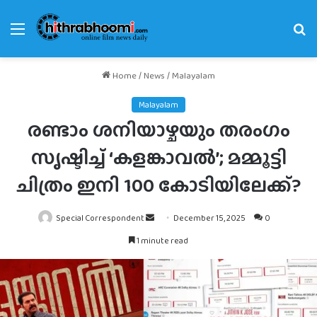
Menu
Se
fo
Home
/
News
/
Malayalam
Malayalam
രണ്ടാം ശനിയാഴ്ചയും തരംഗം
സൃഷ്ടിച്ച് ‘കളങ്കാവൽ’; മമ്മൂട്ടി
ചിത്രം ഇനി 100 കോടിയിലേക്ക്?
Send
Special Correspondent
December 15, 2025
0
an
1 minute read
email