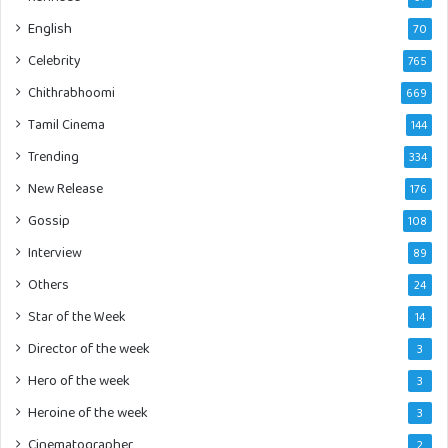
English
70
Celebrity
765
Chithrabhoomi
669
Tamil Cinema
144
Trending
334
New Release
176
Gossip
108
Interview
89
Others
24
Star of the Week
14
Director of the week
3
Hero of the week
3
Heroine of the week
3
Cinematographer
2