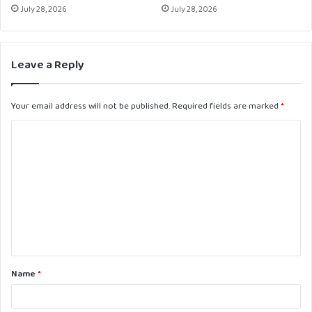
July 28, 2026
July 28, 2026
Leave a Reply
Your email address will not be published.
Required fields are marked
*
C
o
m
m
e
n
t
Name
*
*