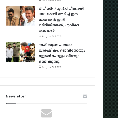
റിലീസിന് മുൻപ് ലീക്കായി,
300 കോടി അടിച്ച് ജന
നായകൻ; ഇനി
ഒടിടിയിലേക്ക്, എവിടെ
കാണാം?
August 5, 2026
‘ഗപ്പി‘യുടെ പത്താം
വാർഷികം; ടൊവിനോയും
ജോൺപോളും വീണ്ടും
ഒന്നിക്കുന്നു
August 5, 2026
Newsletter