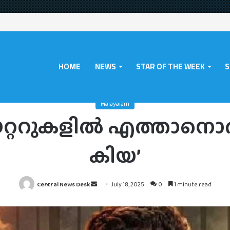
HOME
NEWS
STAR OF THE WEEK
S
News
/
Malayalam
/
ഓണത്തിന് തിയേറ്ററുകളില്‍ എത്താനൊരുങ്ങി ‘മേനേ പ്യ
Malayalam
ററുകളില്‍ എത്താനൊരുങ്
കിയ’
Send
Central News Desk
July 18, 2025
0
1 minute read
an
email