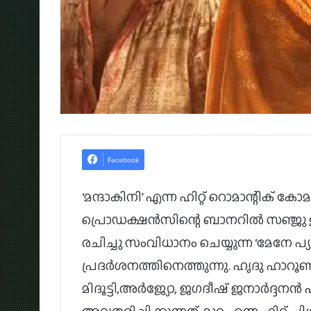
Facebook
‘മന്ദാകിനി’ എന്ന ഹിറ്റ് റൊമാന്റിക് 
പ്രൊഡക്ഷന്‍സിന്റെ ബാനറില്‍ സഞ്ജു 
രചിച്ചു സംവിധാനം ചെയ്യുന്ന ‘മേനേ പ്യാര
പ്രദര്‍ശനത്തിനെത്തുന്നു. ഹൃദു ഹാറൂണ്‍
മിദൂട്ടി,അര്‍ജ്യോ, ജഗദീഷ് ജനാര്‍ദ്ദ