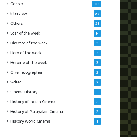
Gossip
108
Interview
89
Others
24
Star of the Week
14
Director of the week
3
Hero of the week
3
Heroine of the week
3
Cinematographer
2
writer
2
Cinema History
5
History of Indian Cinema
2
History of Malayalam Cinema
2
History World Cinema
1