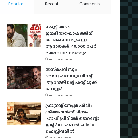
Popular
Recent
Comments
മമ്മൂട്ടിയുടെ
ജന്മദിനാഘോഷത്തിന്
ലോകമെമ്പാടുമുള്ള
ആരാധകര്‍; 40,000 പേര്‍
രക്തദാനം നടത്തും
August 6, 2026
സസ്‌പെന്‍സും
അന്വേഷണവും നിറച്ച്
‘ആര’ത്തിന്റെ ഫസ്റ്റ് ലുക്ക്
പോസ്റ്റര്‍
August 6, 2026
ഫ്രാഗ്രന്റ് നേച്ചര്‍ ഫിലിം
ക്രിയേഷന്‍സ് ചിത്രം
‘ഹാഫ്’ പ്രീമിയര്‍ ടൊറന്റോ
ഇന്റര്‍നാഷണല്‍ ഫിലിം
ഫെസ്റ്റിവലില്‍
August 6, 2026