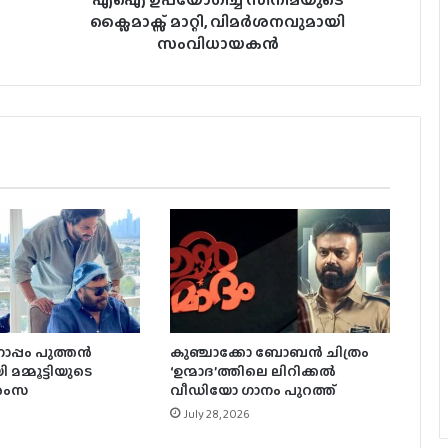
ചിത്രം; ‘ഉന്മാദം’ ഇന്ന് തിയറ്ററുകളില്‍
ക്ലൈമാക്സ് മാറ്റി, വിമർശനവുമായി
സംവിധായകൻ
പൃഥ്വിരാജിന്റെ നായികയായി മാളവിക
ശര്‍മ്മ മലയാളത്തിലേക്ക്
3 ലക്ഷം വിലവരുന്ന വാച്ച്, ജൂഡ്
ആന്തണിയ്ക്ക് സുചിത്ര
മോഹൻലാലിൻറെ സ്നേഹ സമ്മാനം
ഞെട്ടിക്കാൻ ഉർവശിയും ജോജുവും,
‘ആശ’യുടെ പോസ്റ്റർ പുറത്ത്; റിലീസ്
സെപ്റ്റംബർ 4-ന്
പ്പം പുത്തൻ
കുഞ്ചാക്കോ ബോബന്‍ ചിത്രം
ഇന്ത്യയിൽ ഒഡീസി കളക്ഷനെ
 മമ്മൂട്ടിയുടെ
‘ഉന്മാദ’ത്തിലെ ലിറിക്കല്‍
മറികടന്ന് സ്‌പൈഡർമാൻ
ാശംസ
വീഡിയോ ഗാനം പുറത്ത്
July 28, 2026