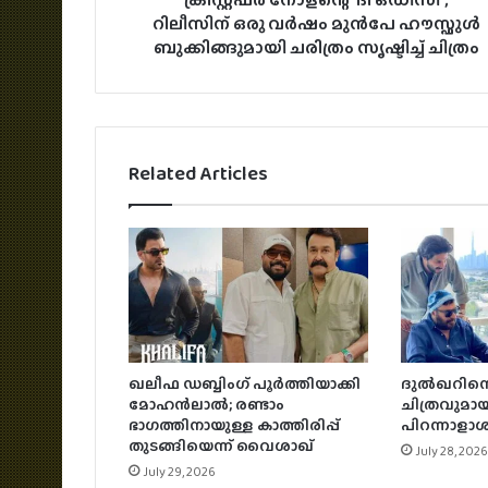
റിലീസിന് ഒരു വർഷം മുൻപേ ഹൗസ്ഫുൾ
ബുക്കിങ്ങുമായി ചരിത്രം സൃഷ്ടിച്ച് ചിത്രം
Related Articles
ഖലീഫ ഡബ്ബിംഗ് പൂർത്തിയാക്കി
ദുൽഖറിനൊ
മോഹൻലാൽ; രണ്ടാം
ചിത്രവുമായി
ഭാഗത്തിനായുള്ള കാത്തിരിപ്പ്
പിറന്നാള
തുടങ്ങിയെന്ന് വൈശാഖ്
July 28, 2026
July 29, 2026