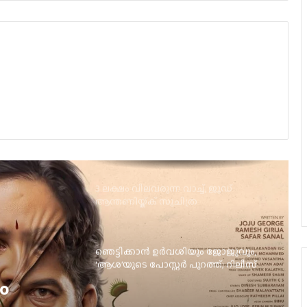
കുഞ്ചാക്കോ ബോബന്‍ – ലിജോമോള്‍
ചിത്രം; ‘ഉന്മാദം’ ഇന്ന് തിയറ്ററുകളില്‍
പൃഥ്വിരാജിന്റെ നായികയായി മാളവിക
ശര്‍മ്മ മലയാളത്തിലേക്ക്
3 ലക്ഷം വിലവരുന്ന വാച്ച്, ജൂഡ്
ആന്തണിയ്ക്ക് സുചിത്ര
മോഹൻലാലിൻറെ സ്നേഹ സമ്മാനം
ഞെട്ടിക്കാൻ ഉർവശിയും ജോജുവും,
‘ആശ’യുടെ പോസ്റ്റർ പുറത്ത്; റിലീസ്
സെപ്റ്റംബർ 4-ന്
ഇന്ത്യയിൽ ഒഡീസി കളക്ഷനെ
മറികടന്ന് സ്‌പൈഡർമാൻ