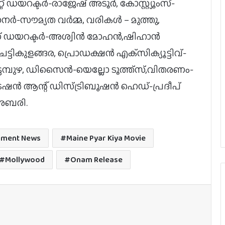
 ഡയറക്ടര്‍-രാജേഷ് അടൂര്‍, കോസ്റ്റ്യൂംസ്-
‍-സൗമ്യത വര്‍മ്മ, വരികള്‍ – മുത്തു,
ഡയറക്ടര്‍-അശ്വിന്‍ മോഹന്‍,ഷിഹാന്‍
ചെട്ടികുളങ്ങര, പ്രൊഡക്ഷന്‍ എക്‌സിക്യൂട്ടിവ്-
മ്പുഴ, ഡിസൈന്‍-യെല്ലോ ടൂത്ത്‌സ്,വിതരണം-
രേഷന്‍ ആന്റ് ഡിസ്ട്രിബൂഷന്‍ ഹെഡ്-പ്രദീപ്
ജര്‍മനിയിലെ ഇന്ത്യന്‍ ഫിലിം
ഫെസ്റ്റിവലില്‍ പുരസ്‌കാരനേട്ടവുമായി
 ശബരി.
ടോവിനോ തോമസ് ചിത്രം ‘നരിവേട്ട’
യു/എ സർട്ടിഫിക്കറ്റുമായി
nment News
Maine Pyar Kiya Movie
വിസ്മയയുടെ ‘തുടക്കം’; റിലീസ് ഓഗസ്റ്റ്
7-ന്!
Mollywood
Onam Release
പതിനാറ് വര്‍ഷങ്ങള്‍ക്കു ശേഷം,
ലിജോ-ഇന്ദ്രജിത്ത് ചിത്രം
‘നായകന്‍’തീയേറ്ററുകളിലേക്ക്