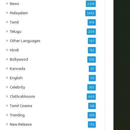
News
2,214
Malayalam
1,442
Tamil
414
Telugu
209
Other Languages
157
Hindi
152
Bollywood
106
Kannada
97
English
70
Celebrity
765
Chithrabhoomi
669
Tamil Cinema
144
Trending
334
New Release
176