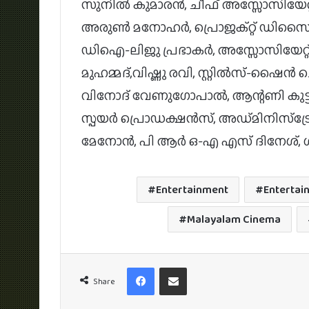
സുനില്‍ കുമാരന്‍, ചീഫ് അസ്സോസിയേറ്റ്
അരുണ്‍ മനോഹര്‍, പ്രൊജക്റ്റ് ഡിസൈനര്
ഡിഐ-ലിജു പ്രഭാകര്‍, അസ്സോസിയേറ്റ് 
മുഹമ്മദ്,വിഷ്ണു രവി, സ്റ്റില്‍സ്-ഷൈന്‍ 
വിനോദ് വേണുഗോപാല്‍, ആന്റണി കുട്ട
സ്പയര്‍ പ്രൊഡക്ഷന്‍സ്, അഡ്മിനിസ്‌ട്
മേനോന്‍, പി ആര്‍ ഒ-എ എസ് ദിനേശ്,
Entertainment
Entertai
Malayalam Cinema
Facebook
Share via Email
Share