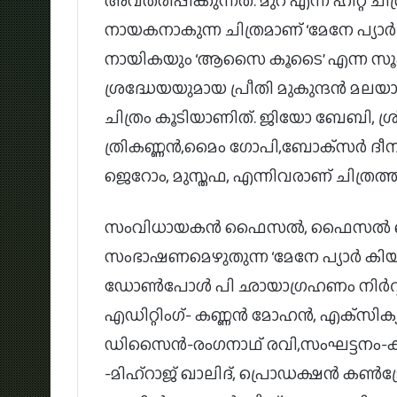
അവതരിപ്പിക്കുന്നത്. മുറ എന്ന ഹിറ്റ് 
നായകനാകുന്ന ചിത്രമാണ് ‘മേനേ പ്യാര്‍ കിയ
നായികയും ‘ആസൈ കൂടൈ’ എന്ന സൂപ്പര
ശ്രദ്ധേയയുമായ പ്രീതി മുകുന്ദന്‍ മലയ
ചിത്രം കൂടിയാണിത്. ജിയോ ബേബി, ശ്രീകാന
ത്രികണ്ണന്‍,മൈം ഗോപി,ബോക്‌സര്‍ ദീന,
ജെറോം, മുസ്തഫ, എന്നിവരാണ് ചിത്രത്തില
സംവിധായകന്‍ ഫൈസല്‍, ഫൈസല്‍ ബഷീര്
സംഭാഷണമെഴുതുന്ന ‘മേനേ പ്യാര്‍ കിയ’ 
ഡോണ്‍പോള്‍ പി ഛായാഗ്രഹണം നിര്‍വ്വഹ
എഡിറ്റിംഗ്- കണ്ണന്‍ മോഹന്‍, എക്‌സിക്യ
ഡിസൈന്‍-രംഗനാഥ് രവി,സംഘട്ടനം-ക
-മിഹ്‌റാജ് ഖാലിദ്, പ്രൊഡക്ഷന്‍ കണ