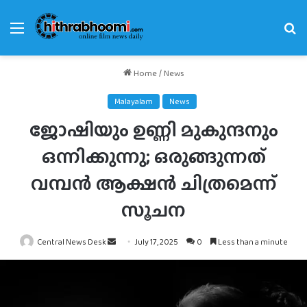
Menu
Se
fo
Home
/
News
Malayalam
News
ജോഷിയും ഉണ്ണി മുകുന്ദനും
ഒന്നിക്കുന്നു; ഒരുങ്ങുന്നത്
വമ്പന്‍ ആക്ഷന്‍ ചിത്രമെന്ന്
സൂചന
Send
Central News Desk
July 17, 2025
0
Less than a minute
an
email