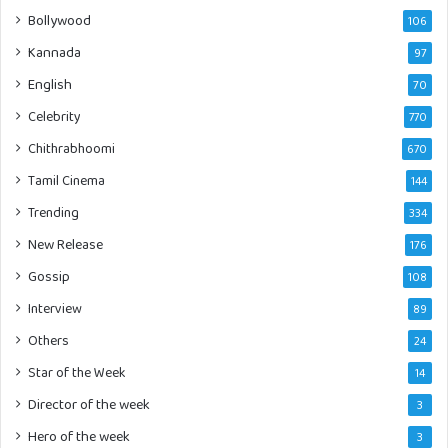
Bollywood
106
Kannada
97
English
70
Celebrity
770
Chithrabhoomi
670
Tamil Cinema
144
Trending
334
New Release
176
Gossip
108
Interview
89
Others
24
Star of the Week
14
Director of the week
3
Hero of the week
3