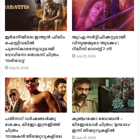
ജര്‍മനിയിലെ ഇന്ത്യന്‍ ഫിലിം
യു/എ സർട്ടിഫിക്കറ്റുമായി
ഫെസ്റ്റിവലില്‍
വിസ്മയയുടെ ‘തുടക്കം’;
പുരസ്‌കാരനേട്ടവുമായി
റിലീസ് ഓഗസ്റ്റ് 7-ന്!
ടോവിനോ തോമസ് ചിത്രം
July 31, 2026
‘നരിവേട്ട’
July 31, 2026
പതിനാറ് വര്‍ഷങ്ങള്‍ക്കു
കുഞ്ചാക്കോ ബോബന്‍ –
ശേഷം, ലിജോ-ഇന്ദ്രജിത്ത്
ലിജോമോള്‍ ചിത്രം; ‘ഉന്മാദം’
ചിത്രം
ഇന്ന് തിയറ്ററുകളില്‍
‘നായകന്‍’തീയേറ്ററുകളിലേ
July 31, 2026