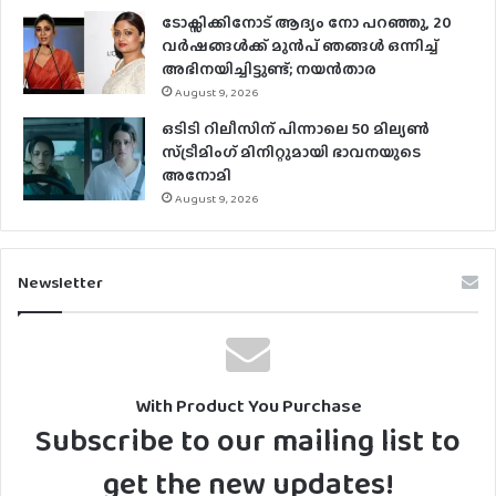
ടോക്സിക്കിനോട് ആദ്യം നോ പറഞ്ഞു, 20
വർഷങ്ങൾക്ക് മുൻപ് ഞങ്ങൾ ഒന്നിച്ച്
അഭിനയിച്ചിട്ടുണ്ട്; നയൻ‌താര
August 9, 2026
ഒടിടി റിലീസിന് പിന്നാലെ 50 മില്യൺ
സ്ട്രീമിം​ഗ് മിനിറ്റുമായി ഭാവനയുടെ
അനോമി
August 9, 2026
Newsletter
With Product You Purchase
Subscribe to our mailing list to
get the new updates!