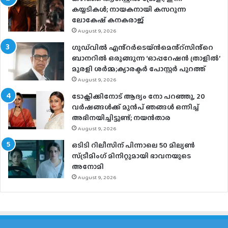
കയ്യടികൾ; നായകനായി കസറുന്ന
ലോകേഷ് കനകരാജ്
August 9, 2026
ഗുഡ്‌വിൽ എൻ്റർടെയ്ൻമെൻ്റ്സിൻ്റെ
ബാനറിൽ ഒരുങ്ങുന്ന ‘ഓപ്പറേഷൻ ത്രാളിൽ’
മുരളി ശർമ്മ;ക്യാരക്ടർ പോസ്റ്റർ പുറത്ത്
August 9, 2026
ടോക്സിക്കിനോട് ആദ്യം നോ പറഞ്ഞു, 20
വർഷങ്ങൾക്ക് മുൻപ് ഞങ്ങൾ ഒന്നിച്ച്
അഭിനയിച്ചിട്ടുണ്ട്; നയൻ‌താര
August 9, 2026
ഒടിടി റിലീസിന് പിന്നാലെ 50 മില്യൺ
സ്ട്രീമിം​ഗ് മിനിറ്റുമായി ഭാവനയുടെ
അനോമി
August 9, 2026