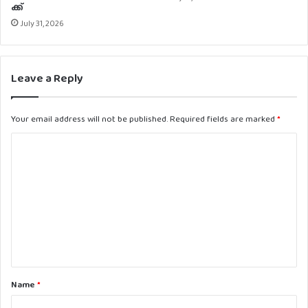
ക്ക്
July 31, 2026
Leave a Reply
Your email address will not be published.
Required fields are marked
*
C
o
m
m
e
n
t
Name
*
*