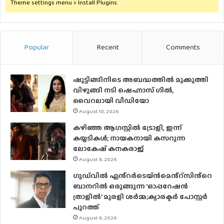
Theme settings menu > Install Plugins.
Popular
Recent
Comments
ഷൂട്ടിങ്ങിനിടെ അബദ്ധത്തില്‍ മൂക്കുത്തി
വിഴുങ്ങി നടി ഷെഹ്നാസ് ഗില്‍,
വൈറലായി വീഡിയോ
August 10, 2026
കഴിഞ്ഞ ആഗസ്റ്റിൽ ട്രോളി, ഇന്ന്
കയ്യടികൾ; നായകനായി കസറുന്ന
ലോകേഷ് കനകരാജ്
August 9, 2026
ഗുഡ്‌വിൽ എൻ്റർടെയ്ൻമെൻ്റ്സിൻ്റെ
ബാനറിൽ ഒരുങ്ങുന്ന ‘ഓപ്പറേഷൻ
ത്രാളിൽ’ മുരളി ശർമ്മ;ക്യാരക്ടർ പോസ്റ്റർ
പുറത്ത്
August 9, 2026