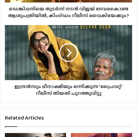
ഡെങ്കിപ്പനിയെ തുടർന്ന് നടന്‍ വിജയ് ദേവരകൊണ്ട
ആശുപത്രിയില്‍, കിംഗ്ഡം റീലീസ് വൈകിയേക്കും?
ഇന്ദ്രൻസും മീനാക്ഷിയും ഒന്നിക്കുന്ന 'പ്രൈവറ്റ്'
റീലീസ് തിയതി പുറത്തുവിട്ടു
Related Articles