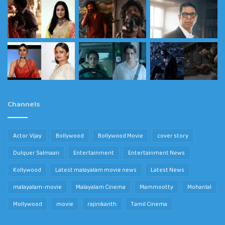
Channels
Actor Vijay
Bollywood
Bollywood Movie
cover story
Dulquer Salmaan
Entertainment
Entertainment News
Kollywood
Latest malayalam movie news
Latest News
malayalam-movie
Malayalam Cinema
Mammootty
Mohanlal
Mollywood
movie
rajinikanth
Tamil Cinema