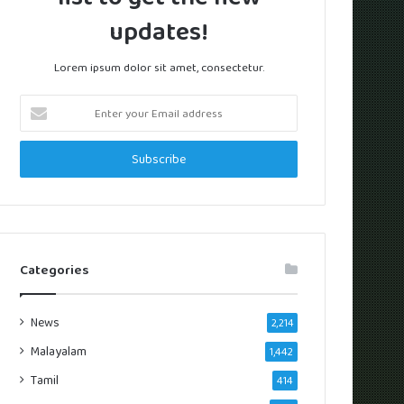
updates!
Lorem ipsum dolor sit amet, consectetur.
Enter
your
Email
address
Categories
News
2,214
Malayalam
1,442
Tamil
414