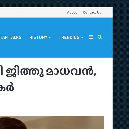
About
Contact Us
TAR TALKS
HISTORY
TRENDING
Sidebar
Search
ഘോഷമാക്കി ആരാധകർ
ി ജിത്തു മാധവൻ,
for
കർ