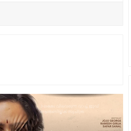
യു/എ സർട്ടിഫിക്കറ്റുമായി
വിസ്മയയുടെ ‘തുടക്കം’; റിലീസ് ഓഗസ്റ്റ്
7-ന്!
പതിനാറ് വര്‍ഷങ്ങള്‍ക്കു ശേഷം,
ലിജോ-ഇന്ദ്രജിത്ത് ചിത്രം
‘നായകന്‍’തീയേറ്ററുകളിലേക്ക്
കുഞ്ചാക്കോ ബോബന്‍ – ലിജോമോള്‍
ചിത്രം; ‘ഉന്മാദം’ ഇന്ന് തിയറ്ററുകളില്‍
പൃഥ്വിരാജിന്റെ നായികയായി മാളവിക
ശര്‍മ്മ മലയാളത്തിലേക്ക്
3 ലക്ഷം വിലവരുന്ന വാച്ച്, ജൂഡ്
ആന്തണിയ്ക്ക് സുചിത്ര
മോഹൻലാലിൻറെ സ്നേഹ സമ്മാനം