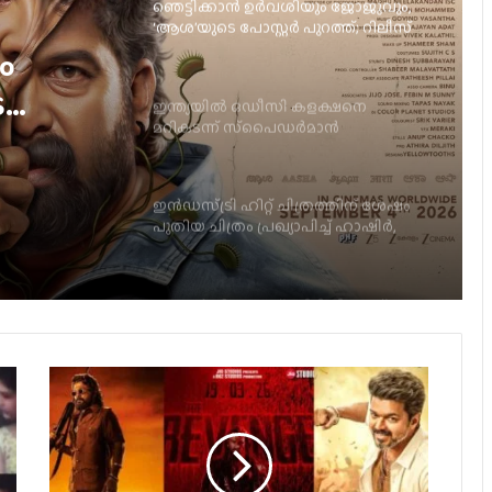
ഞെട്ടിക്കാൻ ഉർവശിയും ജോജുവും,
‘ആശ’യുടെ പോസ്റ്റർ പുറത്ത്; റിലീസ്
സെപ്റ്റംബർ 4-ന്
ം
െ
ഇന്ത്യയിൽ ഒഡീസി കളക്ഷനെ
മറികടന്ന് സ്‌പൈഡർമാൻ
സ്
ഇൻഡസ്ട്രി ഹിറ്റ് ചിത്രത്തിന് ശേഷം
പുതിയ ചിത്രം പ്രഖ്യാപിച്ച് ഹാഷിർ,
ടൈറ്റിൽ പുറത്ത്
ബാലന്‍: ദി ബോയ് ഒടിടിയിലേക്ക്
ജര്‍മനിയിലെ ഇന്ത്യന്‍ ഫിലിം
ഫെസ്റ്റിവലില്‍ പുരസ്‌കാരനേട്ടവുമായി
ടോവിനോ തോമസ് ചിത്രം ‘നരിവേട്ട’
യു/എ സർട്ടിഫിക്കറ്റുമായി