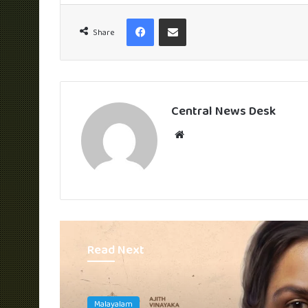
Facebook
Share via Email
Share
Central News Desk
Website
Read Next
Malayalam