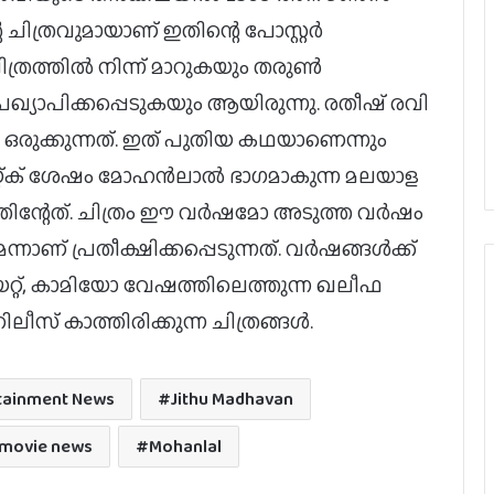
 ചിത്രവുമായാണ് ഇതിന്റെ പോസ്റ്റർ
 ചിത്രത്തിൽ നിന്ന് മാറുകയും തരുൺ
ഖ്യാപിക്കപ്പെടുകയും ആയിരുന്നു. രതീഷ് രവി
 ഒരുക്കുന്നത്. ഇത് പുതിയ കഥയാണെന്നും
യം 3 യ്ക്ക് ശേഷം മോഹൻലാൽ ഭാഗമാകുന്ന മലയാള
്തിന്റേത്. ചിത്രം ഈ വർഷമോ അടുത്ത വർഷം
നാണ് പ്രതീക്ഷിക്കപ്പെടുന്നത്. വർഷങ്ങൾക്ക്
്രിയറ്റ്, കാമിയോ വേഷത്തിലെത്തുന്ന ഖലീഫ
ലീസ് കാത്തിരിക്കുന്ന ചിത്രങ്ങൾ.
ജര്‍മനിയിലെ ഇന്ത്യന്‍ ഫിലിം
tainment News
Jithu Madhavan
ഫെസ്റ്റിവലില്‍ പുരസ്‌കാരനേട്ടവുമായി
ടോവിനോ തോമസ് ചിത്രം ‘നരിവേട്ട’
 movie news
Mohanlal