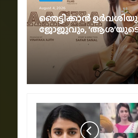
August 4, 2026
ഞെട്ടിക്കാൻ ഉർവശിയു
ജോജുവും, ‘ആശ’യുട
പോസ്റ്റർ പുറത്ത്; റിലീ
സെപ്റ്റംബർ 4-ന്