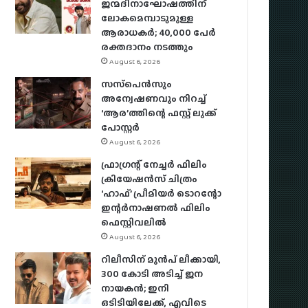
ജന്മദിനാഘോഷത്തിന്
ലോകമെമ്പാടുമുള്ള
ആരാധകര്‍; 40,000 പേര്‍
രക്തദാനം നടത്തും
August 6, 2026
സസ്‌പെന്‍സും
അന്വേഷണവും നിറച്ച്
‘ആര’ത്തിന്റെ ഫസ്റ്റ് ലുക്ക്
പോസ്റ്റര്‍
August 6, 2026
ഫ്രാഗ്രന്റ് നേച്ചര്‍ ഫിലിം
ക്രിയേഷന്‍സ് ചിത്രം
‘ഹാഫ്’ പ്രീമിയര്‍ ടൊറന്റോ
ഇന്റര്‍നാഷണല്‍ ഫിലിം
ഫെസ്റ്റിവലില്‍
August 6, 2026
റിലീസിന് മുൻപ് ലീക്കായി,
300 കോടി അടിച്ച് ജന
നായകൻ; ഇനി
ഒടിടിയിലേക്ക്, എവിടെ