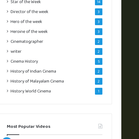
Star of the Week
14
Director of the week
3
Hero of the week
3
Heroine of the week
3
Cinematographer
2
writer
2
Cinema History
5
History of Indian Cinema
2
History of Malayalam Cinema
2
History World Cinema
1
Most Popular Videos