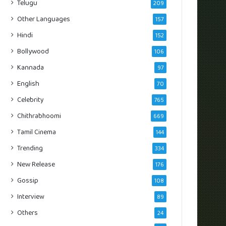
Telugu
209
Other Languages
157
Hindi
152
Bollywood
106
Kannada
97
English
70
Celebrity
765
Chithrabhoomi
669
Tamil Cinema
144
Trending
334
New Release
176
Gossip
108
Interview
89
Others
24