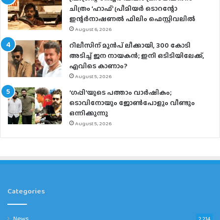
ചിത്രം ‘ഹാഫ്’ പ്രീമിയര്‍ ടൊറന്റോ
ഇന്റര്‍നാഷണല്‍ ഫിലിം ഫെസ്റ്റിവലില്‍
August 6, 2026
റിലീസിന് മുൻപ് ലീക്കായി, 300 കോടി
അടിച്ച് ജന നായകൻ; ഇനി ഒടിടിയിലേക്ക്,
എവിടെ കാണാം?
August 5, 2026
‘ഗപ്പി‘യുടെ പത്താം വാർഷികം;
ടൊവിനോയും ജോൺപോളും വീണ്ടും
ഒന്നിക്കുന്നു
August 5, 2026
Categories
News
2,214