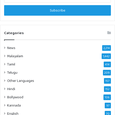
Email
address
Categories
News
2,214
Malayalam
1,442
Tamil
414
Telugu
209
Other Languages
157
Hindi
152
Bollywood
106
Kannada
97
English
70