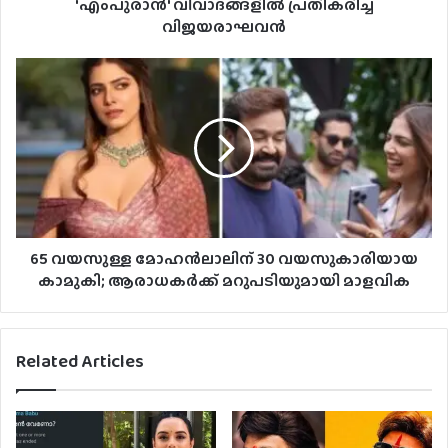
'എംപുരാൻ' വിവാദങ്ങളിൽ പ്രതികരിച്ച്
വിജയരാഘവൻ
65 വയസുള്ള മോഹന്‍ലാലിന് 30 വയസുകാരിയായ
കാമുകി; ആരാധകര്‍ക്ക് മറുപടിയുമായി മാളവിക
Related Articles