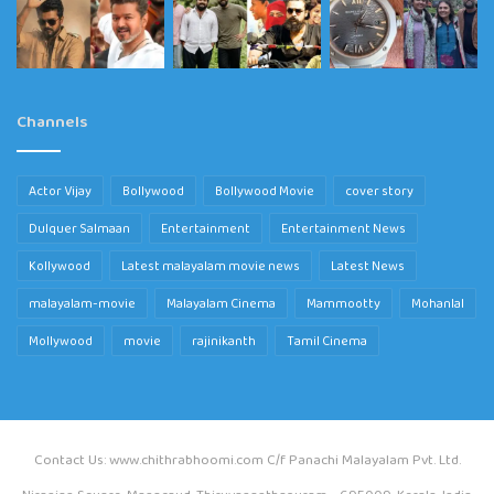
Channels
Actor Vijay
Bollywood
Bollywood Movie
cover story
Dulquer Salmaan
Entertainment
Entertainment News
Kollywood
Latest malayalam movie news
Latest News
malayalam-movie
Malayalam Cinema
Mammootty
Mohanlal
Mollywood
movie
rajinikanth
Tamil Cinema
Contact Us: www.chithrabhoomi.com C/f Panachi Malayalam Pvt. Ltd.