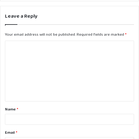
Leave a Reply
Your email address will not be published.
Required fields are marked
*
C
o
m
m
e
n
t
Name
*
*
Email
*