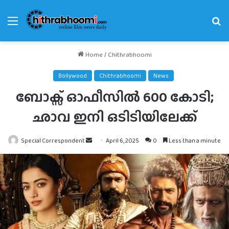
Menu
Se
fo
Home
/
Chithrabhoomi
Bollywood
Chithrabhoomi
News
ബോക്സ് ഓഫീസിൽ 600 കോടി;
ഛാവ ഇനി ഒടിടിയിലേക്ക്
Send
Special Correspondent
April 6, 2025
0
Less than a minute
an
email