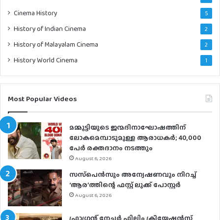
Cinema History
5
History of Indian Cinema
2
History of Malayalam Cinema
2
History World Cinema
1
Most Popular Videos
മമ്മൂട്ടിയുടെ ജന്മദിനാഘോഷത്തിന്
ലോകമെമ്പാടുമുള്ള ആരാധകര്‍; 40,000
പേര്‍ രക്തദാനം നടത്തും
August 6, 2026
സസ്‌പെന്‍സും അന്വേഷണവും നിറച്ച്
‘ആര’ത്തിന്റെ ഫസ്റ്റ് ലുക്ക് പോസ്റ്റര്‍
August 6, 2026
ഫ്രാഗ്രന്റ് നേച്ചര്‍ ഫിലിം ക്രിയേഷന്‍സ്