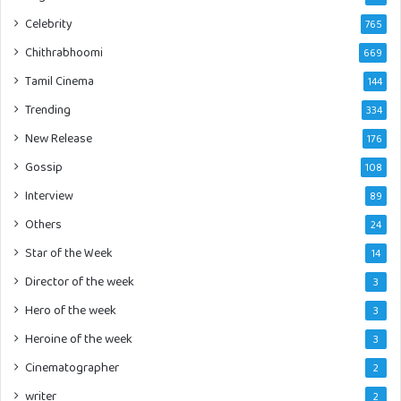
Celebrity
765
Chithrabhoomi
669
Tamil Cinema
144
Trending
334
New Release
176
Gossip
108
Interview
89
Others
24
Star of the Week
14
Director of the week
3
Hero of the week
3
Heroine of the week
3
Cinematographer
2
writer
2