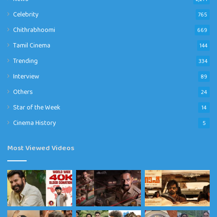
Celebrity
765
Chithrabhoomi
669
Tamil Cinema
144
Trending
334
Interview
89
Others
24
Star of the Week
14
Cinema History
5
Most Viewed Videos