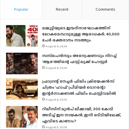
Popular
Recent
Comments
മമ്മൂട്ടിയുടെ ജന്മദിനാഘോഷത്തിന്
ലോകമെമ്പാടുമുള്ള ആരാധകര്‍; 40,000
പേര്‍ രക്തദാനം നടത്തും
August 6, 2026
സസ്‌പെന്‍സും അന്വേഷണവും നിറച്ച്
‘ആര’ത്തിന്റെ ഫസ്റ്റ് ലുക്ക് പോസ്റ്റര്‍
August 6, 2026
ഫ്രാഗ്രന്റ് നേച്ചര്‍ ഫിലിം ക്രിയേഷന്‍സ്
ചിത്രം ‘ഹാഫ്’ പ്രീമിയര്‍ ടൊറന്റോ
ഇന്റര്‍നാഷണല്‍ ഫിലിം ഫെസ്റ്റിവലില്‍
August 6, 2026
റിലീസിന് മുൻപ് ലീക്കായി, 300 കോടി
അടിച്ച് ജന നായകൻ; ഇനി ഒടിടിയിലേക്ക്,
എവിടെ കാണാം?
August 5, 2026