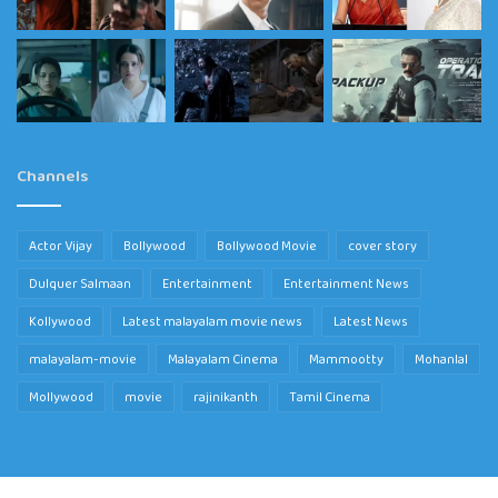
Channels
Actor Vijay
Bollywood
Bollywood Movie
cover story
Dulquer Salmaan
Entertainment
Entertainment News
Kollywood
Latest malayalam movie news
Latest News
malayalam-movie
Malayalam Cinema
Mammootty
Mohanlal
Mollywood
movie
rajinikanth
Tamil Cinema