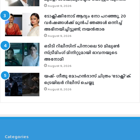
August 9, 2026
ടോക്സിക്കിനോട് ആദ്യം നോ പറഞ്ഞു, 20
വർഷങ്ങൾക്ക് മുൻപ് ഞങ്ങൾ ഒന്നിച്ച്
അഭിനയിച്ചിട്ടുണ്ട്; നയൻ‌താര
August 9, 2026
ഒടിടി റിലീസിന് പിന്നാലെ 50 മില്യൺ
സ്ട്രീമിം​ഗ് മിനിറ്റുമായി ഭാവനയുടെ
അനോമി
August 9, 2026
യഷ്- ​ഗീതു മോഹൻദാസ് ചിത്രം ‘ടോക്സി’ക്
ട്രെയിലർ റിലീസ് ചെയ്തു
August 8, 2026
Categories