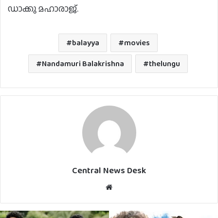
ഡാക്കു മഹാരാജ്.
balayya
movies
Nandamuri Balakrishna
thelungu
Central News Desk
Website