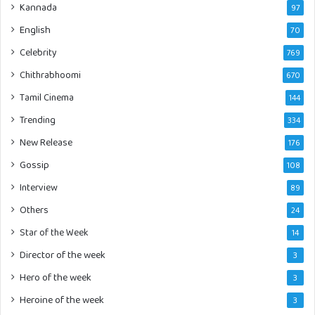
Kannada
97
English
70
Celebrity
769
Chithrabhoomi
670
Tamil Cinema
144
Trending
334
New Release
176
Gossip
108
Interview
89
Others
24
Star of the Week
14
Director of the week
3
Hero of the week
3
Heroine of the week
3