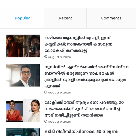
Popular
Recent
Comments
കഴിഞ്ഞ ആഗസ്റ്റിൽ ട്രോളി, ഇന്ന്
കയ്യടികൾ; നായകനായി കസറുന്ന
ലോകേഷ് കനകരാജ്
August 9, 2026
ഗുഡ്‌വിൽ എൻ്റർടെയ്ൻമെൻ്റ്സിൻ്റെ
ബാനറിൽ ഒരുങ്ങുന്ന ‘ഓപ്പറേഷൻ
ത്രാളിൽ’ മുരളി ശർമ്മ;ക്യാരക്ടർ പോസ്റ്റർ
പുറത്ത്
August 9, 2026
ടോക്സിക്കിനോട് ആദ്യം നോ പറഞ്ഞു, 20
വർഷങ്ങൾക്ക് മുൻപ് ഞങ്ങൾ ഒന്നിച്ച്
അഭിനയിച്ചിട്ടുണ്ട്; നയൻ‌താര
August 9, 2026
ഒടിടി റിലീസിന് പിന്നാലെ 50 മില്യൺ