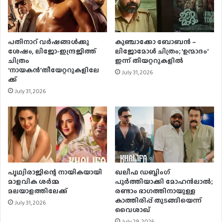
പതിനാറ് വര്‍ഷങ്ങള്‍ക്കു
കുഞ്ചാക്കോ ബോബന്‍ –
ശേഷം, ലിജോ-ഇന്ദ്രജിത്ത്
ലിജോമോള്‍ ചിത്രം; ‘ഉന്മാദം’
ചിത്രം
ഇന്ന് തിയറ്ററുകളില്‍
‘നായകന്‍’തീയേറ്ററുകളിലേ
July 31, 2026
ക്ക്
July 31, 2026
പൃഥ്വിരാജിന്റെ നായികയായി
ഖലീഫ ഡബ്ബിംഗ്
മാളവിക ശര്‍മ്മ
പൂർത്തിയാക്കി മോഹൻലാൽ;
മലയാളത്തിലേക്ക്
രണ്ടാം ഭാഗത്തിനായുള്ള
കാത്തിരിപ്പ് തുടങ്ങിയെന്ന്
July 31, 2026
വൈശാഖ്
July 29, 2026