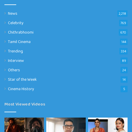
News
2,218
Celebrity
769
Chithrabhoomi
670
Tamil Cinema
144
Trending
334
Interview
89
Others
24
Star of the Week
14
Cinema History
5
Most Viewed Videos