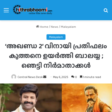
Menu
Se
fo
Home
/
News
/
Malayalam
Malayalam
‘അഖണ്ഡ 2’ വിനായി പ്രതിഫലം
കുത്തനെ ഉയർത്തി ബാലയ്യ ;
ഞെട്ടി നിർമാതാക്കൾ
Send
Central News Desk
May 6, 2025
0
1 minute read
an
email