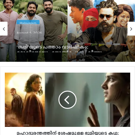
Malayalam
August 5, 2026
‘ഗപ്പി‘യുടെ പത്താം വാർഷികം;
ടൊവിനോയും ജോൺപോളും വീണ്ടും
ഒന്നിക്കുന്നു
മഹാദുരന്തത്തിന് ശേഷമുള്ള ഭൂമിയുടെ കഥ;