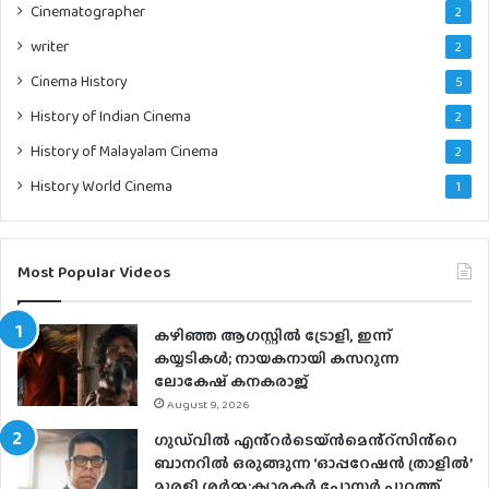
Cinematographer
2
writer
2
Cinema History
5
History of Indian Cinema
2
History of Malayalam Cinema
2
History World Cinema
1
Most Popular Videos
കഴിഞ്ഞ ആഗസ്റ്റിൽ ട്രോളി, ഇന്ന്
കയ്യടികൾ; നായകനായി കസറുന്ന
ലോകേഷ് കനകരാജ്
August 9, 2026
ഗുഡ്‌വിൽ എൻ്റർടെയ്ൻമെൻ്റ്സിൻ്റെ
ബാനറിൽ ഒരുങ്ങുന്ന ‘ഓപ്പറേഷൻ ത്രാളിൽ’
മുരളി ശർമ്മ;ക്യാരക്ടർ പോസ്റ്റർ പുറത്ത്