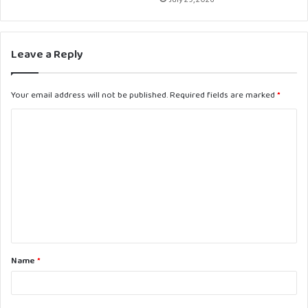
Leave a Reply
Your email address will not be published.
Required fields are marked
*
C
o
m
m
e
n
t
Name
*
*