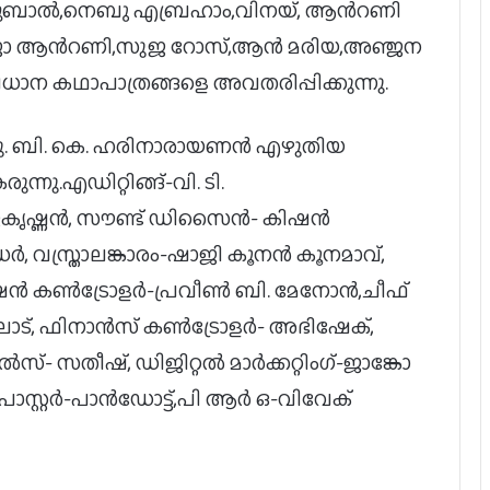
വിജുബാൽ,നെബു എബ്രഹാം,വിനയ്, ആൻറണി
,ജോജോ ആൻറണി,സുജ റോസ്,ആൻ മരിയ,അഞ്ജന
ാന കഥാപാത്രങ്ങളെ അവതരിപ്പിക്കുന്നു.
ു. ബി. കെ. ഹരിനാരായണൻ എഴുതിയ
നു.എഡിറ്റിങ്ങ്-വി. ടി.
കൃഷ്ണൻ, സൗണ്ട് ഡിസൈൻ- കിഷൻ
 വസ്ത്രാലങ്കാരം-ഷാജി കൂനൻ കൂനമാവ്,
ൊഡക്ഷൻ കൺട്രോളർ-പ്രവീൺ ബി. മേനോൻ,ചീഫ്
ോട്, ഫിനാൻസ് കൺട്രോളർ- അഭിഷേക്,
സ്- സതീഷ്, ഡിജിറ്റൽ മാർക്കറ്റിംഗ്-ജാങ്കോ
, പോസ്റ്റർ-പാൻഡോട്ട്,പി ആർ ഒ-വിവേക്
നടന്‍ ബാലയ്യക്ക് പരിക്ക്, ശസ്ത്രക്രിയക്ക്
നിര്‍ദേശിച്ച് ഡോക്ടര്‍മാര്‍