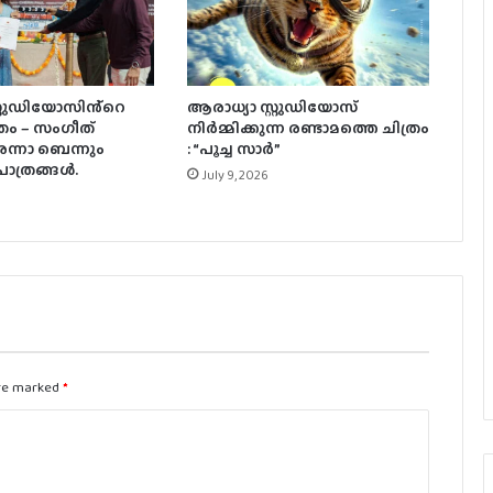
പൃഥ്വിരാജിന്റെ നായികയായി മാളവിക
ശര്‍മ്മ മലയാളത്തിലേക്ക്
്റുഡിയോസിൻ്റെ
ആരാധ്യാ സ്റ്റുഡിയോസ്
ഓണം തൂക്കാന്‍ ദുല്‍ഖര്‍; ഐ ആം
രം – സംഗീത്
നിർമ്മിക്കുന്ന രണ്ടാമത്തെ ചിത്രം
ഗെയിം ട്രെയിലര്‍ പുറത്ത്
ന്നാ ബെന്നും
: “പൂച്ച സാർ”
പാത്രങ്ങൾ.
July 9, 2026
ദുല്‍ഖര്‍ സല്‍മാന്‍-പവന്‍ സാദിനേനി
ചിത്രം ‘ആകാശംലോ ഒക താര’യിലെ
ആദ്യ ഗാനം ‘കുട്ടി കുട്ടി പൂവേ’ പുറത്ത്
തെരഞ്ഞെടുപ്പ് വേണോ, ശ്വേത
തുടരണോ? ശ്വേതാ മേനോനെതിരെ
വാട്സ്ആപ്പ് ഗ്രൂപ്പില്‍ പോളുമായി
are marked
*
വനിതാ താരങ്ങള്‍