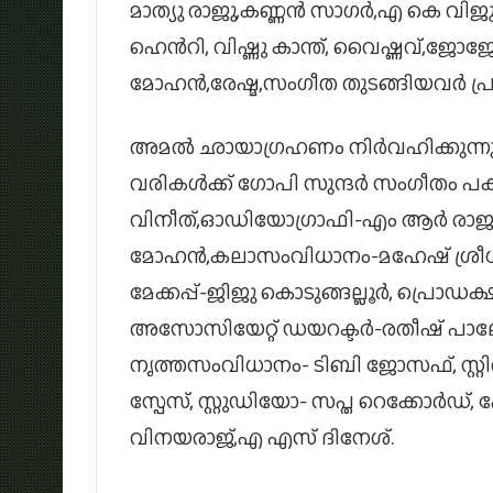
മാത്യു രാജു,കണ്ണൻ സാഗർ,എ കെ 
ഹെൻറി, വിഷ്ണു കാന്ത്, വൈഷ്ണവ്
മോഹൻ,രേഷ്മ,സംഗീത തുടങ്ങിയവർ പ്രധ
അമൽ ഛായാഗ്രഹണം നിർവഹിക്കുന്ന
വരികൾക്ക് ഗോപി സുന്ദർ സംഗീതം പകരുന്
വിനീത്,ഓഡിയോഗ്രാഫി-എം ആർ രാജ
മോഹൻ,കലാസംവിധാനം-മഹേഷ് ശ്രീധർ,
മേക്കപ്പ്-ജിജു കൊടുങ്ങല്ലൂർ, പ്ര
അസോസിയേറ്റ് ഡയറക്ടർ-രതീഷ് പാല
നൃത്തസംവിധാനം- ടിബി ജോസഫ്, സ്റ്റിൽ
സ്പേസ്, സ്റ്റുഡിയോ- സപ്ത റെക്കോർഡ്
വിനയരാജ്,എ എസ് ദിനേശ്.