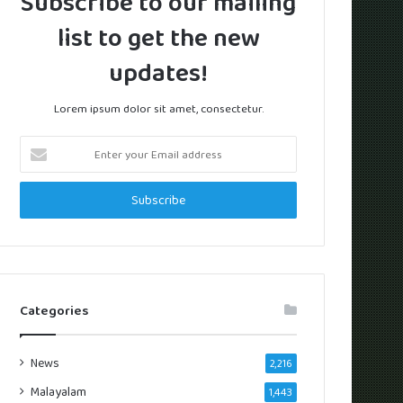
Subscribe to our mailing
list to get the new
updates!
Lorem ipsum dolor sit amet, consectetur.
Enter
your
Email
address
Categories
News
2,216
Malayalam
1,443