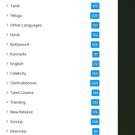
Tamil
415
Telugu
209
Other Languages
157
Hindi
152
Bollywood
106
Kannada
97
English
70
Celebrity
765
Chithrabhoomi
669
Tamil Cinema
144
Trending
334
New Release
176
Gossip
108
Interview
89