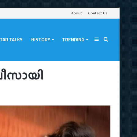
About
Contact Us
TAR TALKS
HISTORY
TRENDING
Sidebar
Search
ിലീസായി
for