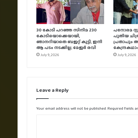
30 കോടി പറഞ്ഞ സിനിമ 230
പനോരമ സ്റ
കോടിയൊക്കെയായി,
പുതിയ ചിത്
ഞാനറിയാതെ ബജറ്റ് കൂട്ടി, ഇനി
പ്രതാപും അ
ആ പടം നടക്കില്ല; മേജർ രവി
കേന്ദ്രകഥാ
July 9, 2026
July 9, 2026
Leave a Reply
Your email address will not be published.
Required fields 
C
o
m