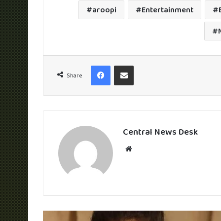
aroopi
Entertainment
Facebook
Share via Email
Share
Central News Desk
Website