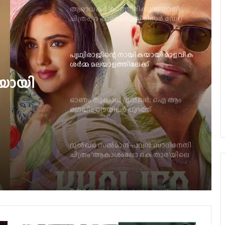
പൃഥ്വിരാജിന്റെ നായികയായി മാളവിക
ശര്‍മ്മ മലയാളത്തിലേക്ക്
ഓണം തൂക്കാന്‍ ദുല്‍ഖര്‍; ഐ ആം
ഗെയിം ട്രെയിലര്‍ പുറത്ത്
ര്‍; ഐ
ദുല്‍ഖര്‍ സല്‍മാന്‍-പവന്‍ സാദിനേനി
പുറത്ത്
ചിത്രം ‘ആകാശംലോ ഒക താര’യിലെ
ആദ്യ ഗാനം ‘കുട്ടി കുട്ടി പൂവേ’ പുറത്ത്
കയായി
തെരഞ്ഞെടുപ്പ് വേണോ, ശ്വേത
തുടരണോ? ശ്വേതാ മേനോനെതിരെ
വാട്സ്ആപ്പ് ഗ്രൂപ്പില്‍ പോളുമായി
വനിതാ താരങ്ങള്‍
നടന്‍ ബാലയ്യക്ക് പരിക്ക്, ശസ്ത്രക്രിയക്ക്
നിര്‍ദേശിച്ച് ഡോക്ടര്‍മാര്‍