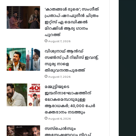
‘കാതങ്ങൾ ദൂരെ’; സംഗീത്
പ്രതാപ്-ഷറഫുദീൻ ചിത്രം
ഇറ്റ്സ് എ മെഡിക്കൽ
മിറക്കിൾ ആദ്യ ഗാനം
പുറത്ത്
August 7, 2026
വിശ്വനാഥ് ആന്‍ഡ്
സണ്‍സ് പ്രീ റിലീസ് ഇവന്റ്,
സൂര്യ നാളെ
തിരുവനന്തപുരത്ത്
August 7, 2026
മമ്മൂട്ടിയുടെ
ജന്മദിനാഘോഷത്തിന്
ലോകമെമ്പാടുമുള്ള
ആരാധകര്‍; 40,000 പേര്‍
രക്തദാനം നടത്തും
August 6, 2026
സസ്‌പെന്‍സും
അന്വേഷണവും നിറച്ച്