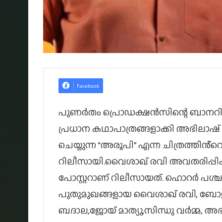
Facebook
പുണർതം പ്രൊഡക്ഷൻസിന്റെ ബാനറിൽ പ്
പ്രധാന കഥാപാത്രങ്ങളാക്കി അഭിലാ
ചെയ്യുന്ന “അരൂപി” എന്ന ചിത്രത്തിൻ്റെ
റിലീസായി.വൈശാഖ് രവി അവതരിപ്പിക്ക
പോസ്റ്ററാണ് റിലീസായത്. ഹൊറർ പശ്ച
പുതുമുഖങ്ങളായ വൈശാഖ് രവി, ബോ
ബദാല,ജോയ് മാത്യു,സിന്ധു വർമ്മ, അഭ