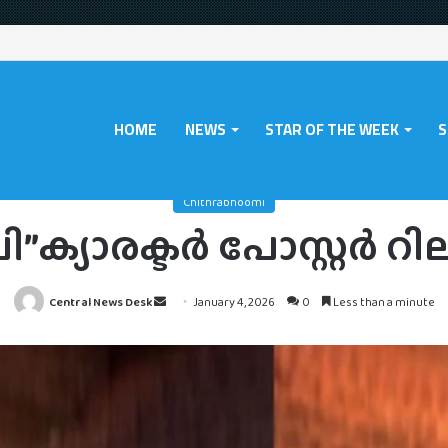
HOME
NEWS
STAR OF THE WEEK
S
Home
/
Chithrabhoomi
/
“അരൂപി”ക്യാരക്ടർ പോസ്റ്റർ റിലീസായി
Chithrabhoomi
”ക്യാരക്ടർ പോസ്റ്റർ റ
Send
Central News Desk
January 4, 2026
0
Less than a minute
an
email