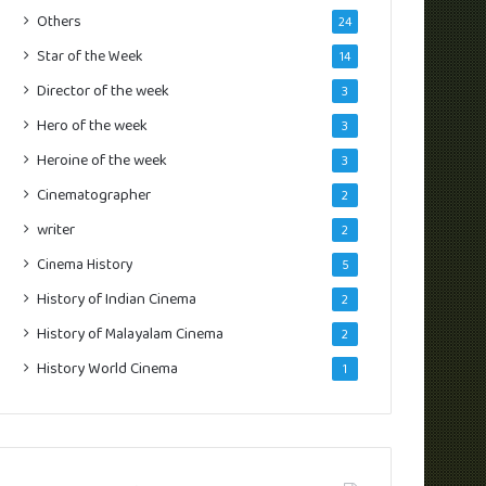
Others
24
Star of the Week
14
Director of the week
3
Hero of the week
3
Heroine of the week
3
Cinematographer
2
writer
2
Cinema History
5
History of Indian Cinema
2
History of Malayalam Cinema
2
History World Cinema
1