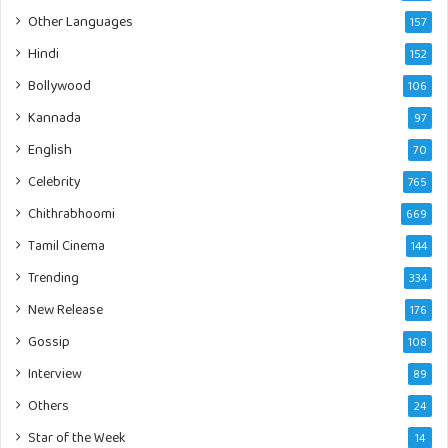
Other Languages
157
Hindi
152
Bollywood
106
Kannada
97
English
70
Celebrity
765
Chithrabhoomi
669
Tamil Cinema
144
Trending
334
New Release
176
Gossip
108
Interview
89
Others
24
Star of the Week
14