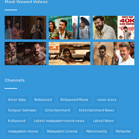
Most Viewed Videos
Channels
Actor Vijay
Bollywood
Bollywood Movie
cover story
Dulquer Salmaan
Entertainment
Entertainment News
Kollywood
Latest malayalam movie news
Latest News
malayalam-movie
Malayalam Cinema
Mammootty
Mohanlal