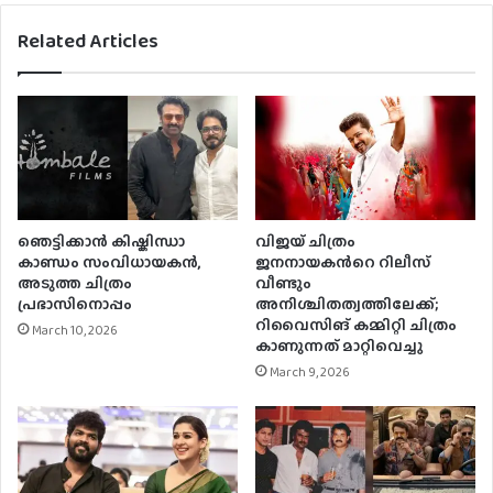
Related Articles
ഞെട്ടിക്കാൻ കിഷ്കിന്ധാ
വിജയ് ചിത്രം
കാണ്ഡം സംവിധായകൻ,
ജനനായകന്‍റെ റിലീസ്
അടുത്ത ചിത്രം
വീണ്ടും
പ്രഭാസിനൊപ്പം
അനിശ്ചിതത്വത്തിലേക്ക്;
റിവൈസിങ് കമ്മിറ്റി ചിത്രം
March 10, 2026
കാണുന്നത് മാറ്റിവെച്ചു
March 9, 2026