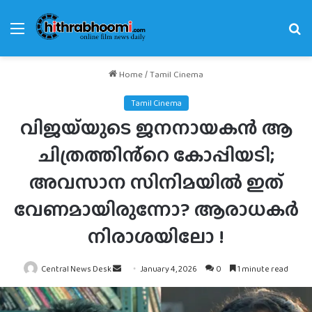
Menu
Se
fo
Home
/
Tamil Cinema
Tamil Cinema
വിജയ്‌യുടെ ജനനായകൻ ആ
ചിത്രത്തിൻ്റെ കോപ്പിയടി;
അവസാന സിനിമയിൽ ഇത്
വേണമായിരുന്നോ? ആരാധകർ
നിരാശയിലോ !
Send
Central News Desk
January 4, 2026
0
1 minute read
an
email