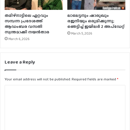
തമിഴ്നാട്ടിലെ ഏറ്റവും
ലാലേട്ടനും ഷാരൂഖും
സമ്പന്ന പ്രദേശത്ത്
രജനിയും ഒരുമിക്കുന്നു;
ആഡംബര വസതി
ഞെട്ടിച്ച് ജയിലർ 2 അപ്‌ഡേറ്റ്
സ്വന്തമാക്കി നയൻതാര
March 5, 2026
March 6, 2026
Leave a Reply
Your email address will not be published.
Required fields are marked
*
C
o
m
m
e