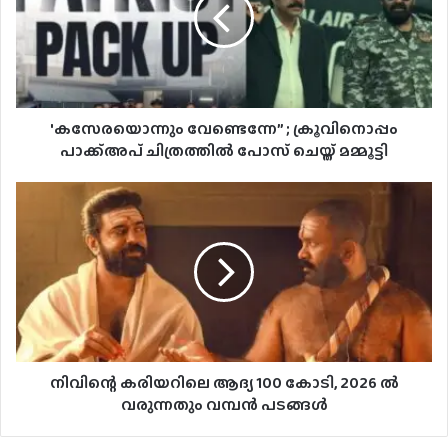
'കസേരയൊന്നും വേണ്ടെന്നേ” ; ക്രൂവിനൊപ്പം
പാക്ക്അപ് ചിത്രത്തിൽ പോസ് ചെയ്ത് മമ്മൂട്ടി
നിവിന്റെ കരിയറിലെ ആദ്യ 100 കോടി, 2026 ൽ
വരുന്നതും വമ്പൻ പടങ്ങൾ