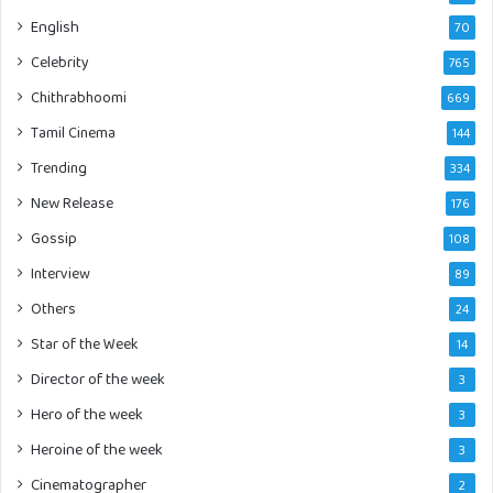
English
70
Celebrity
765
Chithrabhoomi
669
Tamil Cinema
144
Trending
334
New Release
176
Gossip
108
Interview
89
Others
24
Star of the Week
14
Director of the week
3
Hero of the week
3
Heroine of the week
3
Cinematographer
2