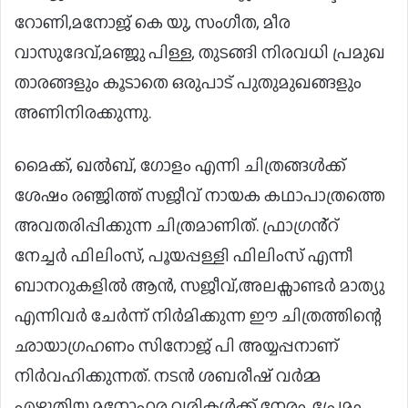
റോണി,മനോജ് കെ യു, സംഗീത, മീര
വാസുദേവ്,മഞ്ജു പിള്ള, തുടങ്ങി നിരവധി പ്രമുഖ
താരങ്ങളും കൂടാതെ ഒരുപാട് പുതുമുഖങ്ങളും
അണിനിരക്കുന്നു.
മൈക്ക്, ഖൽബ്, ഗോളം എന്നി ചിത്രങ്ങൾക്ക്
ശേഷം രഞ്ജിത്ത് സജീവ് നായക കഥാപാത്രത്തെ
അവതരിപ്പിക്കുന്ന ചിത്രമാണിത്. ഫ്രാഗ്രൻ്റ്
നേച്ചർ ഫിലിംസ്, പൂയപ്പള്ളി ഫിലിംസ് എന്നീ
ബാനറുകളിൽ ആൻ, സജീവ്,അലക്സാണ്ടർ മാത്യു
എന്നിവർ ചേർന്ന് നിർമിക്കുന്ന ഈ ചിത്രത്തിന്റെ
ഛായാഗ്രഹണം സിനോജ് പി അയ്യപ്പനാണ്
നിർവഹിക്കുന്നത്. നടൻ ശബരീഷ് വർമ്മ
എഴുതിയ മനോഹര വരികൾക്ക് നേരം, പ്രേമം