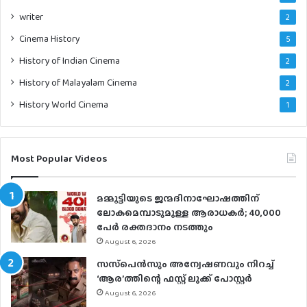
writer
2
Cinema History
5
History of Indian Cinema
2
History of Malayalam Cinema
2
History World Cinema
1
Most Popular Videos
മമ്മൂട്ടിയുടെ ജന്മദിനാഘോഷത്തിന്
ലോകമെമ്പാടുമുള്ള ആരാധകര്‍; 40,000
പേര്‍ രക്തദാനം നടത്തും
August 6, 2026
സസ്‌പെന്‍സും അന്വേഷണവും നിറച്ച്
‘ആര’ത്തിന്റെ ഫസ്റ്റ് ലുക്ക് പോസ്റ്റര്‍
August 6, 2026