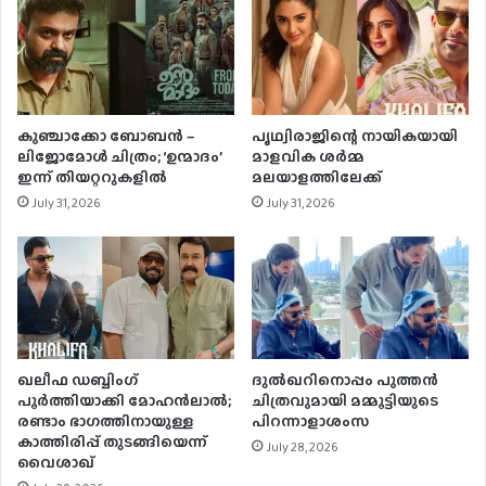
കുഞ്ചാക്കോ ബോബന്‍ –
പൃഥ്വിരാജിന്റെ നായികയായി
ലിജോമോള്‍ ചിത്രം; ‘ഉന്മാദം’
മാളവിക ശര്‍മ്മ
ഇന്ന് തിയറ്ററുകളില്‍
മലയാളത്തിലേക്ക്
July 31, 2026
July 31, 2026
ഖലീഫ ഡബ്ബിംഗ്
ദുൽഖറിനൊപ്പം പുത്തൻ
പൂർത്തിയാക്കി മോഹൻലാൽ;
ചിത്രവുമായി മമ്മൂട്ടിയുടെ
രണ്ടാം ഭാഗത്തിനായുള്ള
പിറന്നാളാശംസ
കാത്തിരിപ്പ് തുടങ്ങിയെന്ന്
July 28, 2026
വൈശാഖ്