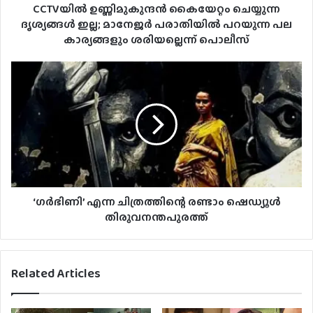
CCTVയിൽ ഉണ്ണിമുകുന്ദൻ കൈയേറ്റം ചെയ്യുന്ന
ദൃശ്യങ്ങൾ ഇല്ല; മാനേജർ പരാതിയിൽ പറയുന്ന പല
കാര്യങ്ങളും ശരിയല്ലെന്ന് പൊലീസ്
‘ഗർഭിണി’ എന്ന ചിത്രത്തിന്റെ രണ്ടാം ഷെഡ്യൂൾ
തിരുവനന്തപുരത്ത്
Related Articles