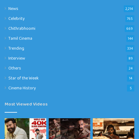
News
2,214
Celebrity
765
Chithrabhoomi
669
Tamil Cinema
144
Trending
334
Interview
89
Others
24
Star of the Week
14
Cinema History
5
Most Viewed Videos