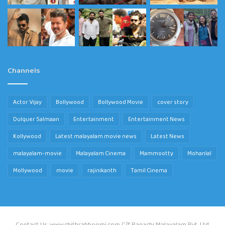
Channels
Actor Vijay
Bollywood
Bollywood Movie
cover story
Dulquer Salmaan
Entertainment
Entertainment News
Kollywood
Latest malayalam movie news
Latest News
malayalam-movie
Malayalam Cinema
Mammootty
Mohanlal
Mollywood
movie
rajinikanth
Tamil Cinema
Contact Us: www.chithrabhoomi.com C/f Panachi Malayalam Pvt. Ltd.