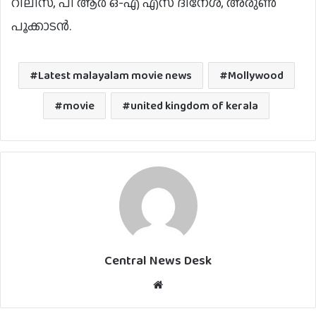
റിലീസ്, പി ആർ ഒ-എ എസ് ദിനേശ്, അരുൺ
പൂക്കാടൻ.
Latest malayalam movie news
Mollywood
movie
united kingdom of kerala
Central News Desk
Website