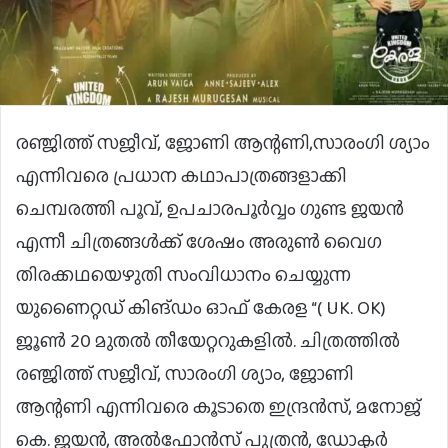
രഞ്ജിത്ത് സജീവ്, ജോണി ആന്റണി,സാരംഗി ശ്യാം
എന്നിവരെ പ്രധാന കഥാപാത്രങ്ങളാക്കി
ചെമ്പരത്തി പൂവ്, ഉപചാരപൂർവ്വം ഗുണ്ട ജയൻ
എന്നീ ചിത്രങ്ങൾക്ക് ശേഷം അരുൺ വൈഗ
തിരക്കഥയെഴുതി സംവിധാനം ചെയ്യുന്ന
യുണൈറ്റഡ് കിങ്ഡം ഓഫ് കേരള “( UK. OK)
ജൂൺ 20 മുതൽ തീയേറ്ററുകളിൽ. ചിത്രത്തിൽ
രഞ്ജിത്ത് സജീവ്, സാരംഗി ശ്യാം, ജോണി
ആന്റണി എന്നിവരെ കൂടാതെ ഇന്ദ്രൻസ്, മനോജ്
കെ. ജയൻ, അൽഫോൻസ് പുത്രൻ, ഡോക്ടർ