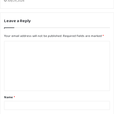
July 29, 2026
Leave a Reply
Your email address will not be published.
Required fields are marked
*
C
o
m
m
e
n
t
Name
*
*