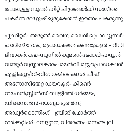
പോലുള്ള സൂപ്പർ ഹിറ്റ് ചിത്രങ്ങൾക്ക് സംഗീതം
പകർന്ന രാജേഷ് മുരുകേശൻ ഈണം പകരുന്നു.
എഡിറ്റർ- അരുൺ വൈഗ, ലൈൻ പ്രൊഡ്യൂസർ-
ഹാരിസ് ദേശം, പ്രൊഡക്ഷൻ കൺട്രോളർ – റിനി
ദിവാകർ, കല-സുനിൽ കുമരൻ,മേക്കപ്പ്-ഹസ്സൻ
വണ്ടൂർ,വസ്ത്രാലങ്കാരം-മെൽവി ജെ,പ്രൊഡക്ഷൻ
എക്സിക്യൂട്ടീവ്-വിനോഷ് കൈമൾ, ചീഫ്
അസോസിയേറ്റ് ഡയറക്ടർ- കിരൺ
റാഫേൽ,സ്റ്റിൽസ്-ബിജിത്ത് ധർമ്മടം,
ഡിസൈൻസ്-യെല്ലോ ടൂത്ത്സ്,
അഡ്വർടൈസിംഗ് – ബ്രിങ് ഫോർത്ത്,
മാർക്കറ്റിംഗ്- റമ്പൂട്ടാൻ, വിതരണം-സെഞ്ച്വറി