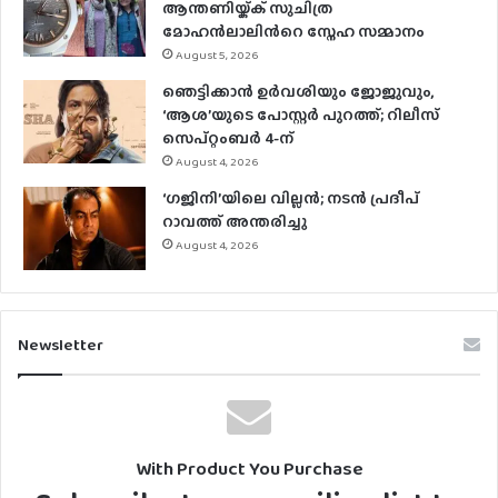
ആന്തണിയ്ക്ക് സുചിത്ര
മോഹൻലാലിൻറെ സ്നേഹ സമ്മാനം
August 5, 2026
ഞെട്ടിക്കാൻ ഉർവശിയും ജോജുവും,
‘ആശ’യുടെ പോസ്റ്റർ പുറത്ത്; റിലീസ്
സെപ്റ്റംബർ 4-ന്
August 4, 2026
‘ഗജിനി’യിലെ വില്ലൻ; നടൻ പ്രദീപ്
റാവത്ത് അന്തരിച്ചു
August 4, 2026
Newsletter
With Product You Purchase