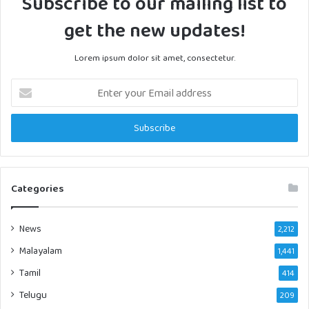
Subscribe to our mailing list to
get the new updates!
Lorem ipsum dolor sit amet, consectetur.
Enter
your
Email
address
Categories
News
2,212
Malayalam
1,441
Tamil
414
Telugu
209