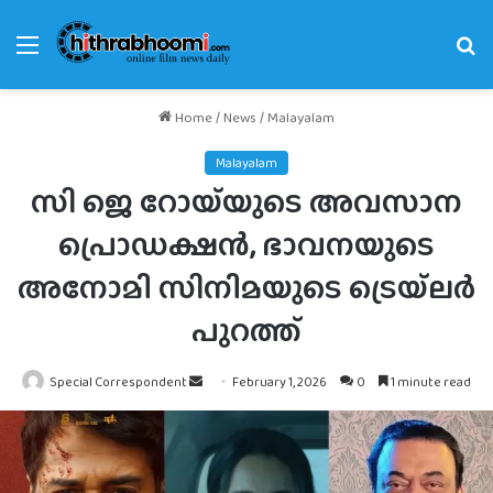
Menu
Se
fo
Home
/
News
/
Malayalam
Malayalam
സി ജെ റോയ്‌യുടെ അവസാന
പ്രൊഡക്ഷൻ, ഭാവനയുടെ
അനോമി സിനിമയുടെ ട്രെയ്‌ലർ
പുറത്ത്
Send
Special Correspondent
February 1, 2026
0
1 minute read
an
email