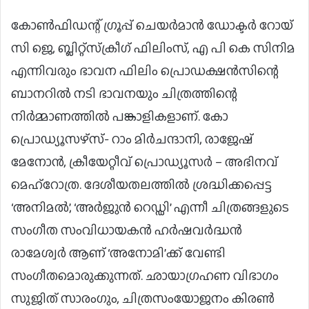
കോൺഫിഡന്റ് ഗ്രൂപ്പ് ചെയർമാൻ ഡോക്ടർ റോയ്
സി ജെ, ബ്ലിറ്റ്‌സ്‌ക്രീഗ് ഫിലിംസ്, എ പി കെ സിനിമ
എന്നിവരും ഭാവന ഫിലിം പ്രൊഡക്ഷൻസിന്റെ
ബാനറിൽ നടി ഭാവനയും ചിത്രത്തിന്റെ
നിർമ്മാണത്തിൽ പങ്കാളികളാണ്. കോ
പ്രൊഡ്യൂസഴ്‌സ്- റാം മിർചന്ദാനി, രാജേഷ്
മേനോൻ, ക്രീയേറ്റീവ് പ്രൊഡ്യൂസർ – അഭിനവ്
മെഹ്റോത്ര. ദേശീയതലത്തിൽ ശ്രദ്ധിക്കപ്പെട്ട
‘അനിമൽ’, ‘അർജുൻ റെഡ്ഡി’ എന്നീ ചിത്രങ്ങളുടെ
സംഗീത സംവിധായകൻ ഹർഷവർദ്ധൻ
രാമേശ്വർ ആണ് ‘അനോമി’ക്ക് വേണ്ടി
സംഗീതമൊരുക്കുന്നത്. ഛായാഗ്രഹണ വിഭാഗം
സുജിത് സാരംഗും, ചിത്രസംയോജനം കിരൺ