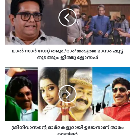
ലാൽ സാർ ഡേറ്റ് തരും, 'റാം' അടുത്ത മാസം ഷൂട്ട്
തുടങ്ങും: ജീത്തു ജോസഫ്
ശ്രീനിവാസന്റെ ഓർമകളുമായി ഉദയനാണ് താരം
ട്രെയ്ലർ