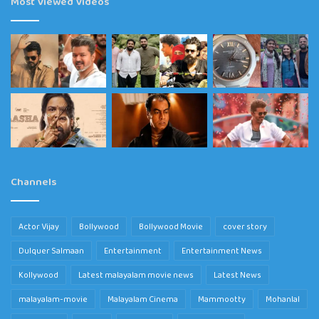
Most Viewed Videos
Channels
Actor Vijay
Bollywood
Bollywood Movie
cover story
Dulquer Salmaan
Entertainment
Entertainment News
Kollywood
Latest malayalam movie news
Latest News
malayalam-movie
Malayalam Cinema
Mammootty
Mohanlal