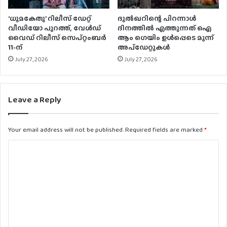
‘ധൂമകേതു’ റിലീസ് ഡേറ്റ്
ദുൽഖറിന്റെ പിറന്നാൾ
വീഡിയോ പുറത്ത്, വേള്‍ഡ്
ദിനത്തിൽ എത്തുന്നത് ഐ
വൈഡ് റിലീസ് സെപ്റ്റംബര്‍
ആം ഗെയിം ഉൾപ്പെടെ മൂന്ന്
11-ന്
അപ്‌ഡേറ്റുകൾ
July 27, 2026
July 27, 2026
Leave a Reply
Your email address will not be published.
Required fields are marked
*
C
o
m
m
e
n