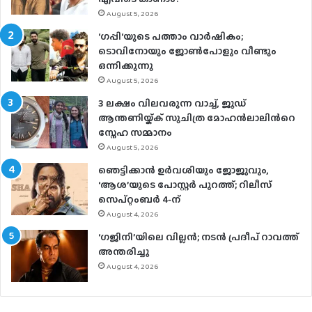
August 5, 2026
‘ഗപ്പി‘യുടെ പത്താം വാർഷികം;
ടൊവിനോയും ജോൺപോളും വീണ്ടും
ഒന്നിക്കുന്നു
August 5, 2026
3 ലക്ഷം വിലവരുന്ന വാച്ച്, ജൂഡ്
ആന്തണിയ്ക്ക് സുചിത്ര മോഹൻലാലിൻറെ
സ്നേഹ സമ്മാനം
August 5, 2026
ഞെട്ടിക്കാൻ ഉർവശിയും ജോജുവും,
‘ആശ’യുടെ പോസ്റ്റർ പുറത്ത്; റിലീസ്
സെപ്റ്റംബർ 4-ന്
August 4, 2026
‘ഗജിനി’യിലെ വില്ലൻ; നടൻ പ്രദീപ് റാവത്ത്
അന്തരിച്ചു
August 4, 2026