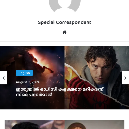
Special Correspondent
Website
Malayalam
English
August 1, 2026
August 2, 2026
ഇൻഡസ്ട്രി ഹിറ്റ് ചിത്രത്തിന് ശേഷം പുതിയ
ചിത്രം പ്രഖ്യാപിച്ച് ഹാഷിർ, ടൈറ്റിൽ പുറത്ത്
ഇന്ത്യയിൽ ഒഡീസി കളക്ഷനെ മറികടന്ന്
സ്‌പൈഡർമാൻ