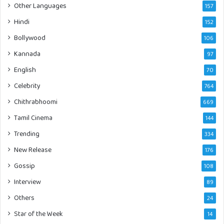
Other Languages
157
Hindi
152
Bollywood
106
Kannada
97
English
70
Celebrity
764
Chithrabhoomi
669
Tamil Cinema
144
Trending
334
New Release
176
Gossip
108
Interview
89
Others
24
Star of the Week
14