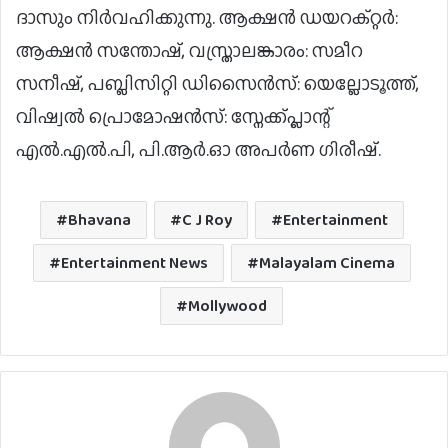
ദാസും നിർവഹിക്കുന്നു. ആക്ഷൻ ഡയറക്റ്റർ:
ആക്ഷൻ സന്തോഷ്, വസ്ത്രാലങ്കാരം: സമീറ
സനീഷ്, പബ്ലിസിറ്റി ഡിസൈൻസ്: യെല്ലോടൂത്ത്,
വിഷ്വൽ പ്രൊമോഷൻസ്: സ്നേക്ക്പ്ലാന്റ്
എൽ.എൽ.പി, പി.ആർ.ഓ അപർണ ഗിരീഷ്.
Bhavana
C J Roy
Entertainment
Entertainment News
Malayalam Cinema
Mollywood