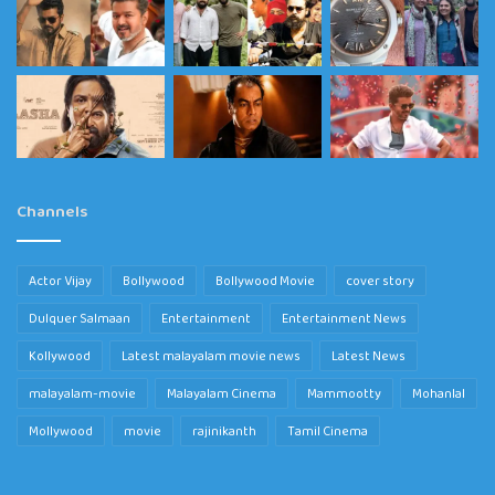
Channels
Actor Vijay
Bollywood
Bollywood Movie
cover story
Dulquer Salmaan
Entertainment
Entertainment News
Kollywood
Latest malayalam movie news
Latest News
malayalam-movie
Malayalam Cinema
Mammootty
Mohanlal
Mollywood
movie
rajinikanth
Tamil Cinema