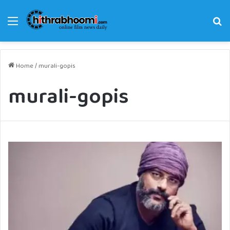
Menu
Se
fo
Home
/
murali-gopis
murali-gopis