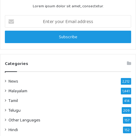
Lorem ipsum dolor sit amet, consectetur.
Enter
your
Email
address
Categories
News
2,212
Malayalam
1,441
Tamil
414
Telugu
209
Other Languages
157
Hindi
152