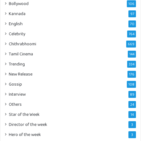
Bollywood
106
Kannada
97
English
70
Celebrity
764
Chithrabhoomi
669
Tamil Cinema
144
Trending
334
New Release
176
Gossip
108
Interview
89
Others
24
Star of the Week
14
Director of the week
3
Hero of the week
3