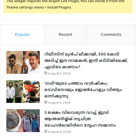
This widget requries the Arqam Lite Plugin, You can install it from the
Theme settings menu > Install Plugins.
Popular
Recent
Comments
റിലീസിന് മുൻപ് ലീക്കായി, 300 കോടി
അടിച്ച് ജന നായകൻ; ഇനി ഒടിടിയിലേക്ക്,
എവിടെ കാണാം?
August 5, 2026
‘ഗപ്പി‘യുടെ പത്താം വാർഷികം;
ടൊവിനോയും ജോൺപോളും വീണ്ടും
ഒന്നിക്കുന്നു
August 5, 2026
3 ലക്ഷം വിലവരുന്ന വാച്ച്, ജൂഡ്
ആന്തണിയ്ക്ക് സുചിത്ര
മോഹൻലാലിൻറെ സ്നേഹ സമ്മാനം
August 5, 2026