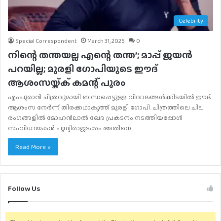
Celebrity
Special Correspondent
March 31, 2025
0
നിന്റെ തന്തയല്ല എന്റെ തന്ത’; മാപ്പ് ജയന്‍
പറയില്ല; മുരളി ഗോപിയുടെ ഈദ്
ആശംസയ്ക്ക് കമന്റ് പൂരം
എംപുരാന്‍ ചിത്രവുമായി ബന്ധപ്പെട്ടുള്ള വിവാദങ്ങള്‍ക്കിടയില്‍ ഈദ്
ആശംസ നേര്‍ന്ന് തിരക്കഥാകൃത്ത് മുരളി ഗോപി. ചിത്രത്തിലെ ചില
രംഗങ്ങളില്‍ മോഹന്‍ലാല്‍ ഖേദ പ്രകടനം നടത്തിയപ്പോള്‍
സംവിധായകന്‍ പൃഥ്വിരാജടക്കം അതിനെ…
Read More »
Follow Us