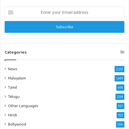
Enter
your
Email
address
Categories
News
2,212
Malayalam
1,441
Tamil
414
Telugu
209
Other Languages
157
Hindi
152
Bollywood
106