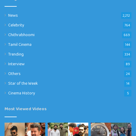
News
2,212
Celebrity
764
Chithrabhoomi
669
Tamil Cinema
144
Trending
334
Interview
89
Others
24
Star of the Week
14
Cinema History
5
Most Viewed Videos