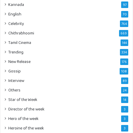
Kannada
97
English
70
Celebrity
764
Chithrabhoomi
669
Tamil Cinema
144
Trending
334
New Release
176
Gossip
108
Interview
89
Others
24
Star of the Week
14
Director of the week
3
Hero of the week
3
Heroine of the week
3