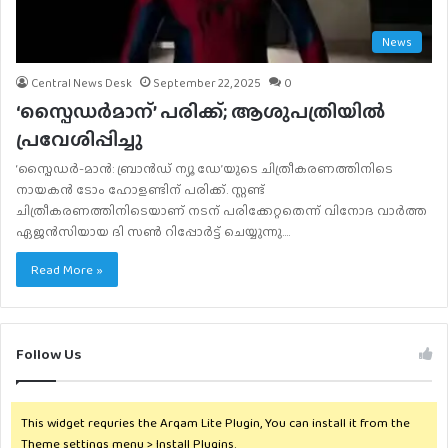
News
Central News Desk
September 22, 2025
0
‘സ്പൈഡർമാന്’ പരിക്ക്; ആശുപത്രിയിൽ
പ്രവേശിപ്പിച്ചു
‘സ്പൈഡർ-മാന്‍: ബ്രാന്‍ഡ് ന്യൂ ഡേ’യുടെ ചിത്രീകരണത്തിനിടെ
നായകന്‍ ടോം ഹോളണ്ടിന് പരിക്ക്. സ്റ്റണ്ട്
ചിത്രീകരണത്തിനിടെയാണ് നടന് പരിക്കേറ്റതെന്ന് വിനോദ വാർത്ത
ഏജൻസിയായ ദി സൺ റിപ്പോർട്ട് ചെയ്യുന്നു.…
Read More »
Follow Us
This widget requries the Arqam Lite Plugin, You can install it from the
Theme settings menu > Install Plugins.