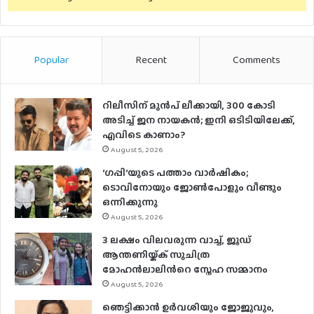
Popular
Recent
Comments
റിലീസിന് മുൻപ് ലീക്കായി, 300 കോടി
അടിച്ച് ജന നായകൻ; ഇനി ഒടിടിയിലേക്ക്,
എവിടെ കാണാം?
August 5, 2026
‘ഗപ്പി‘യുടെ പത്താം വാർഷികം;
ടൊവിനോയും ജോൺപോളും വീണ്ടും
ഒന്നിക്കുന്നു
August 5, 2026
3 ലക്ഷം വിലവരുന്ന വാച്ച്, ജൂഡ്
ആന്തണിയ്ക്ക് സുചിത്ര
മോഹൻലാലിൻറെ സ്നേഹ സമ്മാനം
August 5, 2026
ഞെട്ടിക്കാൻ ഉർവശിയും ജോജുവും,