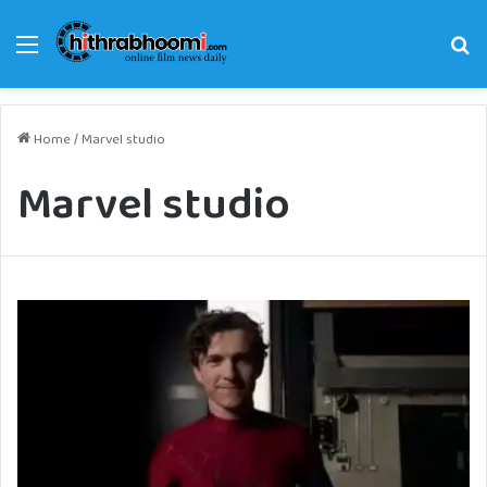
Menu
Se
fo
Home
/
Marvel studio
Marvel studio