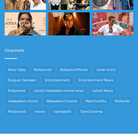
Channels
Actor Vijay
Bollywood
Bollywood Movie
cover story
Dulquer Salmaan
Entertainment
Entertainment News
Kollywood
Latest malayalam movie news
Latest News
malayalam-movie
Malayalam Cinema
Mammootty
Mohanlal
Mollywood
movie
rajinikanth
Tamil Cinema