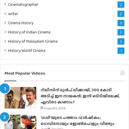
Cinematographer
2
writer
2
Cinema History
5
History of Indian Cinema
2
History of Malayalam Cinema
2
History World Cinema
1
Most Popular Videos
റിലീസിന് മുൻപ് ലീക്കായി, 300 കോടി
അടിച്ച് ജന നായകൻ; ഇനി ഒടിടിയിലേക്ക്,
എവിടെ കാണാം?
August 5, 2026
‘ഗപ്പി‘യുടെ പത്താം വാർഷികം;
ടൊവിനോയും ജോൺപോളും വീണ്ടും