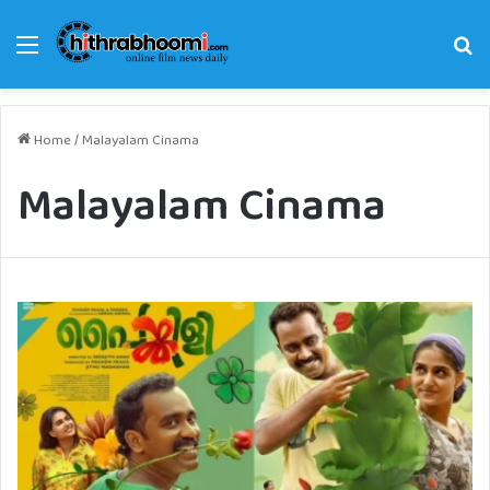
Menu
Se
fo
Home
/
Malayalam Cinama
Malayalam Cinama