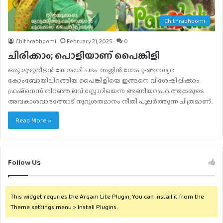
Chithrabhoomi
Chithrabhoomi
February 21, 2025
0
ചിരിക്കാം; പൊളിയാണ് പൈങ്കിളി
ഒരു മുഴുനീളൻ കോമഡി പടം. സജിൻ ഗോപു-അനശ്വര
കോംബോയിലിറങ്ങിയ പൈങ്കിളിയെ ഇങ്ങനെ വിശേഷിപ്പിക്കാം.
ഫ്രഷ്‌നെസ് നിറഞ്ഞ ലവ് സ്റ്റോറിയെന്ന അണിയറപ്രവത്തകരുടെ
അവകാശവാദത്തോട് നൂറുശതമാനം നീതി പുലർത്തുന്ന ചിത്രമാണ്…
Read More »
Follow Us
This widget requries the Arqam Lite Plugin, You can install it from the
Theme settings menu > Install Plugins.