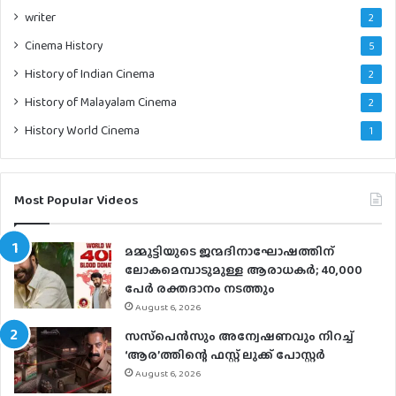
writer
2
Cinema History
5
History of Indian Cinema
2
History of Malayalam Cinema
2
History World Cinema
1
Most Popular Videos
മമ്മൂട്ടിയുടെ ജന്മദിനാഘോഷത്തിന്
ലോകമെമ്പാടുമുള്ള ആരാധകര്‍; 40,000
പേര്‍ രക്തദാനം നടത്തും
August 6, 2026
സസ്‌പെന്‍സും അന്വേഷണവും നിറച്ച്
‘ആര’ത്തിന്റെ ഫസ്റ്റ് ലുക്ക് പോസ്റ്റര്‍
August 6, 2026