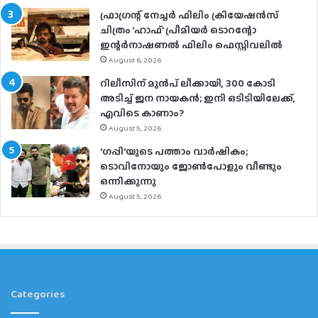
ഫ്രാഗ്രന്റ് നേച്ചര്‍ ഫിലിം ക്രിയേഷന്‍സ്
ചിത്രം ‘ഹാഫ്’ പ്രീമിയര്‍ ടൊറന്റോ
ഇന്റര്‍നാഷണല്‍ ഫിലിം ഫെസ്റ്റിവലില്‍
August 6, 2026
റിലീസിന് മുൻപ് ലീക്കായി, 300 കോടി
അടിച്ച് ജന നായകൻ; ഇനി ഒടിടിയിലേക്ക്,
എവിടെ കാണാം?
August 5, 2026
‘ഗപ്പി‘യുടെ പത്താം വാർഷികം;
ടൊവിനോയും ജോൺപോളും വീണ്ടും
ഒന്നിക്കുന്നു
August 5, 2026
Categories