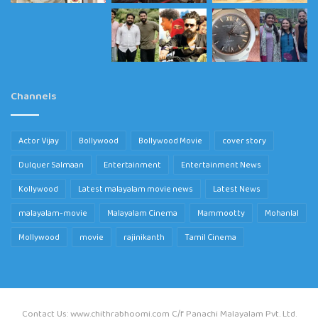
Channels
Actor Vijay
Bollywood
Bollywood Movie
cover story
Dulquer Salmaan
Entertainment
Entertainment News
Kollywood
Latest malayalam movie news
Latest News
malayalam-movie
Malayalam Cinema
Mammootty
Mohanlal
Mollywood
movie
rajinikanth
Tamil Cinema
Contact Us: www.chithrabhoomi.com C/f Panachi Malayalam Pvt. Ltd.