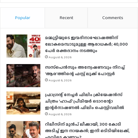
Popular
Recent
Comments
മമ്മൂട്ടിയുടെ ജന്മദിനാഘോഷത്തിന്
ലോകമെമ്പാടുമുള്ള ആരാധകര്‍; 40,000
പേര്‍ രക്തദാനം നടത്തും
August 6, 2026
സസ്‌പെന്‍സും അന്വേഷണവും നിറച്ച്
‘ആര’ത്തിന്റെ ഫസ്റ്റ് ലുക്ക് പോസ്റ്റര്‍
August 6, 2026
ഫ്രാഗ്രന്റ് നേച്ചര്‍ ഫിലിം ക്രിയേഷന്‍സ്
ചിത്രം ‘ഹാഫ്’ പ്രീമിയര്‍ ടൊറന്റോ
ഇന്റര്‍നാഷണല്‍ ഫിലിം ഫെസ്റ്റിവലില്‍
August 6, 2026
റിലീസിന് മുൻപ് ലീക്കായി, 300 കോടി
അടിച്ച് ജന നായകൻ; ഇനി ഒടിടിയിലേക്ക്,
എവിടെ കാണാം?