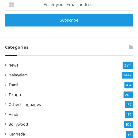
Enter
your
Email
address
Categories
News
2,214
Malayalam
1,442
Tamil
414
Telugu
209
Other Languages
157
Hindi
152
Bollywood
106
Kannada
97