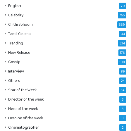
English
70
Celebrity
765
Chithrabhoomi
669
Tamil Cinema
144
Trending
334
New Release
176
Gossip
108
Interview
89
Others
24
Star of the Week
14
Director of the week
3
Hero of the week
3
Heroine of the week
3
Cinematographer
2