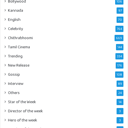
Bollywood
106
Kannada
97
English
70
Celebrity
764
Chithrabhoomi
669
Tamil Cinema
144
Trending
334
New Release
176
Gossip
108
Interview
89
Others
24
Star of the Week
14
Director of the week
3
Hero of the week
3