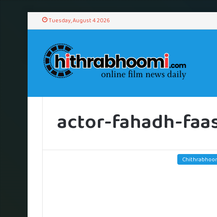
Tuesday, August 4 2026
Home
/
actor-fahadh-faasil
actor-fahadh-faas
Chithrabhoo