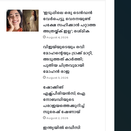
‘ഇടുപ്പിലെ ഒരു ടെൻഡൻ
വേർപെട്ടു, വേദനയുണ്ട്
പക്ഷേ സഹിക്കാൻ പറ്റാത്ത
അത്രയ്ക്ക് ഇല്ല’; രശ്‌മിക
August 4, 2026
വിജയ്‌യുടെയും രവി
മോഹന്റെയും ട്രാക്ക് മാറ്റി,
അടുത്തത് കാർത്തി;
പുതിയ ചിത്രവുമായി
മോഹൻ രാജ
August 3, 2026
ഷോക്കിങ്
എക്സ്പീരിയൻസ്; ഐ
നോബഡിയുടെ
പരാജയത്തെക്കുറിച്ച്
സുരേഷ് ഷേണായ്
August 2, 2026
ഇന്ത്യയിൽ ഒഡീസി