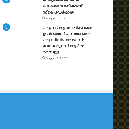
ഇന്ത്യയിൽ ഒഡീസി
കളക്ഷനെ മറികടന്ന്
സ്‌പൈഡർമാൻ
August 2, 2026
ഒരുപാട് ആലോചിക്കാതെ
ഉടൻ യെസ് പറഞ്ഞ ഒരേ
ഒരു സിനിമ അതാണ്:
മനസുതുറന്ന് ആർഷ
ബൈജു
August 2, 2026