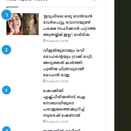
‘ഇടുപ്പിലെ ഒരു ടെൻഡൻ
വേർപെട്ടു, വേദനയുണ്ട്
പക്ഷേ സഹിക്കാൻ പറ്റാത്ത
അത്രയ്ക്ക് ഇല്ല’; രശ്‌മിക
August 4, 2026
വിജയ്‌യുടെയും രവി
മോഹന്റെയും ട്രാക്ക് മാറ്റി,
അടുത്തത് കാർത്തി;
പുതിയ ചിത്രവുമായി
മോഹൻ രാജ
August 3, 2026
ഷോക്കിങ്
എക്സ്പീരിയൻസ്; ഐ
നോബഡിയുടെ
പരാജയത്തെക്കുറിച്ച്
സുരേഷ് ഷേണായ്
August 2, 2026