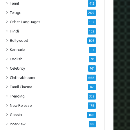
Tamil
412
Telugu
209
Other Languages
157
Hindi
152
Bollywood
106
Kannada
97
English
70
Celebrity
761
Chithrabhoomi
668
Tamil Cinema
143
Trending
332
New Release
175
Gossip
108
Interview
88