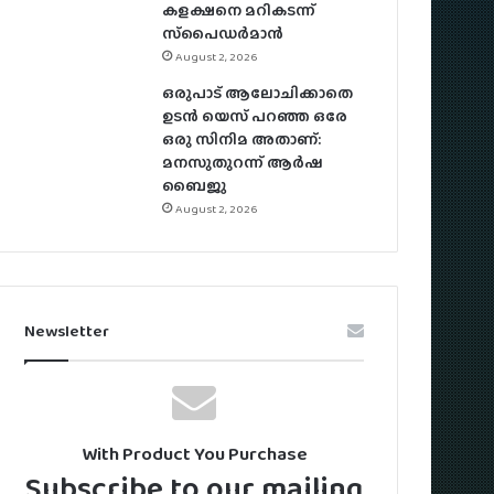
കളക്ഷനെ മറികടന്ന്
സ്‌പൈഡർമാൻ
August 2, 2026
ഒരുപാട് ആലോചിക്കാതെ
ഉടൻ യെസ് പറഞ്ഞ ഒരേ
ഒരു സിനിമ അതാണ്:
മനസുതുറന്ന് ആർഷ
ബൈജു
August 2, 2026
Newsletter
With Product You Purchase
Subscribe to our mailing