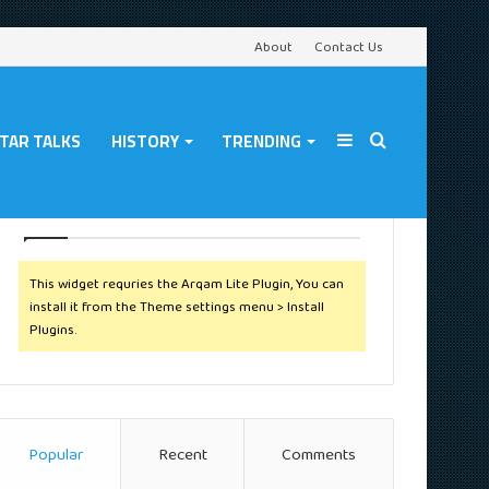
About
Contact Us
TAR TALKS
HISTORY
TRENDING
Sidebar
Search
Follow Us
This widget requries the Arqam Lite Plugin, You can
for
install it from the Theme settings menu > Install
Plugins.
Popular
Recent
Comments