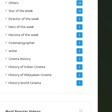
Others
24
Star of the Week
14
Director of the week
3
Hero of the week
3
Heroine of the week
3
Cinematographer
2
writer
2
Cinema History
5
History of Indian Cinema
2
History of Malayalam Cinema
2
History World Cinema
1
Most Popular Videos