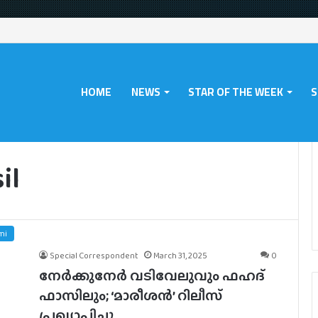
HOME
NEWS
STAR OF THE WEEK
S
il
mi
Special Correspondent
March 31, 2025
0
നേർക്കുനേർ വടിവേലുവും ഫഹദ്
ഫാസിലും; ‘മാരീശൻ’ റിലീസ്
പ്രഖ്യാപിച്ചു