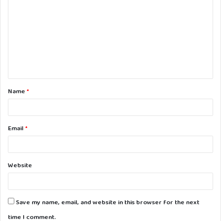
o
m
m
e
n
t
Name
*
*
Email
*
Website
Save my name, email, and website in this browser for the next
time I comment.