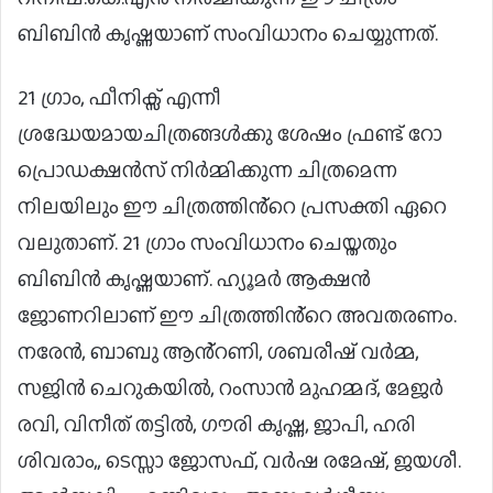
ബിബിൻ കൃഷ്ണയാണ് സംവിധാനം ചെയ്യുന്നത്.
21 ഗ്രാം, ഫീനിക്സ് എന്നീ
ശ്രദ്ധേയമായചിത്രങ്ങൾക്കു ശേഷം ഫ്രണ്ട് റോ
പ്രൊഡക്ഷൻസ് നിർമ്മിക്കുന്ന ചിത്രമെന്ന
നിലയിലും ഈ ചിത്രത്തിൻ്റെ പ്രസക്തി ഏറെ
വലുതാണ്. 21 ഗ്രാം സംവിധാനം ചെയ്തതും
ബിബിൻ കൃഷ്ണയാണ്. ഹ്യൂമർ ആക്ഷൻ
ജോണറിലാണ് ഈ ചിത്രത്തിൻ്റെ അവതരണം.
നരേൻ, ബാബു ആൻ്റണി, ശബരീഷ് വർമ്മ,
സജിൻ ചെറുകയിൽ, റംസാൻ മുഹമ്മദ്, മേജർ
രവി, വിനീത് തട്ടിൽ, ഗൗരി കൃഷ്ണ, ജാപി, ഹരി
ശിവരാം,, ടെസ്സാ ജോസഫ്, വർഷ രമേഷ്, ജയശീ.