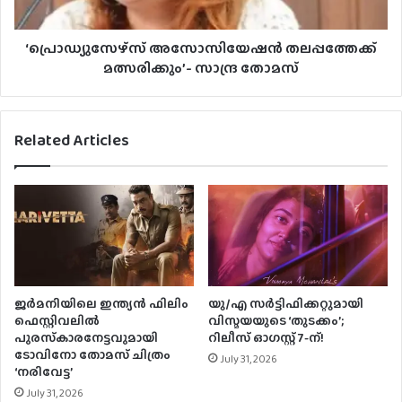
‘പ്രൊഡ്യുസേഴ്സ് അസോസിയേഷൻ തലപ്പത്തേക്ക്
മത്സരിക്കും’- സാന്ദ്ര തോമസ്
Related Articles
ജര്‍മനിയിലെ ഇന്ത്യന്‍ ഫിലിം
യു/എ സർട്ടിഫിക്കറ്റുമായി
ഫെസ്റ്റിവലില്‍
വിസ്മയയുടെ ‘തുടക്കം’;
പുരസ്‌കാരനേട്ടവുമായി
റിലീസ് ഓഗസ്റ്റ് 7-ന്!
ടോവിനോ തോമസ് ചിത്രം
July 31, 2026
‘നരിവേട്ട’
July 31, 2026