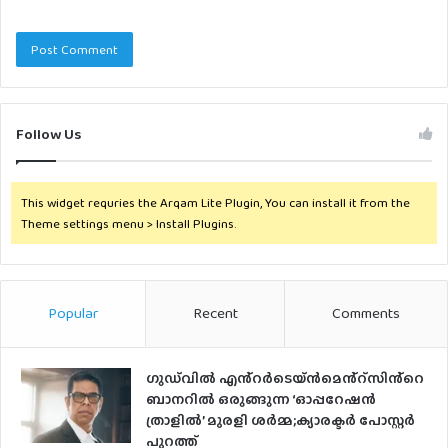
Follow Us
This widget requries the Arqam Lite Plugin, You can install it from the
Theme settings menu > Install Plugins.
Popular
Recent
Comments
ഗുഡ്‌വിൽ എൻ്റർടെയ്ൻമെൻ്റ്സിൻ്റെ
ബാനറിൽ ഒരുങ്ങുന്ന ‘ഓപ്പറേഷൻ
ത്രാളിൽ’ മുരളി ശർമ്മ;ക്യാരക്ടർ പോസ്റ്റർ
പുറത്ത്