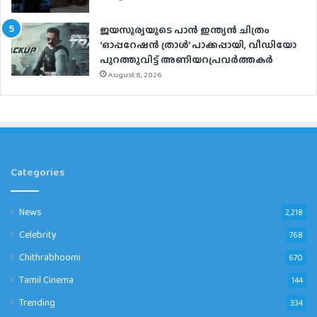
ജയസൂര്യയുടെ പാൻ ഇന്ത്യൻ ചിത്രം
‘ഓപ്പറേഷൻ ത്രാൾ’ പാക്കപ്പായി, വീഡിയോ
പുറത്തുവിട്ട് അണിയറപ്രവർത്തകർ
August 8, 2026
Categories
News
2,218
Celebrity
768
Chithrabhoomi
670
Tamil Cinema
144
Trending
334