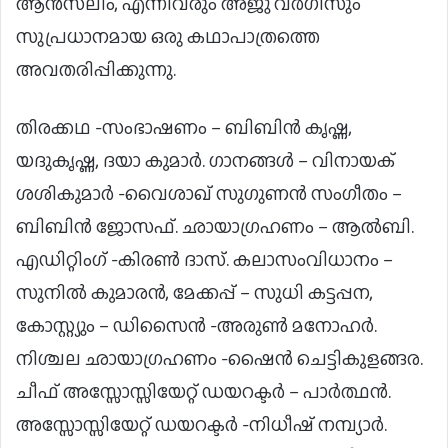
ആൻസലിം, എന്നിവരും അജു വർഗീസും
സുപ്രധാനമായ ഒരു കഥാപാത്രത്തെ
അവതരിപ്പിക്കുന്നു.
തിരക്കഥ -സംഭാഷണം – ബിബിൻ കൃഷ്ണ,
യദുകൃഷ്ണ, ദയാ കുമാർ. ഗാനങ്ങൾ – വിനായക്
ശശികുമാർ -വൈശാഖ് സുഗുണൻ സംഗീതം –
ബിബിൻ ജോസഫ്. ഛായാഗ്രഹണം – ആൽബി.
എഡിറ്റിംഗ് -കിരൺ ദാസ്. കലാസംവിധാനം –
സുനിൽ കുമാരൻ, മേക്കപ്പ് – സുധി കട്ടപ്പന,
കോസ്റ്റ്യും – ഡിസൈൻ -അരുൺ മനോഹർ.
നിശ്ചല ഛായാഗ്രഹണം -ഷൈൻ ചെട്ടികുളങ്ങര.
ചീഫ് അസ്സോസ്സിയേറ്റ് ഡയറക്ടർ – പാർത്ഥൻ.
അസ്സോസ്സിയേറ്റ് ഡയറക്ടർ -നിധീഷ് നമ്പ്യാർ.