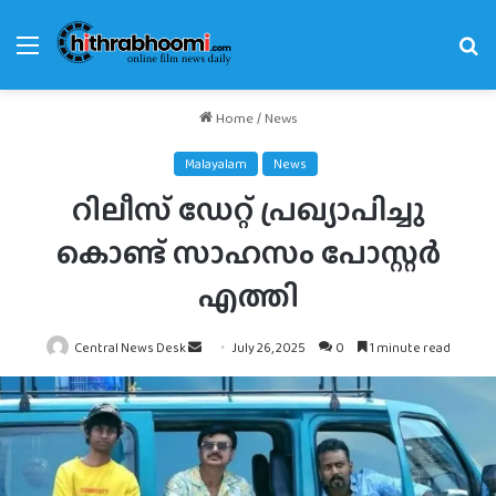
Menu
Se
fo
Home
/
News
Malayalam
News
റിലീസ് ഡേറ്റ് പ്രഖ്യാപിച്ചു
കൊണ്ട് സാഹസം പോസ്റ്റർ
എത്തി
Send
Central News Desk
July 26, 2025
0
1 minute read
an
email