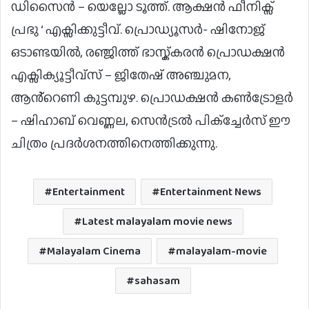
ഡിസൈൻ – യെല്ലോ ടൂത്ത്. ആക്ഷൻ ഫീനിക്സ്
പ്രഭു ‘ എക്സിക്കുട്ടീവ്. പ്രൊഡ്യൂസർ- ഷിനോജ്
ഒടാണ്ടയിൽ, രഞ്ജിത്ത് ഭാസ്ക്കരൻ പ്രൊഡക്ഷൻ
എക്സിക്യൂട്ടീവ്സ് – ജിതേഷ് അഞ്ചുമന,
ആൻ്റെണി കുട്ടമ്പുഴ. പ്രൊഡക്ഷൻ കൺട്രോളർ
– ഷിഹാബ് വെണ്ണല, സെൻട്രൽ പിക്ച്ചേർസ് ഈ
ചിത്രം പ്രദർശനത്തിനെത്തിക്കുന്നു.
Entertainment
Entertainment News
Latest malayalam movie news
Malayalam Cinema
malayalam-movie
sahasam