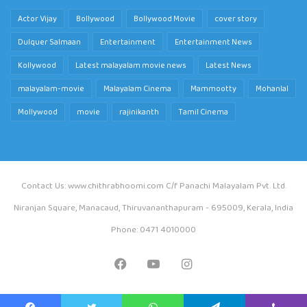
Actor Vijay
Bollywood
Bollywood Movie
cover story
Dulquer Salmaan
Entertainment
Entertainment News
Kollywood
Latest malayalam movie news
Latest News
malayalam-movie
Malayalam Cinema
Mammootty
Mohanlal
Mollywood
movie
rajinikanth
Tamil Cinema
Contact Us: www.chithrabhoomi.com C/f Panachi Malayalam Pvt. Ltd.
Niranjan Square, Manacaud, Thiruvananthapuram - 695009, Kerala, India
Phone: 0471 4010000
Facebook
YouTube
Instagram