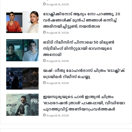
August 9, 2026
ടോക്സിക്കിനോട് ആദ്യം നോ പറഞ്ഞു, 20
വർഷങ്ങൾക്ക് മുൻപ് ഞങ്ങൾ ഒന്നിച്ച്
അഭിനയിച്ചിട്ടുണ്ട്; നയൻ‌താര
August 9, 2026
ഒടിടി റിലീസിന് പിന്നാലെ 50 മില്യൺ
സ്ട്രീമിം​ഗ് മിനിറ്റുമായി ഭാവനയുടെ
അനോമി
August 9, 2026
യഷ്- ​ഗീതു മോഹൻദാസ് ചിത്രം ‘ടോക്സി’ക്
ട്രെയിലർ റിലീസ് ചെയ്തു
August 8, 2026
ജയസൂര്യയുടെ പാൻ ഇന്ത്യൻ ചിത്രം
‘ഓപ്പറേഷൻ ത്രാൾ’ പാക്കപ്പായി, വീഡിയോ
പുറത്തുവിട്ട് അണിയറപ്രവർത്തകർ
August 8, 2026