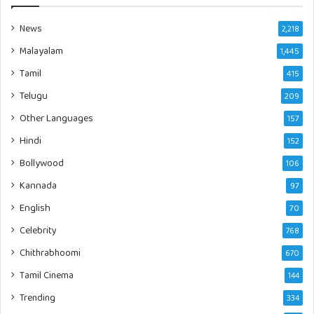
News
2,218
Malayalam
1,445
Tamil
415
Telugu
209
Other Languages
157
Hindi
152
Bollywood
106
Kannada
97
English
70
Celebrity
768
Chithrabhoomi
670
Tamil Cinema
144
Trending
334