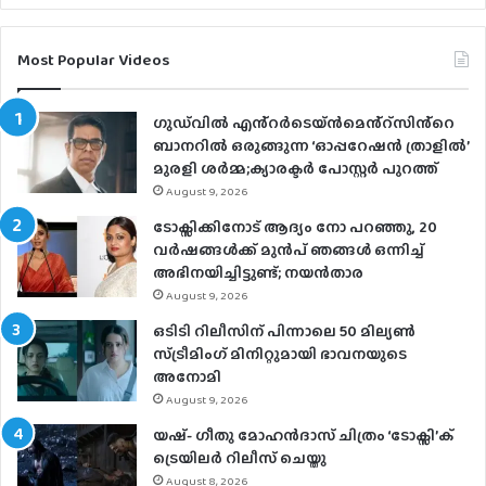
Most Popular Videos
ഗുഡ്‌വിൽ എൻ്റർടെയ്ൻമെൻ്റ്സിൻ്റെ
ബാനറിൽ ഒരുങ്ങുന്ന ‘ഓപ്പറേഷൻ ത്രാളിൽ’
മുരളി ശർമ്മ;ക്യാരക്ടർ പോസ്റ്റർ പുറത്ത്
August 9, 2026
ടോക്സിക്കിനോട് ആദ്യം നോ പറഞ്ഞു, 20
വർഷങ്ങൾക്ക് മുൻപ് ഞങ്ങൾ ഒന്നിച്ച്
അഭിനയിച്ചിട്ടുണ്ട്; നയൻ‌താര
August 9, 2026
ഒടിടി റിലീസിന് പിന്നാലെ 50 മില്യൺ
സ്ട്രീമിം​ഗ് മിനിറ്റുമായി ഭാവനയുടെ
അനോമി
August 9, 2026
യഷ്- ​ഗീതു മോഹൻദാസ് ചിത്രം ‘ടോക്സി’ക്
ട്രെയിലർ റിലീസ് ചെയ്തു
August 8, 2026