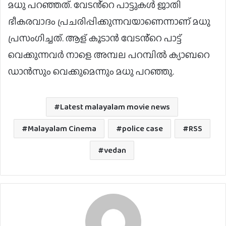
മധു പറഞ്ഞത്. വേടൻ്റെ പാട്ടുകൾ ജാതി
ഭീകരവാദം പ്രചരിപ്പിക്കുന്നവയാണെന്നാണ് മധു
പ്രസംഗിച്ചത്. ആള് കൂടാൻ വേടൻ്റെ പാട്ട്
വെക്കുന്നവർ നാളെ അമ്പല പറമ്പിൽ ക്യാബറെ
ഡാൻസും വെക്കുമെന്നും മധു പറഞ്ഞു.
Latest malayalam movie news
Malayalam Cinema
police case
RSS
vedan