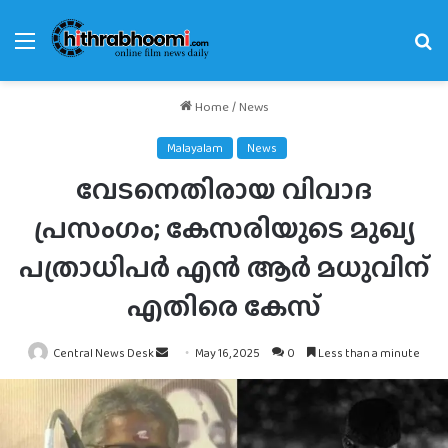
Menu
Se
fo
Home
/
News
Malayalam
News
വേടനെതിരായ വിവാദ
പ്രസംഗം; കേസരിയുടെ മുഖ്യ
പത്രാധിപർ എൻ ആർ മധുവിന്
എതിരെ കേസ്
Send
Central News Desk
May 16, 2025
0
Less than a minute
an
email