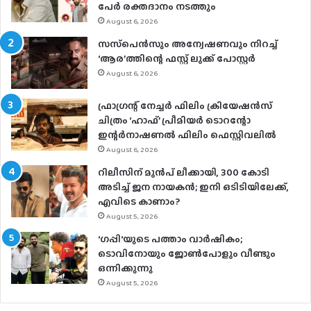
പേര്‍ രക്തദാനം നടത്തും
August 6, 2026
സസ്‌പെന്‍സും അന്വേഷണവും നിറച്ച്
‘ആര’ത്തിന്റെ ഫസ്റ്റ് ലുക്ക് പോസ്റ്റര്‍
August 6, 2026
ഫ്രാഗ്രന്റ് നേച്ചര്‍ ഫിലിം ക്രിയേഷന്‍സ്
ചിത്രം ‘ഹാഫ്’ പ്രീമിയര്‍ ടൊറന്റോ
ഇന്റര്‍നാഷണല്‍ ഫിലിം ഫെസ്റ്റിവലില്‍
August 6, 2026
റിലീസിന് മുൻപ് ലീക്കായി, 300 കോടി
അടിച്ച് ജന നായകൻ; ഇനി ഒടിടിയിലേക്ക്,
എവിടെ കാണാം?
August 5, 2026
‘ഗപ്പി‘യുടെ പത്താം വാർഷികം;
ടൊവിനോയും ജോൺപോളും വീണ്ടും
ഒന്നിക്കുന്നു
August 5, 2026