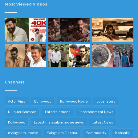
Most Viewed Videos
Channels
Actor Vijay
Bollywood
Bollywood Movie
cover story
Dulquer Salmaan
Entertainment
Entertainment News
Kollywood
Latest malayalam movie news
Latest News
malayalam-movie
Malayalam Cinema
Mammootty
Mohanlal