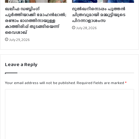
ഖലീഫ ഡബ്ബിംഗ്
ദുൽഖറിനൊപ്പം പുത്തൻ
പൂർത്തിയാക്കി മോഹൻലാൽ;
ചിത്രവുമായി മമ്മൂട്ടിയുടെ
രണ്ടാം ഭാഗത്തിനായുള്ള
പിറന്നാളാശംസ
കാത്തിരിപ്പ് തുടങ്ങിയെന്ന്
July 28, 2026
വൈശാഖ്
July 29, 2026
Leave a Reply
Your email address will not be published.
Required fields are marked
*
C
o
m
m
e