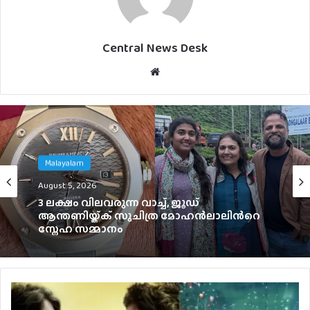
Central News Desk
Website
Malayalam
Malayalam
August 5, 2026
August 4, 2026
3 ലക്ഷം വിലവരുന്ന വാച്ച്, ജൂഡ്
ആന്തണിയ്ക്ക് സുചിത്ര മോഹൻലാലിൻറെ
സ്നേഹ സമ്മാനം
ഞെട്ടിക്കാൻ ഉർവശിയും ജോജുവും,
‘ആശ’യുടെ പോസ്റ്റർ പുറത്ത്; റിലീസ്
സെപ്റ്റംബർ 4-ന്