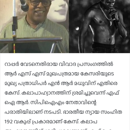
റാപ്പർ വേടനെതിരായ വിവാദ പ്രസംഗത്തിൽ
ആർ എസ് എസ് മുഖപത്രമായ കേസരിയുടെ
മുഖ്യ പത്രാധിപർ എൻ ആർ മധുവിന് എതിരെ
കേസ്. കലാപാഹ്വാനത്തിന് ശ്രമിച്ചുവെന്ന് എഫ്
ഐ ആർ. സിപിഐഎം നേതാവിന്റെ
പരാതിയിലാണ് നടപടി. ഭാരതീയ ന്യായ സംഹിത
192 വകുപ്പ് പ്രകാരമാണ് കേസ്. കലാപ