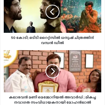
50 കോടി; ഒടിടി റൈറ്റ്സിൽ ധനുഷ് ചിത്രത്തിന്
വമ്പൻ ഡീൽ
കലാഭവൻ മണി മെമ്മോറിയൽ അവാർഡ് ; മികച്ച
നവാഗത സംവിധായകനായി മോഹൻലാൽ