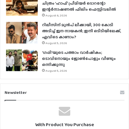
ചിത്രം ‘ഹാഫ്’ പ്രീമിയര്‍ ടൊറന്റോ
ഇന്റര്‍നാഷണല്‍ ഫിലിം ഫെസ്റ്റിവലില്‍
August 6, 2026
റിലീസിന് മുൻപ് ലീക്കായി, 300 കോടി
അടിച്ച് ജന നായകൻ; ഇനി ഒടിടിയിലേക്ക്,
എവിടെ കാണാം?
August 5, 2026
‘ഗപ്പി‘യുടെ പത്താം വാർഷികം;
ടൊവിനോയും ജോൺപോളും വീണ്ടും
ഒന്നിക്കുന്നു
August 5, 2026
Newsletter
With Product You Purchase