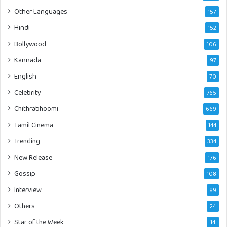
Other Languages
157
Hindi
152
Bollywood
106
Kannada
97
English
70
Celebrity
765
Chithrabhoomi
669
Tamil Cinema
144
Trending
334
New Release
176
Gossip
108
Interview
89
Others
24
Star of the Week
14