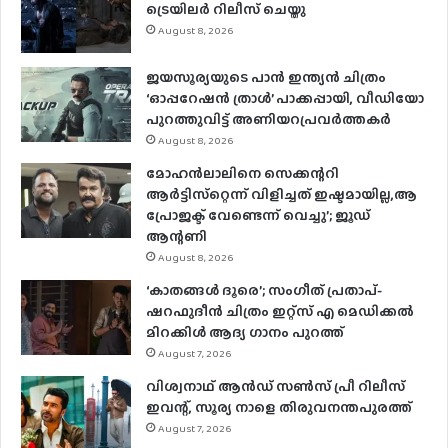
ട്രെയിലർ റിലീസ് ചെയ്തു
August 8, 2026
ജയസൂര്യയുടെ പാൻ ഇന്ത്യൻ ചിത്രം
‘ഓപ്പറേഷൻ ത്രാൾ’ പാക്കപ്പായി, വീഡിയോ
പുറത്തുവിട്ട് അണിയറപ്രവർത്തകർ
August 8, 2026
മോഹന്‍ലാലിനെ സെക്കന്ററി
ആര്‍ട്ടിസ്‌റ്റെന്ന് വിളിച്ചത് ഇഷ്ടമായില്ല,ആ
പ്രോജക്ട് വേണ്ടെന്ന് വെച്ചു’; ജൂഡ്
ആന്റണി
August 8, 2026
‘കാതങ്ങൾ ദൂരെ’; സംഗീത് പ്രതാപ്-
ഷറഫുദീൻ ചിത്രം ഇറ്റ്സ് എ മെഡിക്കൽ
മിറക്കിൾ ആദ്യ ഗാനം പുറത്ത്
August 7, 2026
വിശ്വനാഥ് ആന്‍ഡ് സണ്‍സ് പ്രീ റിലീസ്
ഇവന്റ്, സൂര്യ നാളെ തിരുവനന്തപുരത്ത്
August 7, 2026