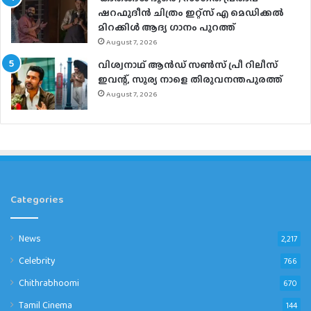
ഷറഫുദീൻ ചിത്രം ഇറ്റ്സ് എ മെഡിക്കൽ
മിറക്കിൾ ആദ്യ ഗാനം പുറത്ത്
August 7, 2026
വിശ്വനാഥ് ആന്‍ഡ് സണ്‍സ് പ്രീ റിലീസ്
ഇവന്റ്, സൂര്യ നാളെ തിരുവനന്തപുരത്ത്
August 7, 2026
Categories
News
2,217
Celebrity
766
Chithrabhoomi
670
Tamil Cinema
144