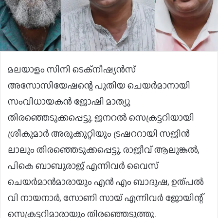
മലയാളം സിനി ടെക്നീഷ്യൻസ്
അസോസിയേഷന്റെ പുതിയ ചെയർമാനായി
സംവിധായകൻ ജോഷി മാത്യു
തിരഞ്ഞെടുക്കപ്പെട്ടു. ജനറൽ സെക്രട്ടറിയായി
ശ്രീകുമാർ അരൂക്കുറ്റിയും ട്രഷററായി സജിൻ
ലാലും തിരഞ്ഞെടുക്കപ്പെട്ടു. രാജീവ് ആലുങ്കൽ,
പികെ ബാബുരാജ് എന്നിവർ വൈസ്
ചെയർമാൻമാരായും എൻ എം ബാദുഷ, ഉത്പൽ
വി നായനാർ, സോണി സായ് എന്നിവർ ജോയിന്റ്
സെക്രട്ടറിമാരായും തിരഞ്ഞെടുത്തു.