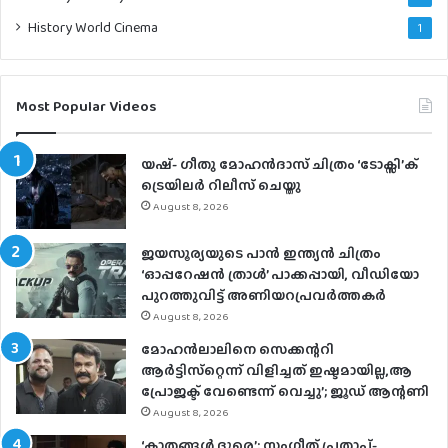
History World Cinema
1
Most Popular Videos
യഷ്- ​ഗീതു മോഹൻദാസ് ചിത്രം ‘ടോക്സി’ക്
ട്രെയിലർ റിലീസ് ചെയ്തു
August 8, 2026
ജയസൂര്യയുടെ പാൻ ഇന്ത്യൻ ചിത്രം
‘ഓപ്പറേഷൻ ത്രാൾ’ പാക്കപ്പായി, വീഡിയോ
പുറത്തുവിട്ട് അണിയറപ്രവർത്തകർ
August 8, 2026
മോഹന്‍ലാലിനെ സെക്കന്ററി
ആര്‍ട്ടിസ്‌റ്റെന്ന് വിളിച്ചത് ഇഷ്ടമായില്ല,ആ
പ്രോജക്ട് വേണ്ടെന്ന് വെച്ചു’; ജൂഡ് ആന്റണി
August 8, 2026
‘കാതങ്ങൾ ദൂരെ’; സംഗീത് പ്രതാപ്-