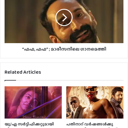
“ഫഫ, ഫഫ” ; മാരീസനിലെ ഗാനമെത്തി
Related Articles
യു/എ സർട്ടിഫിക്കറ്റുമായി
പതിനാറ് വര്‍ഷങ്ങള്‍ക്കു