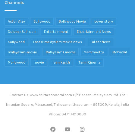
Channels
Actor Vijay
Bollywood
Bollywood Movie
cover story
Dulquer Salmaan
Entertainment
Entertainment News
Kollywood
Latest malayalam movie news
Latest News
malayalam-movie
Malayalam Cinema
Mammootty
Mohanlal
Mollywood
movie
rajinikanth
Tamil Cinema
Contact Us: www.chithrabhoomi.com C/f Panachi Malayalam Pvt. Ltd.
Niranjan Square, Manacaud, Thiruvananthapuram - 695009, Kerala, India
Phone: 0471 4010000
Facebook
YouTube
Instagram