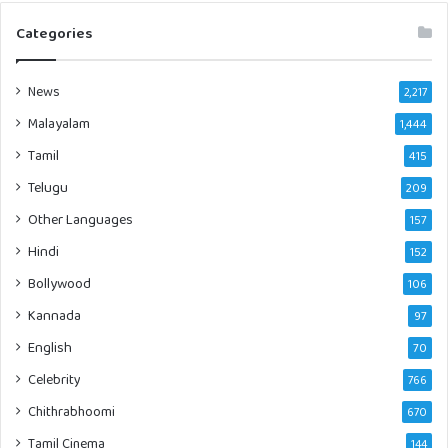
Categories
News
2,217
Malayalam
1,444
Tamil
415
Telugu
209
Other Languages
157
Hindi
152
Bollywood
106
Kannada
97
English
70
Celebrity
766
Chithrabhoomi
670
Tamil Cinema
144