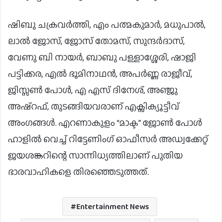
ഷിബു ചക്രവർത്തി, എം പത്മകുമാർ, മധുപാൽ,
ലാൽ ജോസ്, ജോസ് തോമസ്, സുന്ദർദാസ്,
വേണു ബി നായർ, ബാബു പള്ളാശ്ശേരി, ഷാജി
പട്ടിക്കര, എൽ ഭൂമിനാഥൻ, അപർണ്ണ രാജീവ്,
ജിസ്സൺ പോൾ, എ എസ് ദിനേശ്, അഞ്ജു
അഷ്റഫ്, തുടങ്ങിയവരാണ് എക്സിക്യൂട്ടീവ്
അംഗങ്ങൾ. എറണാകുളം “മാക്ട” ജോൺ പോൾ
ഹാളിൽ വെച്ച് റിട്ടേണിംഗ് ഓഫീസർ അഡ്വക്കേറ്റ്
ജയശങ്കറിന്റെ സാന്നിധ്യത്തിലാണ് പുതിയ
ഭാരവാഹികളെ തിരഞ്ഞെടുത്തത്.
Entertainment News