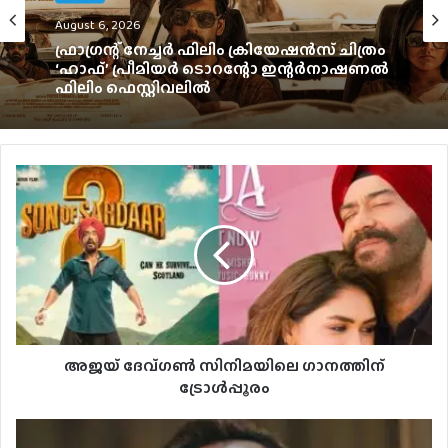
Malayalam
News
August 5, 2026
August 6, 2026
‘ഗപ്പി‘യുടെ പത്താം വാർഷികം;
ടൊവിനോയും ജോൺപോളും വീണ്ടും
ഒന്നിക്കുന്നു
ഫ്രാഗ്രന്റ് നേച്ചര്‍ ഫിലിം ക്രിയേഷന്‍സ് ചിത്രം
‘ഹാഫ്’ പ്രീമിയര്‍ ടൊറന്റോ ഇന്റര്‍നാഷണല്‍
ഫിലിം ഫെസ്റ്റിവലില്‍
അജയ് ദേവ്ഗൺ സിനിമയിലെ ഗാനത്തിന്
ട്രോൾപ്പൂരം