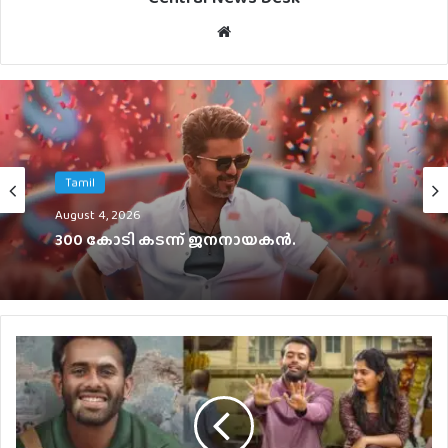
Website
English
Tamil
August 2, 2026
August 4, 2026
300 കോടി കടന്ന് ജനനായകൻ.
ഇന്ത്യയിൽ ഒഡീസി കളക്ഷനെ മറികടന്ന്
സ്‌പൈഡർമാൻ