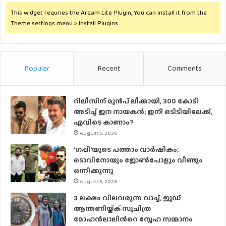
This widget requries the Arqam Lite Plugin, You can install it from the
Theme settings menu > Install Plugins.
Popular
Recent
Comments
റിലീസിന് മുൻപ് ലീക്കായി, 300 കോടി
അടിച്ച് ജന നായകൻ; ഇനി ഒടിടിയിലേക്ക്,
എവിടെ കാണാം?
August 5, 2026
‘ഗപ്പി‘യുടെ പത്താം വാർഷികം;
ടൊവിനോയും ജോൺപോളും വീണ്ടും
ഒന്നിക്കുന്നു
August 5, 2026
3 ലക്ഷം വിലവരുന്ന വാച്ച്, ജൂഡ്
ആന്തണിയ്ക്ക് സുചിത്ര
മോഹൻലാലിൻറെ സ്നേഹ സമ്മാനം