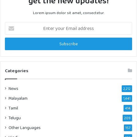
get the new updates!
Lorem ipsum dolor sit amet, consectetur.
Enter
your
Email
address
Categories
News
2,212
Malayalam
1,441
Tamil
414
Telugu
209
Other Languages
157