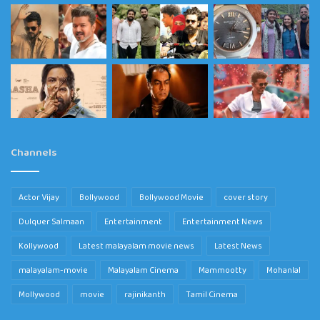
Channels
Actor Vijay
Bollywood
Bollywood Movie
cover story
Dulquer Salmaan
Entertainment
Entertainment News
Kollywood
Latest malayalam movie news
Latest News
malayalam-movie
Malayalam Cinema
Mammootty
Mohanlal
Mollywood
movie
rajinikanth
Tamil Cinema