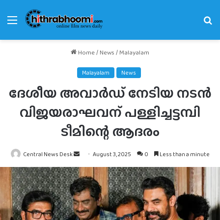
Menu
Se
fo
Home
/
News
/
Malayalam
Malayalam
News
ദേശീയ അവാർഡ് നേടിയ നടൻ
വിജയരാഘവന് പള്ളിച്ചട്ടമ്പി
ടീമിന്റെ ആദരം
Send
Central News Desk
August 3, 2025
0
Less than a minute
an
email