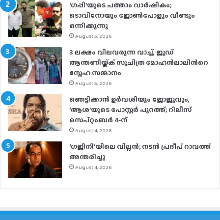
‘ഗപ്പി‘യുടെ പത്താം വാർഷികം;
ടൊവിനോയും ജോൺപോളും വീണ്ടും
ഒന്നിക്കുന്നു
August 5, 2026
3 ലക്ഷം വിലവരുന്ന വാച്ച്, ജൂഡ്
ആന്തണിയ്ക്ക് സുചിത്ര മോഹൻലാലിൻറെ
സ്നേഹ സമ്മാനം
August 5, 2026
ഞെട്ടിക്കാൻ ഉർവശിയും ജോജുവും,
‘ആശ’യുടെ പോസ്റ്റർ പുറത്ത്; റിലീസ്
സെപ്റ്റംബർ 4-ന്
August 4, 2026
‘ഗജിനി’യിലെ വില്ലൻ; നടൻ പ്രദീപ് റാവത്ത്
അന്തരിച്ചു
August 4, 2026