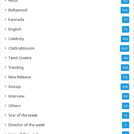
Hindi
152
Bollywood
106
Kannada
97
English
70
Celebrity
764
Chithrabhoomi
669
Tamil Cinema
144
Trending
334
New Release
176
Gossip
108
Interview
89
Others
24
Star of the Week
14
Director of the week
3