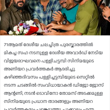
71ആമത് ദേശീയ ചലച്ചിത്ര പുരസ്കാരത്തിൽ
മികച്ച സഹ നടനുള്ള ദേശീയ അവാർഡ് നേടിയ
വിജയരാഘവനെ പള്ളിചട്ടമ്പി സിനിമയുടെ
അണിയറ പ്രവർത്തകർ ആദരിച്ചു.
കഴിഞ്ഞദിവസം പള്ളിച്ചട്ടമ്പിയുടെ സെറ്റിൽ
നടന്ന ചടങ്ങിൽ സംവിധായാകൻ ഡിജോ ജോസ്
ആന്റണി, നടൻ ടൊവിനോ തോമസ് അടക്കമുള്ള
സിനിമയുടെ പ്രധാന താരങ്ങളും അണിയറ
പ്രവർത്തകരും പങ്കെടുത്തു. പൂക്കാലം എന്ന