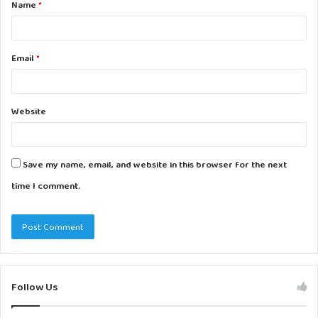
Name
*
*
Email
*
Website
Save my name, email, and website in this browser for the next
time I comment.
Follow Us