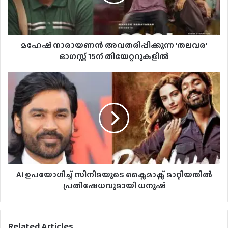
മഹേഷ് നാരായണൻ അവതരിപ്പിക്കുന്ന ‘തലവര’
ഓഗസ്റ്റ് 15ന് തിയേറ്ററുകളിൽ
AI ഉപയോഗിച്ച് സിനിമയുടെ ക്ലൈമാക്സ് മാറ്റിയതിൽ
പ്രതിഷേധവുമായി ധനുഷ്
Related Articles