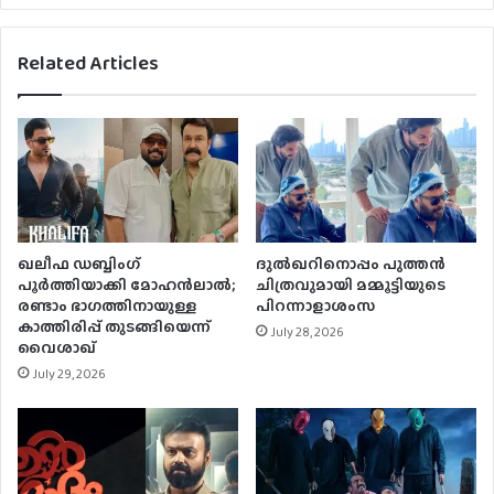
Related Articles
ഖലീഫ ഡബ്ബിംഗ്
ദുൽഖറിനൊപ്പം പുത്തൻ
പൂർത്തിയാക്കി മോഹൻലാൽ;
ചിത്രവുമായി മമ്മൂട്ടിയുടെ
രണ്ടാം ഭാഗത്തിനായുള്ള
പിറന്നാളാശംസ
കാത്തിരിപ്പ് തുടങ്ങിയെന്ന്
July 28, 2026
വൈശാഖ്
July 29, 2026