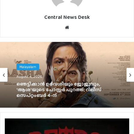
Central News Desk
Website
Malayalam
English
August 4, 2026
August 2, 2026
ഞെട്ടിക്കാൻ ഉർവശിയും ജോജുവും,
‘ആശ’യുടെ പോസ്റ്റർ പുറത്ത്; റിലീസ്
ഇന്ത്യയിൽ ഒഡീസി കളക്ഷനെ മറികടന്ന്
സെപ്റ്റംബർ 4-ന്
സ്‌പൈഡർമാൻ