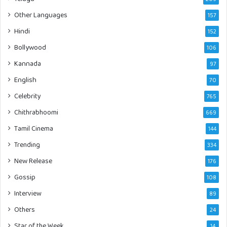
Other Languages
157
Hindi
152
Bollywood
106
Kannada
97
English
70
Celebrity
765
Chithrabhoomi
669
Tamil Cinema
144
Trending
334
New Release
176
Gossip
108
Interview
89
Others
24
Star of the Week
14