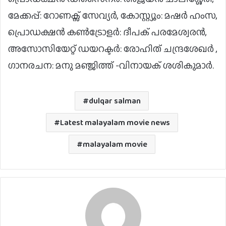
മേക്കപ്പ്: റോണക്സ് സേവ്യർ, കോസ്റ്റ്യൂം: മഷർ ഹംസ,
പ്രൊഡക്ഷൻ കൺട്രോളർ: ദീപക് പരമേശ്വരൻ,
അസോസിയേറ്റ് ഡയറക്ടർ: രോഹിത് ചന്ദ്രശേഖർ ,
ഗാനരചന: മനു മഞ്ജിത്ത് -വിനായക് ശശികുമാർ.
dulqar salman
Latest malayalam movie news
malayalam movie