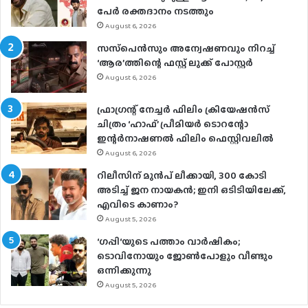
പേര്‍ രക്തദാനം നടത്തും
August 6, 2026
സസ്‌പെന്‍സും അന്വേഷണവും നിറച്ച്
‘ആര’ത്തിന്റെ ഫസ്റ്റ് ലുക്ക് പോസ്റ്റര്‍
August 6, 2026
ഫ്രാഗ്രന്റ് നേച്ചര്‍ ഫിലിം ക്രിയേഷന്‍സ്
ചിത്രം ‘ഹാഫ്’ പ്രീമിയര്‍ ടൊറന്റോ
ഇന്റര്‍നാഷണല്‍ ഫിലിം ഫെസ്റ്റിവലില്‍
August 6, 2026
റിലീസിന് മുൻപ് ലീക്കായി, 300 കോടി
അടിച്ച് ജന നായകൻ; ഇനി ഒടിടിയിലേക്ക്,
എവിടെ കാണാം?
August 5, 2026
‘ഗപ്പി‘യുടെ പത്താം വാർഷികം;
ടൊവിനോയും ജോൺപോളും വീണ്ടും
ഒന്നിക്കുന്നു
August 5, 2026