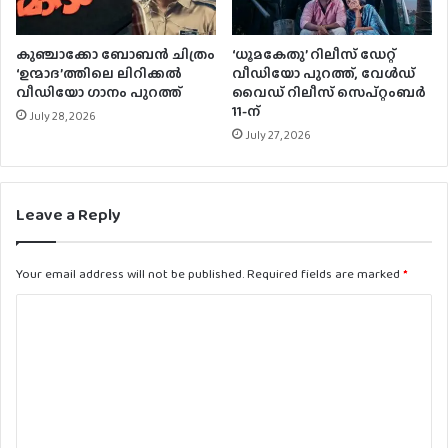
കുഞ്ചാക്കോ ബോബന്‍ ചിത്രം
‘ധൂമകേതു’ റിലീസ് ഡേറ്റ്
‘ഉന്മാദ’ത്തിലെ ലിറിക്കല്‍
വീഡിയോ പുറത്ത്, വേള്‍ഡ്
വീഡിയോ ഗാനം പുറത്ത്
വൈഡ് റിലീസ് സെപ്റ്റംബര്‍
11-ന്
July 28, 2026
July 27, 2026
Leave a Reply
Your email address will not be published.
Required fields are marked
*
C
o
m
m
e