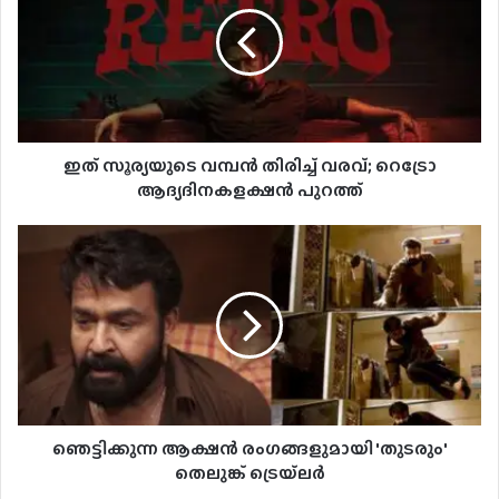
ഇത് സൂര്യയുടെ വമ്പൻ തിരിച്ച് വരവ്; റെട്രോ
ആദ്യദിനകളക്ഷൻ പുറത്ത്
ഞെട്ടിക്കുന്ന ആക്ഷന്‍ രംഗങ്ങളുമായി 'തുടരും'
തെലുങ്ക് ട്രെയ്‌ലര്‍