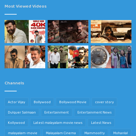
Most Viewed Videos
Channels
Actor Vijay
Bollywood
Bollywood Movie
cover story
Dulquer Salmaan
Entertainment
Entertainment News
Kollywood
Latest malayalam movie news
Latest News
malayalam-movie
Malayalam Cinema
Mammootty
Mohanlal