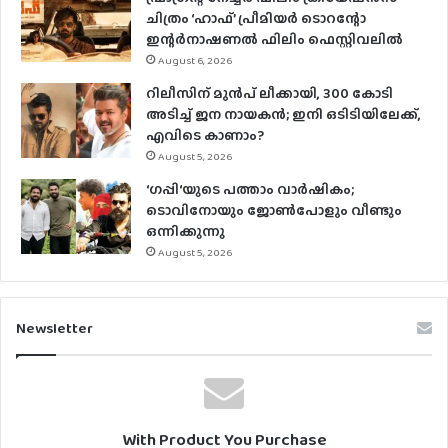
ചിത്രം ‘ഹാഫ്’ പ്രീമിയര്‍ ടൊറന്റോ
ഇന്റര്‍നാഷണല്‍ ഫിലിം ഫെസ്റ്റിവലില്‍
August 6, 2026
റിലീസിന് മുൻപ് ലീക്കായി, 300 കോടി
അടിച്ച് ജന നായകൻ; ഇനി ഒടിടിയിലേക്ക്,
എവിടെ കാണാം?
August 5, 2026
‘ഗപ്പി‘യുടെ പത്താം വാർഷികം;
ടൊവിനോയും ജോൺപോളും വീണ്ടും
ഒന്നിക്കുന്നു
August 5, 2026
Newsletter
With Product You Purchase