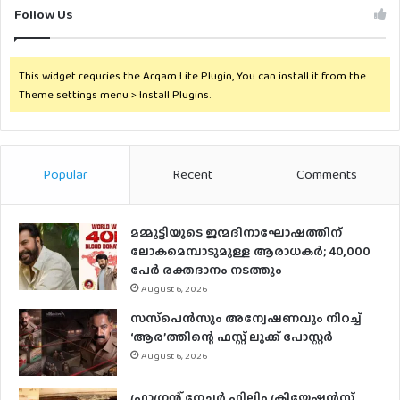
Follow Us
This widget requries the Arqam Lite Plugin, You can install it from the
Theme settings menu > Install Plugins.
Popular
Recent
Comments
മമ്മൂട്ടിയുടെ ജന്മദിനാഘോഷത്തിന്
ലോകമെമ്പാടുമുള്ള ആരാധകര്‍; 40,000
പേര്‍ രക്തദാനം നടത്തും
August 6, 2026
സസ്‌പെന്‍സും അന്വേഷണവും നിറച്ച്
‘ആര’ത്തിന്റെ ഫസ്റ്റ് ലുക്ക് പോസ്റ്റര്‍
August 6, 2026
ഫ്രാഗ്രന്റ് നേച്ചര്‍ ഫിലിം ക്രിയേഷന്‍സ്