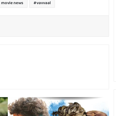
m movie news
vavvaal
ജര്‍മനിയിലെ ഇന്ത്യന്‍ ഫിലിം
ഫെസ്റ്റിവലില്‍ പുരസ്‌കാരനേട്ടവുമായി
ടോവിനോ തോമസ് ചിത്രം ‘നരിവേട്ട’
യു/എ സർട്ടിഫിക്കറ്റുമായി
വിസ്മയയുടെ ‘തുടക്കം’; റിലീസ് ഓഗസ്റ്റ്
7-ന്!
പതിനാറ് വര്‍ഷങ്ങള്‍ക്കു ശേഷം,
ലിജോ-ഇന്ദ്രജിത്ത് ചിത്രം
‘നായകന്‍’തീയേറ്ററുകളിലേക്ക്
സസ്‌പെന്‍സും അന്വേഷണവും നിറച്ച്
‘ആര’ത്തിന്റെ ഫസ്റ്റ് ലുക്ക് പോസ്റ്റര്‍
‘ഗപ്പി‘യുടെ പത്താം വാർഷികം;
ടൊവിനോയും ജോൺപോളും വീണ്ടും
ഒന്നിക്കുന്നു