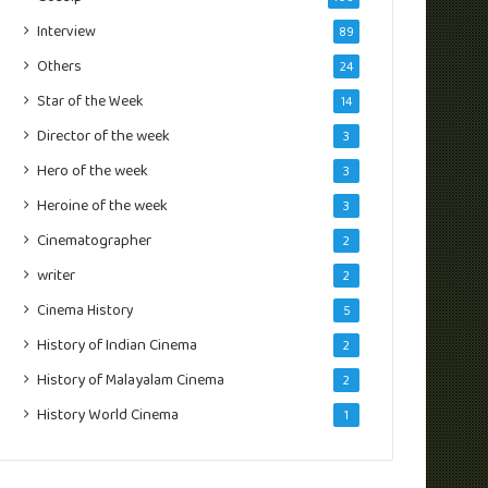
Interview
89
Others
24
Star of the Week
14
Director of the week
3
Hero of the week
3
Heroine of the week
3
Cinematographer
2
writer
2
Cinema History
5
History of Indian Cinema
2
History of Malayalam Cinema
2
History World Cinema
1