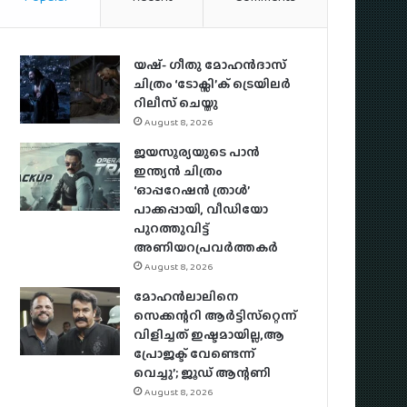
യഷ്- ​ഗീതു മോഹൻദാസ്
ചിത്രം ‘ടോക്സി’ക് ട്രെയിലർ
റിലീസ് ചെയ്തു
August 8, 2026
ജയസൂര്യയുടെ പാൻ
ഇന്ത്യൻ ചിത്രം
‘ഓപ്പറേഷൻ ത്രാൾ’
പാക്കപ്പായി, വീഡിയോ
പുറത്തുവിട്ട്
അണിയറപ്രവർത്തകർ
August 8, 2026
മോഹന്‍ലാലിനെ
സെക്കന്ററി ആര്‍ട്ടിസ്‌റ്റെന്ന്
വിളിച്ചത് ഇഷ്ടമായില്ല,ആ
പ്രോജക്ട് വേണ്ടെന്ന്
വെച്ചു’; ജൂഡ് ആന്റണി
August 8, 2026