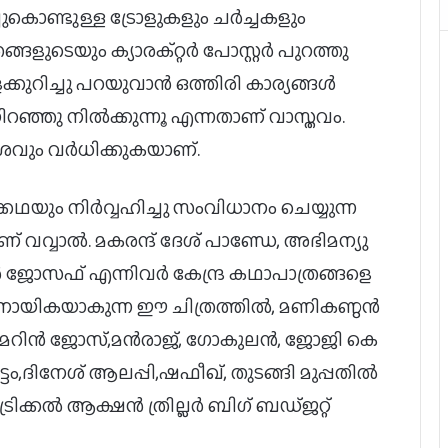
കൊണ്ടുള്ള ട്രോളുകളും ചർച്ചകളും
്ങളുടെയും ക്യാരക്റ്റർ പോസ്റ്റർ പുറത്തു
കുറിച്ചു പറയുവാൻ ഒത്തിരി കാര്യങ്ങൾ
നിറഞ്ഞു നിൽക്കുന്നൂ എന്നതാണ് വാസ്തവം.
ശവും വർധിക്കുകയാണ്.
യും നിർവ്വഹിച്ചു സംവിധാനം ചെയ്യുന്ന
ണ് വവ്വാൽ. മകരന്ദ് ദേശ് പാണ്ഡേ, അഭിമന്യു
ജോസഫ് എന്നിവർ കേന്ദ്ര കഥാപാത്രങ്ങളെ
കർ നായികയാകുന്ന ഈ ചിത്രത്തിൽ, മണികണ്ഠൻ
,മെറിൻ ജോസ്,മൻരാജ്, ഗോകുലൻ, ജോജി കെ
ടം,ദിനേശ് ആലപ്പി,ഷഫീഖ്, തുടങ്ങി മുപ്പതിൽ
ിക്കൽ ആക്ഷൻ ത്രില്ലർ ബിഗ് ബഡ്ജറ്റ്