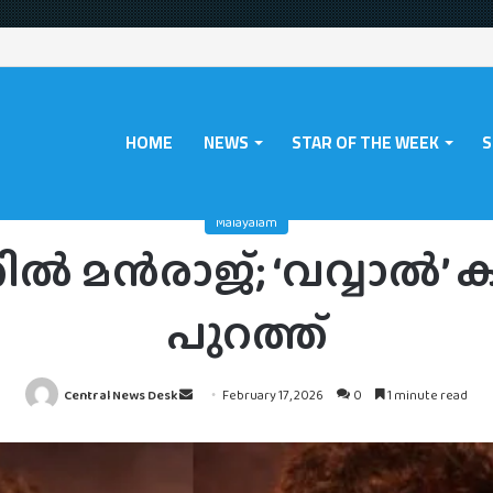
HOME
NEWS
STAR OF THE WEEK
S
/
News
/
Malayalam
/
വേറിട്ട വേഷത്തിൽ മൻരാജ്; ‘വവ്വാൽ’ ക്യാരക്ടർ പോസ്റ്റ
Malayalam
ൽ മൻരാജ്; ‘വവ്വാൽ’ ക്
പുറത്ത്
Send
Central News Desk
February 17, 2026
0
1 minute read
an
email