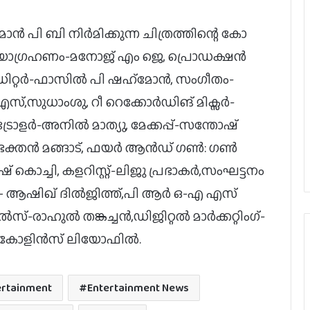
ി ബി നിർമിക്കുന്ന ചിത്രത്തിന്റെ കോ
ായാ​ഗ്രഹണം-മനോജ് എം ജെ, പ്രൊഡക്ഷൻ
്റർ-ഫാസിൽ പി ഷഹ്‌മോൻ, സം​ഗീതം-
,സുധാംശു, റീ റെക്കോർഡിങ് മിക്സർ-
ർ-അനിൽ മാത്യു, മേക്കപ്പ്-സന്തോഷ്
 ഭക്തൻ മങ്ങാട്, ഫയർ ആൻഡ് ഗൺ: ഗൺ
 കൊച്ചി, കളറിസ്റ്റ്-ലിജു പ്രഭാകർ,സംഘട്ടനം
റ് – ആഷിഖ് ദിൽജിത്ത്,പി ആർ ഒ-എ എസ്
സ്-രാഹുൽ തങ്കച്ചൻ,ഡിജിറ്റൽ മാർക്കറ്റിം​ഗ്-
ഇൻഡസ്ട്രി ഹിറ്റ് ചിത്രത്തിന് ശേഷം
 – കോളിൻസ് ലിയോഫിൽ.
പുതിയ ചിത്രം പ്രഖ്യാപിച്ച് ഹാഷിർ,
ടൈറ്റിൽ പുറത്ത്
ertainment
Entertainment News
ബാലന്‍: ദി ബോയ് ഒടിടിയിലേക്ക്