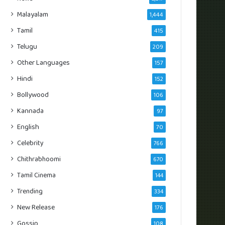
Malayalam
1,444
Tamil
415
Telugu
209
Other Languages
157
Hindi
152
Bollywood
106
Kannada
97
English
70
Celebrity
766
Chithrabhoomi
670
Tamil Cinema
144
Trending
334
New Release
176
Gossip
108