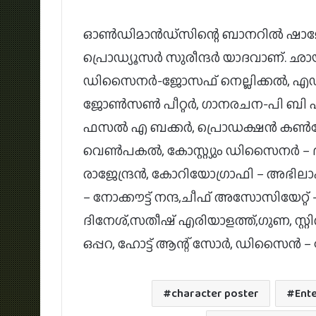
ഓൺഡിമാൻഡ്‌സിന്റെ ബാനറിൽ ഷാമോൻ പ
പ്രൊഡ്യൂസർ സുരീന്ദർ യാദവാണ്. ഛ
ഡിസൈനർ-ജോസഫ് നെല്ലിക്കൽ, എഡിറ
ജോൺസൺ പീറ്റർ, ഗാനരചന-പി ബി എസ്
ഫസൽ എ ബക്കർ, പ്രൊഡക്ഷൻ കൺട്രോള
വെൺപകൽ, കോസ്റ്റ്യും ഡിസൈനർ –
രാജേന്ദ്രൻ, കോറിയോഗ്രാഫി – അഭിലാഷ്
– നോക്കൗട്ട് നന്ദ,ചീഫ് അസോസിയേറ്
ദിനേശ്,സതീഷ് എരിയാളത്ത്,ഗുണ, സ്റ്റിൽ
ഒപ്പറ, ഹോട്ട് ആന്റ് സോർ, ഡിസൈൻ
character poster
Ent