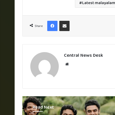
Latest malayala
Facebook
Share via Email
Share
Central News Desk
Website
Read Next