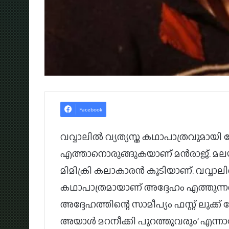
Facebook
വവ്വാലിൽ വ്യത്യസ്ത കഥാപാത്രവുമായി പ
എത്താനൊരുങ്ങുകയാണ് മൻരാജ്. മലയ
മിമിക്രി കലാകാരൻ കൂടിയാണ്. വവ്വാല
കഥാപാത്രമായാണ് അദ്ദേഹം എത്തുന്നത്
അദ്ദേഹത്തിന്റെ സാമീപ്യം ഫസ്റ്റ് ലുക്ക
അയാൾ മറനീക്കി പുറത്തുവരും’ എ