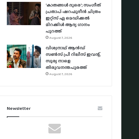
‘കാതങ്ങൾ ദൂരെ’; സംഗീത്
പ്രതാപ്-ഷറഫുദീൻ ചിത്രം
ഇറ്റ്സ് എ മെഡിക്കൽ
മിറക്കിൾ ആദ്യ ഗാനം
പുറത്ത്
August 7, 2026
വിശ്വനാഥ് ആന്‍ഡ്
സണ്‍സ് പ്രീ റിലീസ് ഇവന്റ്,
സൂര്യ നാളെ
തിരുവനന്തപുരത്ത്
August 7, 2026
Newsletter