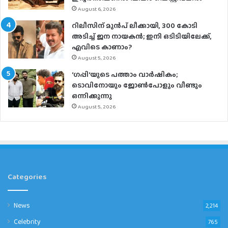
August 6, 2026
റിലീസിന് മുൻപ് ലീക്കായി, 300 കോടി
അടിച്ച് ജന നായകൻ; ഇനി ഒടിടിയിലേക്ക്,
എവിടെ കാണാം?
August 5, 2026
‘ഗപ്പി‘യുടെ പത്താം വാർഷികം;
ടൊവിനോയും ജോൺപോളും വീണ്ടും
ഒന്നിക്കുന്നു
August 5, 2026
Categories
News
2,214
Celebrity
765