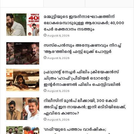
മമ്മൂട്ടിയുടെ ജന്മദിനാഘോഷത്തിന്
ലോകമെമ്പാടുമുള്ള ആരാധകര്‍; 40,000
പേര്‍ രക്തദാനം നടത്തും
August 6, 2026
സസ്‌പെന്‍സും അന്വേഷണവും നിറച്ച്
‘ആര’ത്തിന്റെ ഫസ്റ്റ് ലുക്ക് പോസ്റ്റര്‍
August 6, 2026
ഫ്രാഗ്രന്റ് നേച്ചര്‍ ഫിലിം ക്രിയേഷന്‍സ്
ചിത്രം ‘ഹാഫ്’ പ്രീമിയര്‍ ടൊറന്റോ
ഇന്റര്‍നാഷണല്‍ ഫിലിം ഫെസ്റ്റിവലില്‍
August 6, 2026
റിലീസിന് മുൻപ് ലീക്കായി, 300 കോടി
അടിച്ച് ജന നായകൻ; ഇനി ഒടിടിയിലേക്ക്,
എവിടെ കാണാം?
August 5, 2026
‘ഗപ്പി‘യുടെ പത്താം വാർഷികം;