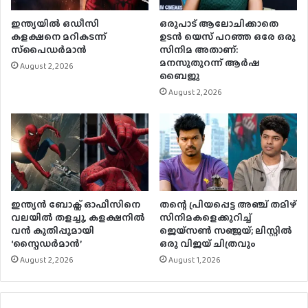
ഇന്ത്യയിൽ ഒഡീസി
ഒരുപാട് ആലോചിക്കാതെ
കളക്ഷനെ മറികടന്ന്
ഉടൻ യെസ് പറഞ്ഞ ഒരേ ഒരു
സ്‌പൈഡർമാൻ
സിനിമ അതാണ്:
മനസുതുറന്ന് ആർഷ
August 2, 2026
ബൈജു
August 2, 2026
ഇന്ത്യൻ ബോക്സ് ഓഫീസിനെ
തന്റെ പ്രിയപ്പെട്ട അഞ്ച് തമിഴ്
വലയിൽ തളച്ചു, കളക്ഷനിൽ
സിനിമകളെക്കുറിച്ച്
വന്‍ കുതിപ്പുമായി
ജെയ്‌സൺ സഞ്ജയ്; ലിസ്റ്റിൽ
‘സ്പൈഡര്‍മാന്‍’
ഒരു വിജയ് ചിത്രവും
August 2, 2026
August 1, 2026