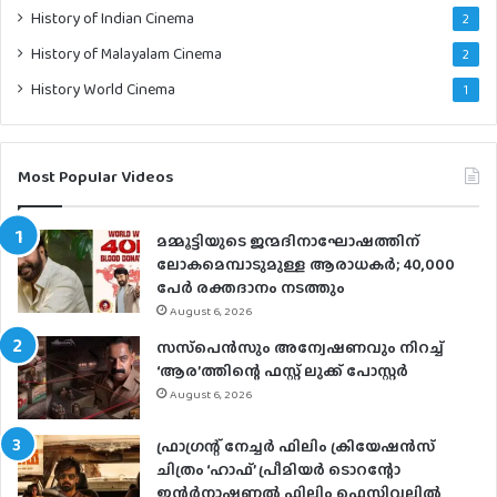
History of Indian Cinema
2
History of Malayalam Cinema
2
History World Cinema
1
Most Popular Videos
മമ്മൂട്ടിയുടെ ജന്മദിനാഘോഷത്തിന്
ലോകമെമ്പാടുമുള്ള ആരാധകര്‍; 40,000
പേര്‍ രക്തദാനം നടത്തും
August 6, 2026
സസ്‌പെന്‍സും അന്വേഷണവും നിറച്ച്
‘ആര’ത്തിന്റെ ഫസ്റ്റ് ലുക്ക് പോസ്റ്റര്‍
August 6, 2026
ഫ്രാഗ്രന്റ് നേച്ചര്‍ ഫിലിം ക്രിയേഷന്‍സ്
ചിത്രം ‘ഹാഫ്’ പ്രീമിയര്‍ ടൊറന്റോ
ഇന്റര്‍നാഷണല്‍ ഫിലിം ഫെസ്റ്റിവലില്‍