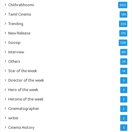
Chithrabhoomi
669
Tamil Cinema
144
Trending
334
New Release
176
Gossip
108
Interview
89
Others
24
Star of the Week
14
Director of the week
3
Hero of the week
3
Heroine of the week
3
Cinematographer
2
writer
2
Cinema History
5