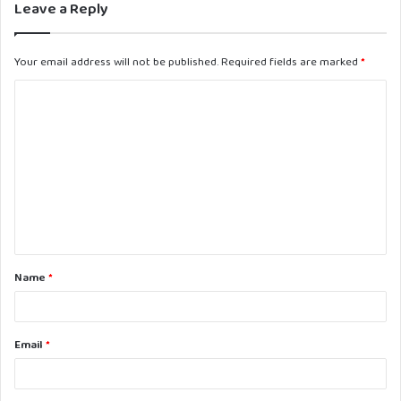
Leave a Reply
Your email address will not be published.
Required fields are marked
*
C
o
m
m
e
n
t
Name
*
*
Email
*