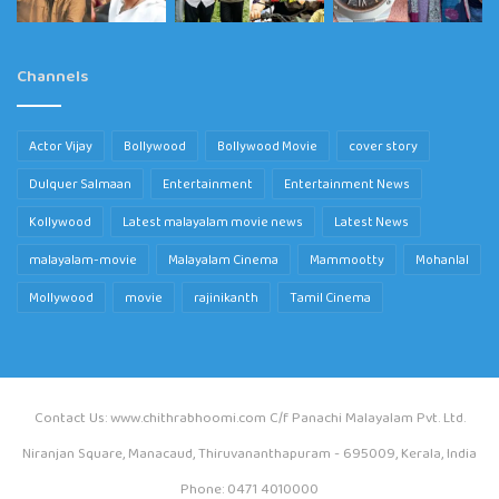
Channels
Actor Vijay
Bollywood
Bollywood Movie
cover story
Dulquer Salmaan
Entertainment
Entertainment News
Kollywood
Latest malayalam movie news
Latest News
malayalam-movie
Malayalam Cinema
Mammootty
Mohanlal
Mollywood
movie
rajinikanth
Tamil Cinema
Contact Us: www.chithrabhoomi.com C/f Panachi Malayalam Pvt. Ltd.
Niranjan Square, Manacaud, Thiruvananthapuram - 695009, Kerala, India
Phone: 0471 4010000