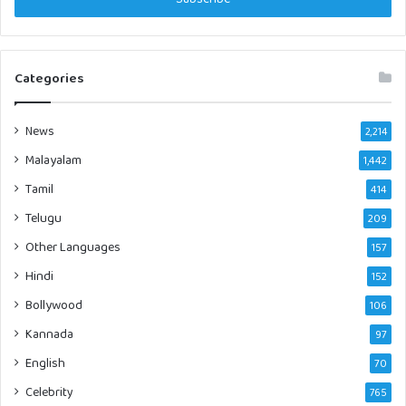
Categories
News
2,214
Malayalam
1,442
Tamil
414
Telugu
209
Other Languages
157
Hindi
152
Bollywood
106
Kannada
97
English
70
Celebrity
765