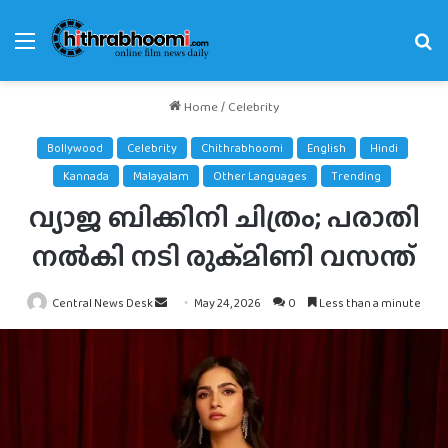
Menu
Se
fo
Home
/
Celebrity
Bollywood
Celebrity
Chithrabhoomi
English
Hindi
Kannada
Malayalam
Other Languages
Trending
വ്യാജ ബിക്കിനി ചിത്രം; പരാതി
നല്‍കി നടി രുക്മിണി വസന്ത്
Send
Central News Desk
May 24, 2026
0
Less than a minute
an
email