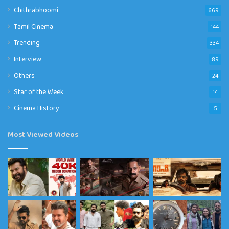
Chithrabhoomi
669
Tamil Cinema
144
Trending
334
Interview
89
Others
24
Star of the Week
14
Cinema History
5
Most Viewed Videos