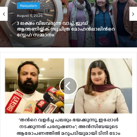
Malayalam
Malayalam
August 4, 2026
August 5, 2026
ഞെട്ടിക്കാൻ ഉർവശിയും ജോജുവും,
‘ആശ’യുടെ പോസ്റ്റർ പുറത്ത്; റിലീസ്
സെപ്റ്റംബർ 4-ന്
3 ലക്ഷം വിലവരുന്ന വാച്ച്, ജൂഡ്
ആന്തണിയ്ക്ക് സുചിത്ര മോഹൻലാലിൻറെ
സ്നേഹ സമ്മാനം
‘തന്‍റെ വളർച്ച പലരും ഭയക്കുന്നു, ഇപ്പോൾ
നടക്കുന്നത് പരദൂഷണം’; അൻസിബയുടെ
ആരോപണത്തിൽ മറുപടിയുമായി ടിനി ടോം