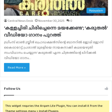
Malayalam
Central News Desk
November 30, 2025
0
‘കള്ളച്ചിരി ചിരിച്ചെന്നെ മയക്കേണ്ട’; ‘കരുതൽ’
വീഡിയോ ഗാനം പുറത്ത്
ഡ്രീംസ് ഓൺ സ്ക്രീൻ പ്രൊഡക്ഷൻസിന്റെ ബാനറിൽ ജോമി ജോസ്
കൈപ്പാറേട്ട് പ്രശാന്ത് മുരളിയെ നായകനാക്കി കഥയെഴുതി
സംവിധാനം ചെയ്യുന്ന ‘കരുതൽ’ എന്ന ചിത്രത്തിന്റെ ലിറിക്കൽ
വീഡിയോ ഗാനം…
Read More »
Follow Us
This widget requries the Arqam Lite Plugin, You can install it from the
Theme settings menu > Install Plugins.