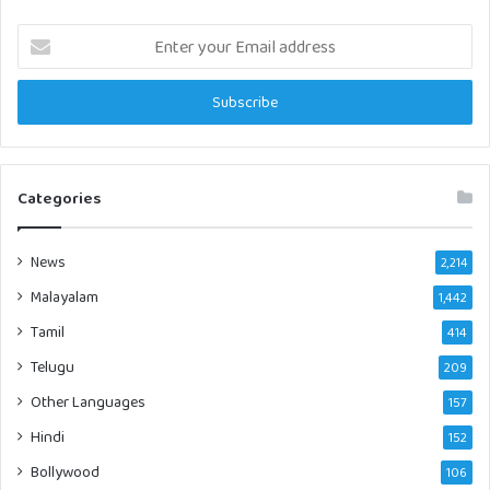
Enter
your
Email
address
Categories
News
2,214
Malayalam
1,442
Tamil
414
Telugu
209
Other Languages
157
Hindi
152
Bollywood
106