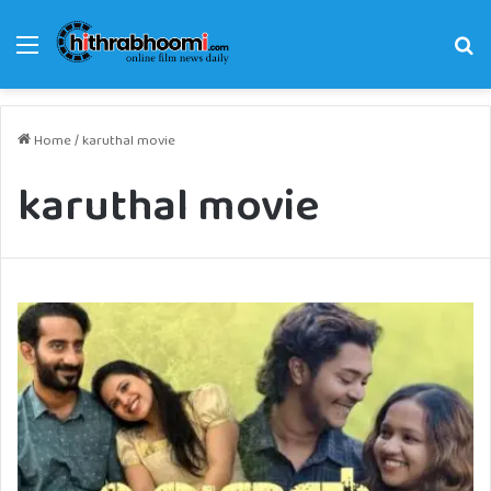
Menu
Se
fo
Home
/
karuthal movie
karuthal movie