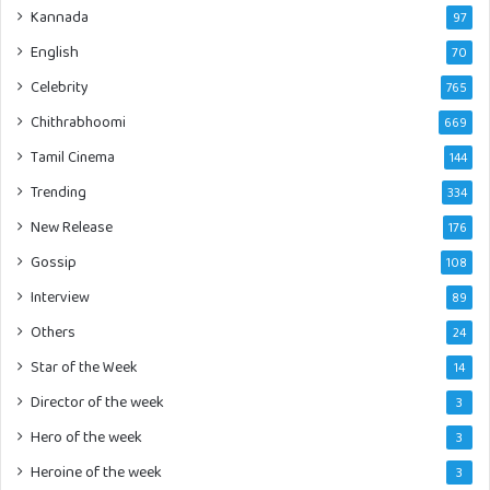
Kannada
97
English
70
Celebrity
765
Chithrabhoomi
669
Tamil Cinema
144
Trending
334
New Release
176
Gossip
108
Interview
89
Others
24
Star of the Week
14
Director of the week
3
Hero of the week
3
Heroine of the week
3