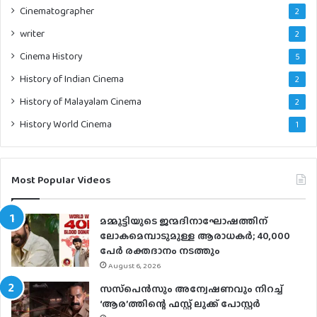
Cinematographer
2
writer
2
Cinema History
5
History of Indian Cinema
2
History of Malayalam Cinema
2
History World Cinema
1
Most Popular Videos
മമ്മൂട്ടിയുടെ ജന്മദിനാഘോഷത്തിന്
ലോകമെമ്പാടുമുള്ള ആരാധകര്‍; 40,000
പേര്‍ രക്തദാനം നടത്തും
August 6, 2026
സസ്‌പെന്‍സും അന്വേഷണവും നിറച്ച്
‘ആര’ത്തിന്റെ ഫസ്റ്റ് ലുക്ക് പോസ്റ്റര്‍