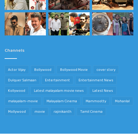
Channels
Actor Vijay
Bollywood
Bollywood Movie
cover story
Dulquer Salmaan
Entertainment
Entertainment News
Kollywood
Latest malayalam movie news
Latest News
malayalam-movie
Malayalam Cinema
Mammootty
Mohanlal
Mollywood
movie
rajinikanth
Tamil Cinema