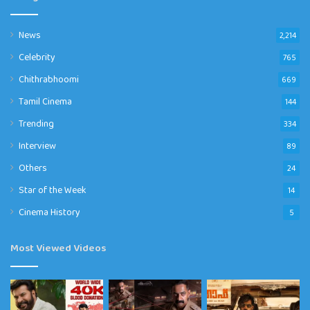
News
2,214
Celebrity
765
Chithrabhoomi
669
Tamil Cinema
144
Trending
334
Interview
89
Others
24
Star of the Week
14
Cinema History
5
Most Viewed Videos