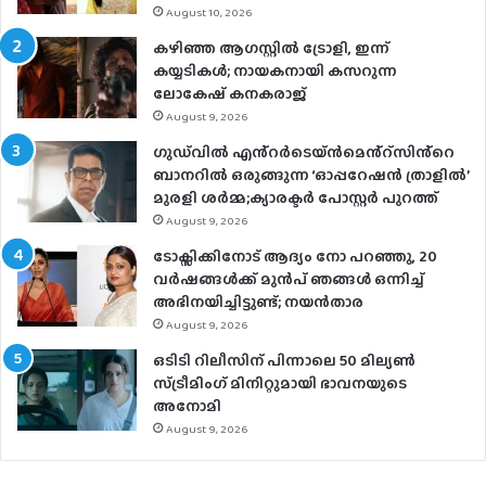
August 10, 2026
കഴിഞ്ഞ ആഗസ്റ്റിൽ ട്രോളി, ഇന്ന്
കയ്യടികൾ; നായകനായി കസറുന്ന
ലോകേഷ് കനകരാജ്
August 9, 2026
ഗുഡ്‌വിൽ എൻ്റർടെയ്ൻമെൻ്റ്സിൻ്റെ
ബാനറിൽ ഒരുങ്ങുന്ന ‘ഓപ്പറേഷൻ ത്രാളിൽ’
മുരളി ശർമ്മ;ക്യാരക്ടർ പോസ്റ്റർ പുറത്ത്
August 9, 2026
ടോക്സിക്കിനോട് ആദ്യം നോ പറഞ്ഞു, 20
വർഷങ്ങൾക്ക് മുൻപ് ഞങ്ങൾ ഒന്നിച്ച്
അഭിനയിച്ചിട്ടുണ്ട്; നയൻ‌താര
August 9, 2026
ഒടിടി റിലീസിന് പിന്നാലെ 50 മില്യൺ
സ്ട്രീമിം​ഗ് മിനിറ്റുമായി ഭാവനയുടെ
അനോമി
August 9, 2026