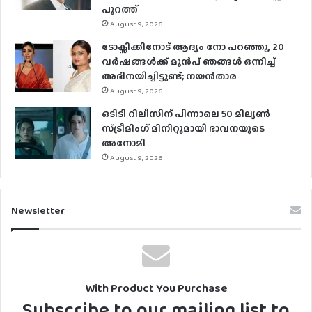
പുറത്ത്
August 9, 2026
ടോക്സിക്കിനോട് ആദ്യം നോ പറഞ്ഞു, 20
വർഷങ്ങൾക്ക് മുൻപ് ഞങ്ങൾ ഒന്നിച്ച്
അഭിനയിച്ചിട്ടുണ്ട്; നയൻ‌താര
August 9, 2026
ഒടിടി റിലീസിന് പിന്നാലെ 50 മില്യൺ
സ്ട്രീമിം​ഗ് മിനിറ്റുമായി ഭാവനയുടെ
അനോമി
August 9, 2026
Newsletter
With Product You Purchase
Subscribe to our mailing list to