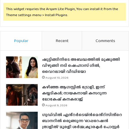
This widget requries the Arqam Lite Plugin, You can install it from the
Theme settings menu > Install Plugins.
Popular
Recent
Comments
ഷൂട്ടിങ്ങിനിടെ അബദ്ധത്തില്‍ മൂക്കുത്തി
വിഴുങ്ങി നടി ഷെഹ്നാസ് ഗില്‍,
വൈറലായി വീഡിയോ
August 10, 2026
കഴിഞ്ഞ ആഗസ്റ്റിൽ ട്രോളി, ഇന്ന്
കയ്യടികൾ; നായകനായി കസറുന്ന
ലോകേഷ് കനകരാജ്
August 9, 2026
ഗുഡ്‌വിൽ എൻ്റർടെയ്ൻമെൻ്റ്സിൻ്റെ
ബാനറിൽ ഒരുങ്ങുന്ന ‘ഓപ്പറേഷൻ
ത്രാളിൽ’ മുരളി ശർമ്മ;ക്യാരക്ടർ പോസ്റ്റർ