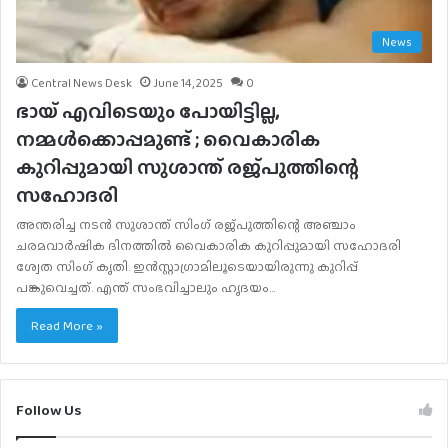
News
Central News Desk
June 14, 2025
0
ഭായ് എവിടെയും പോയിട്ടില്ല,
നമ്മൾക്കൊപ്പമുണ്ട് ; വൈകാരിക
കുറിപ്പുമായി സുശാന്ത് രജ്പുത്തിന്റെ
സഹോദരി
അന്തരിച്ച നടൻ സുശാന്ത് സിംഗ് രജ്പുത്തിന്റെ അഞ്ചാം
ചരമവാർഷിക ദിനത്തിൽ വൈകാരിക കുറിപ്പുമായി സഹോദരി
ശ്വേത സിംഗ് കൃതി. ഇൻസ്റ്റാഗ്രാമിലൂടെയായിരുന്നു കുറിപ്പ്
പങ്കുവെച്ചത്. എന്ത് സംഭവിച്ചാലും ഹൃദയം…
Read More »
Follow Us