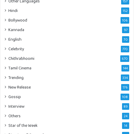
Other Languages
157
Hindi
152
Bollywood
106
Kannada
97
English
70
Celebrity
770
Chithrabhoomi
670
Tamil Cinema
144
Trending
334
New Release
176
Gossip
108
Interview
89
Others
24
Star of the Week
14