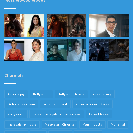
Most Viewed Videos
Channels
Actor Vijay
Bollywood
Bollywood Movie
cover story
Dulquer Salmaan
Entertainment
Entertainment News
Kollywood
Latest malayalam movie news
Latest News
malayalam-movie
Malayalam Cinema
Mammootty
Mohanlal