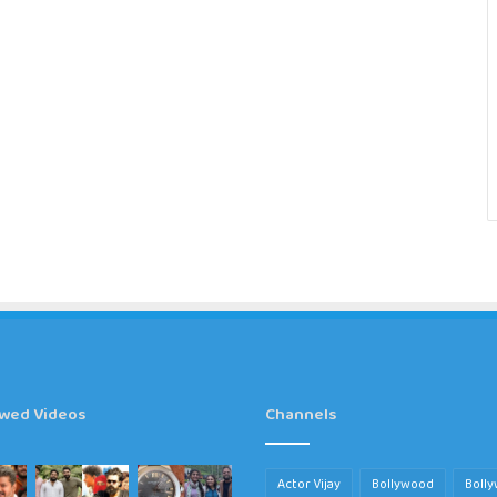
ewed Videos
Channels
Actor Vijay
Bollywood
Boll