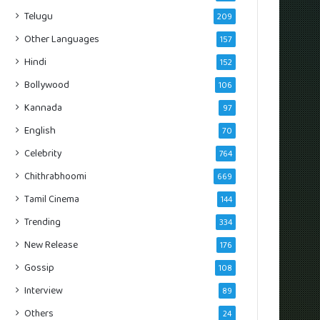
Telugu
209
Other Languages
157
Hindi
152
Bollywood
106
Kannada
97
English
70
Celebrity
764
Chithrabhoomi
669
Tamil Cinema
144
Trending
334
New Release
176
Gossip
108
Interview
89
Others
24