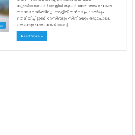
സൂപ്പർതാരമാണ് അജിത് കുമാർ. അഭിനയം പോലെ
തന്നെ റേസിങ്ങിലും അജിത് തന്‍റെ പ്രാഗൽഭ്യം
തെളിയിച്ചിട്ടുണ്ട്. റേസിങ്ങും സിനിമയും ഒരുപോലെ
കൊണ്ടുപോകാനാണ് തന്റെ…
ws
Read More »