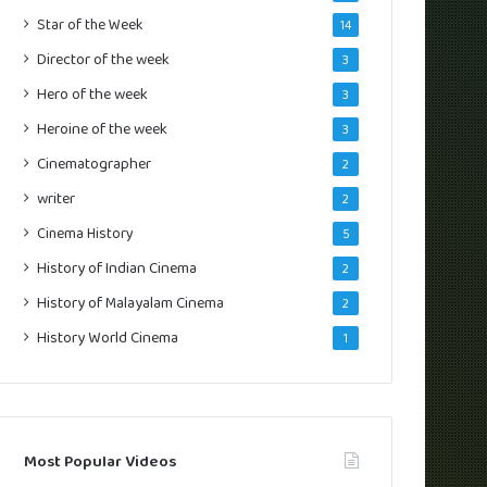
Star of the Week
14
Director of the week
3
Hero of the week
3
Heroine of the week
3
Cinematographer
2
writer
2
Cinema History
5
History of Indian Cinema
2
History of Malayalam Cinema
2
History World Cinema
1
Most Popular Videos