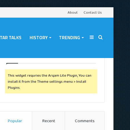
About
Contact Us
TAR TALKS
HISTORY
TRENDING
Sidebar
Search
Follow Us
This widget requries the Arqam Lite Plugin, You can
for
install it from the Theme settings menu > Install
Plugins.
Popular
Recent
Comments