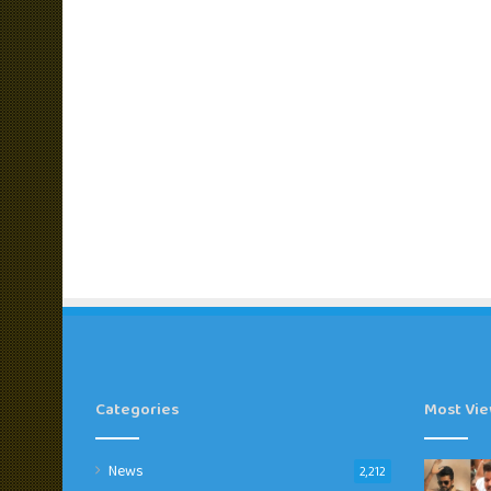
Categories
Most Vi
News
2,212