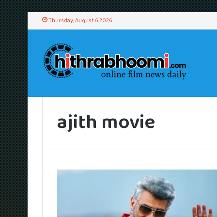
Thursday, August 6 2026
Home
/
ajith movie
ajith movie