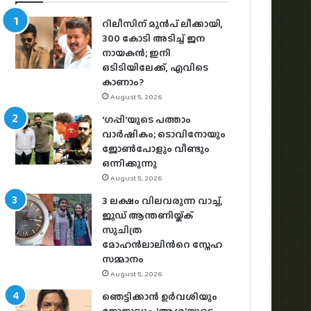
റിലീസിന് മുൻപ് ലീക്കായി,
300 കോടി അടിച്ച് ജന
നായകൻ; ഇനി
ഒടിടിയിലേക്ക്, എവിടെ
കാണാം?
August 5, 2026
‘ഗപ്പി‘യുടെ പത്താം
വാർഷികം; ടൊവിനോയും
ജോൺപോളും വീണ്ടും
ഒന്നിക്കുന്നു
August 5, 2026
3 ലക്ഷം വിലവരുന്ന വാച്ച്,
ജൂഡ് ആന്തണിയ്ക്ക്
സുചിത്ര
മോഹൻലാലിൻറെ സ്നേഹ
സമ്മാനം
August 5, 2026
ഞെട്ടിക്കാൻ ഉർവശിയും