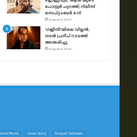
ജോജുവും, ‘ആശ’യുടെ
പോസ്റ്റർ പുറത്ത്; റിലീസ്
സെപ്റ്റംബർ 4-ന്
August 4, 2026
‘ഗജിനി’യിലെ വില്ലൻ;
നടൻ പ്രദീപ് റാവത്ത്
അന്തരിച്ചു
August 4, 2026
ywood Movie
cover story
Dulquer Salmaan