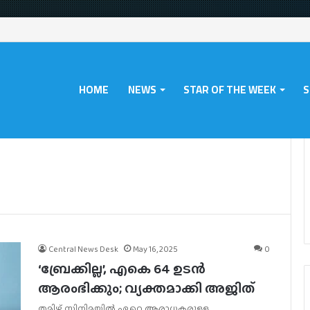
HOME
NEWS
STAR OF THE WEEK
S
Central News Desk
May 16, 2025
0
‘ബ്രേക്കില്ല’, എകെ 64 ഉടൻ
ആരംഭിക്കും; വ്യക്തമാക്കി അജിത്
തമിഴ് സിനിമയിൽ ഏറെ ആരാധകരുള്ള