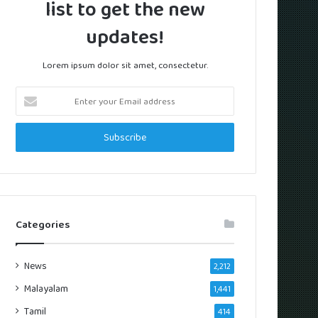
list to get the new
updates!
Lorem ipsum dolor sit amet, consectetur.
Enter
your
Email
address
Categories
News
2,212
Malayalam
1,441
Tamil
414