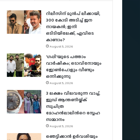
റിലീസിന് മുൻപ് ലീക്കായി,
300 കോടി അടിച്ച് ജന
നായകൻ; ഇനി
ഒടിടിയിലേക്ക്, എവിടെ
കാണാം?
August 5, 2026
‘ഗപ്പി‘യുടെ പത്താം
വാർഷികം; ടൊവിനോയും
ജോൺപോളും വീണ്ടും
ഒന്നിക്കുന്നു
August 5, 2026
3 ലക്ഷം വിലവരുന്ന വാച്ച്,
ജൂഡ് ആന്തണിയ്ക്ക്
സുചിത്ര
മോഹൻലാലിൻറെ സ്നേഹ
സമ്മാനം
August 5, 2026
ഞെട്ടിക്കാൻ ഉർവശിയും